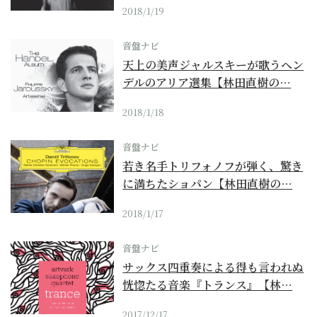
2018/1/19
音盤ナビ
天上の美声ジャルスキーが歌うヘン
デルのアリア選集【林田直樹の…
2018/1/18
音盤ナビ
若き名手トリフォノフが弾く、驚き
に満ちたショパン【林田直樹の…
2018/1/17
音盤ナビ
サックス四重奏による得も言われぬ
恍惚たる音楽『トランス』【林…
2017/12/17