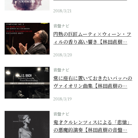
2018/3/21
音盤ナビ
円熟の巨匠ムーティ×ウィーン・フ
ィルの香り高い響き【林田直樹…
2018/3/20
音盤ナビ
常に座右に置いておきたいバッハの
ヴァイオリン曲集【林田直樹の…
2018/3/19
音盤ナビ
鬼才クルレンツィスによる「悲愴」
の悪魔的演奏【林田直樹の音盤…