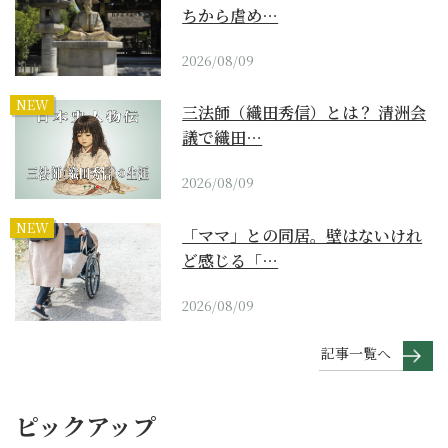
ちから虐め…
2026/08/09
NEW
三法師（織田秀信）とは？ 清洲会
議で織田…
2026/08/09
NEW
「ママ」との同居。壁はないけれ
ど感じる「…
2026/08/09
記事一覧へ
ピックアップ