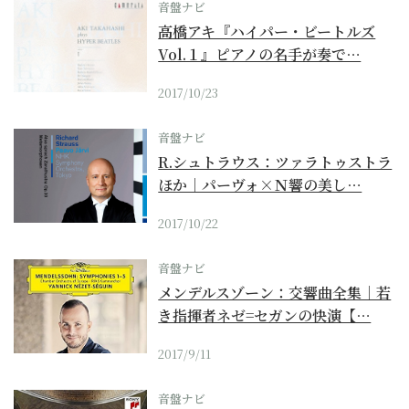
音盤ナビ
高橋アキ『ハイパー・ビートルズ
Vol.１』ピアノの名手が奏で…
2017/10/23
音盤ナビ
R.シュトラウス：ツァラトゥストラ
ほか｜パーヴォ×Ｎ響の美し…
2017/10/22
音盤ナビ
メンデルスゾーン：交響曲全集｜若
き指揮者ネゼ=セガンの快演【…
2017/9/11
音盤ナビ