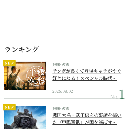
ランキング
NEW
趣味･教養
テンポが良くて登場キャラがすぐ
好きになる！スペシャル時代…
2026/08/02
No.
NEW
趣味･教養
戦国大名・武田信玄の事績を描い
た『甲陽軍鑑』が国を滅ぼす…