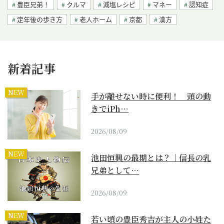
豊臣兄弟！
クルマ
減塩レシピ
マネー
認知症
定年後の歩き方
老人ホーム
京都
漢方
新着記事
NEW
手が離せない時に便利！ 頭の動
きでiPh…
2026/08/09
NEW
池田恒興の最期とは？｜信長の乳
兄弟として…
2026/08/09
NEW
若い頃の豊臣秀吉が主人の小姓た