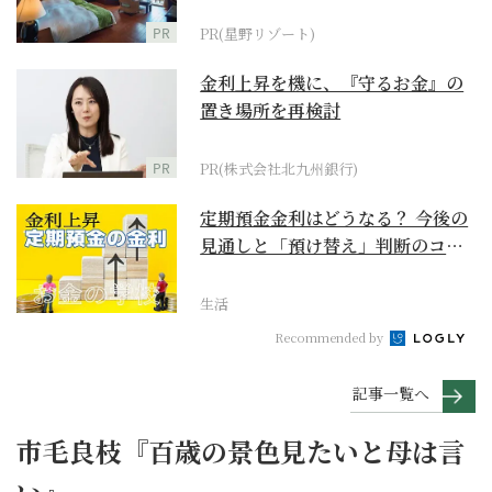
野リゾート』
PR
PR(星野リゾート)
金利上昇を機に、『守るお金』の
置き場所を再検討
PR
PR(株式会社北九州銀行)
定期預金金利はどうなる？ 今後の
見通しと「預け替え」判断のコツ
【お金の学校】
生活
Recommended by
記事一覧へ
市毛良枝『百歳の景色見たいと母は言