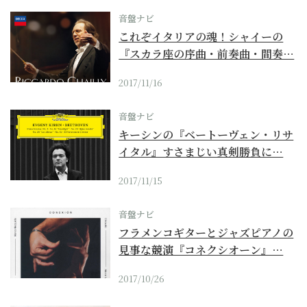
音盤ナビ
これぞイタリアの魂！シャイーの
『スカラ座の序曲・前奏曲・間奏…
2017/11/16
音盤ナビ
キーシンの『ベートーヴェン・リサ
イタル』すさまじい真剣勝負に…
2017/11/15
音盤ナビ
フラメンコギターとジャズピアノの
見事な競演『コネクシオーン』…
2017/10/26