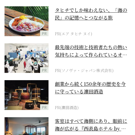
タヒチでしか味わえない、「海の
民」の記憶へとつながる旅
PR
PR(エア タヒチ ヌイ)
最先端の技術と技術者たちの熱い
気持ちによって作られているオー
ダーメイド補聴器
PR
PR(ソノヴァ・ジャパン株式会社)
創業から続く150余年の歴史を今
に守っている濵田酒造
PR
PR(濵田酒造)
客室はすべて海側にあり、眼前に
海が広がる『西表島ホテル by 星