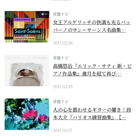
音盤ナビ
女王アルゲリッチの快演も光るパッ
パーノのサン＝サーンス名曲集…
2017/12/16
音盤ナビ
高橋悠治『エリック・サティ 新・ピ
アノ作品集』歳月を経て再び…
2017/12/15
音盤ナビ
人の心を震わせるギターの響き！鈴
木大介『バリオス練習曲集』【…
2017/11/17