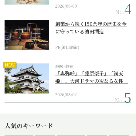
2026/08/09
No.
創業から続く150余年の歴史を今
に守っている濵田酒造
PR(濵田酒造)
NEW
趣味･教養
「卑弥呼」「藤原薬子」「満天
姫」。大河ドラマの次なる女性…
2026/08/02
No.
人気のキーワード