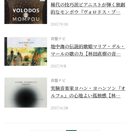
稀代の技巧派ピアニストが弾く独創
的なモンポウ『ヴォロドス・プ…
2017/9/10
音盤ナビ
地中海の伝説的歌姫マリア・デル・
マールの歌の力【林田直樹の音…
2017/9/8
音盤ナビ
実験音楽家ヨハン・ヨハンソン『オ
ルフェ』の心地よい孤独感【林…
2017/6/18