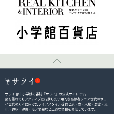
サライ.jp｜小学館の雑誌『サライ』の公式サイトです。
歳を重ねてもアクティブに行動したい知的な高齢者シニア世代＝サラ
イ世代の方々に向けたライフスタイル提案と旅・食・人物・歴史・文
化・趣味・健康・モノ情報など上質な情報を発信しています。