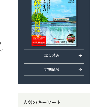
0
ジ
試し読み
新
定期購読
人気のキーワード