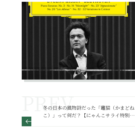
冬の日本の風物詩だった「竈猫（かまどね
こ）」って何だ？【にゃんこサライ特別編
8】［PR］