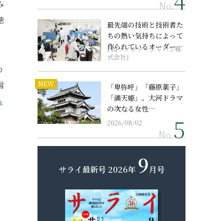
み
No.
聴
最先端の技術と技術者た
ちの熱い気持ちによって
作られているオーダーメ
PR(ソノヴァ・ジャパン株
イド補聴器
式会社)
め
NEW
信
「卑弥呼」「藤原薬子」
「満天姫」。大河ドラマ
ら
の次なる女性…
2026/08/02
No.
9
サライ最新号
2026年
月号