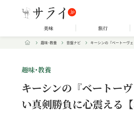
美味
旅行
趣味･教養
音盤ナビ
キーシンの『ベートーヴェ
趣味･教養
キーシンの『ベートーヴ
い真剣勝負に心震える【
Loaded
:
/
Unmute
7.94%