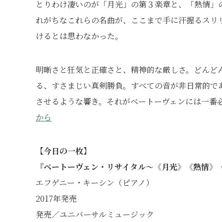
とりわけ凄いのが「月光」の第３楽章と、「熱情」
れがちなこれらの名曲が、ここまで手に汗握るスリ
けるとは思わなかった。
明晰さと狂気と正確さと、精神的な厳しさ。どんど
る、すさまじい真剣勝負。すべての音が非日常的で
させるような響き。それがベートーヴェンには一番
から
【今日の一枚】
『ベートーヴェン・リサイタル～《月光》《熱情》
エフゲニー・キーシン（ピアノ）
2017年発売
発売／ユニバーサルミュージック