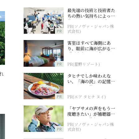
最先端の技術と技術者た
ちの熱い気持ちによって
作られているオーダーメ
PR(ソノヴァ・ジャパン株
イド補聴器
PR
式会社)
客室はすべて海側にあ
り、眼前に海が広がる
『西表島ホテル by 星野
リゾート』
PR
PR(星野リゾート)
れ
タヒチでしか味わえな
い、「海の民」の記憶へ
とつながる旅
PR
PR(エア タヒチ ヌイ)
「ヤブサメの声をもう一
度聴きたい」が補聴器チ
ャレンジの後押しに
PR(ソノヴァ・ジャパン株
PR
式会社)