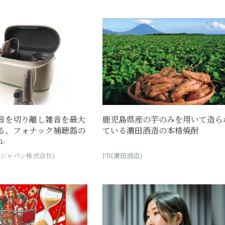
音を切り離し雑音を最大
鹿児島県産の芋のみを用いて造ら
る、フォナック補聴器の
ている濵田酒造の本格焼酎
ル
・ジャパン株式会社)
PR(濵田酒造)