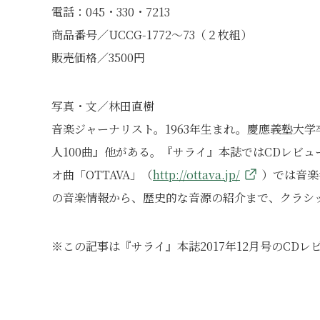
電話：045・330・7213
商品番号／UCCG-1772～73（２枚組）
販売価格／3500円
写真・文／林田直樹
音楽ジャーナリスト。1963年生まれ。慶應義塾大
人100曲』他がある。『サライ』本誌ではCDレビ
オ曲「OTTAVA」（
http://ottava.jp/
）では音楽
の音楽情報から、歴史的な音源の紹介まで、クラシック
※この記事は『サライ』本誌2017年12月号のCD