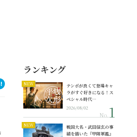
ランキング
NEW
テンポが良くて登場キャ
ラがすぐ好きになる！ス
ペシャル時代…
2026/08/02
No.
NEW
戦国大名・武田信玄の事
が
績を描いた『甲陽軍鑑』