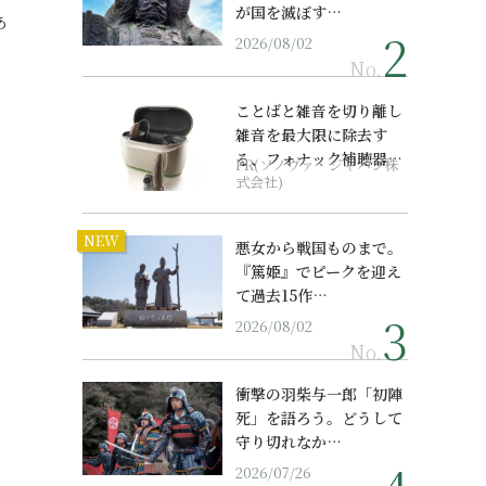
が国を滅ぼす…
あ
2026/08/02
No.
ことばと雑音を切り離し
雑音を最大限に除去す
る、フォナック補聴器の
PR(ソノヴァ・ジャパン株
最上位モデル
式会社)
NEW
悪女から戦国ものまで。
『篤姫』でピークを迎え
て過去15作…
2026/08/02
No.
衝撃の羽柴与一郎「初陣
死」を語ろう。どうして
守り切れなか…
2026/07/26