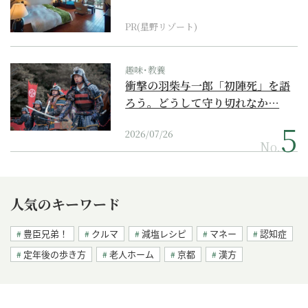
野リゾート』
PR(星野リゾート)
趣味･教養
衝撃の羽柴与一郎「初陣死」を語
ろう。どうして守り切れなか…
2026/07/26
No.
人気のキーワード
豊臣兄弟！
クルマ
減塩レシピ
マネー
認知症
定年後の歩き方
老人ホーム
京都
漢方