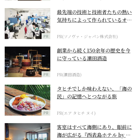
最先端の技術と技術者たちの熱い
気持ちによって作られているオー
ダーメイド補聴器
PR
PR(ソノヴァ・ジャパン株式会社)
創業から続く150余年の歴史を今
に守っている濵田酒造
PR
PR(濵田酒造)
タヒチでしか味わえない、「海の
民」の記憶へとつながる旅
PR
PR(エア タヒチ ヌイ)
客室はすべて海側にあり、眼前に
海が広がる『西表島ホテル by 星