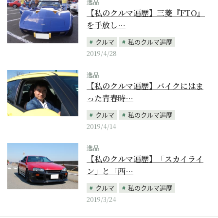
逸品
【私のクルマ遍歴】三菱『FTO』
を手放し…
クルマ
私のクルマ遍歴
2019/4/28
逸品
【私のクルマ遍歴】バイクにはま
った青春時…
クルマ
私のクルマ遍歴
2019/4/14
逸品
【私のクルマ遍歴】「スカイライ
ン」と「西…
クルマ
私のクルマ遍歴
2019/3/24