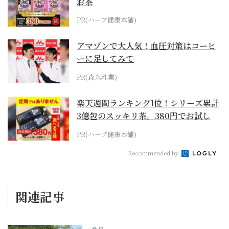
お茶
PR(ハーブ健康本舗)
アマゾンで大人気！血圧対策はコーヒ
ーに足してみて
PR(森永乳業)
楽天週間ランキング1位！シリーズ累計
3億包のスッキリ茶。380円でお試し
PR(ハーブ健康本舗)
Recommended by
関連記事