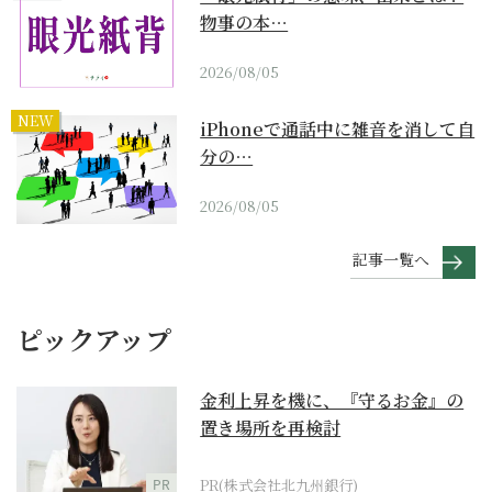
物事の本…
2026/08/05
NEW
iPhoneで通話中に雑音を消して自
分の…
2026/08/05
記事一覧へ
ピックアップ
金利上昇を機に、『守るお金』の
置き場所を再検討
PR
PR(株式会社北九州銀行)