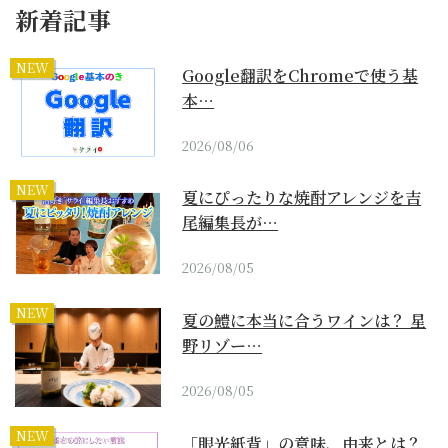
新着記事
NEW
Google翻訳をChromeで使う基
本…
2026/08/06
NEW
夏にぴったりな焼酎アレンジを吉
尾編集長が…
2026/08/05
NEW
夏の鱧に本当に合うワインは？ 星
野リゾー…
2026/08/05
NEW
「眼光紙背」の意味、由来とは？