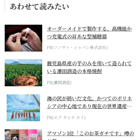
あわせて読みたい
オーダーメイドで製作する、高機能か
つ充電式の耳あな型補聴器
PR(ソノヴァ・ジャパン株式会社)
鹿児島県産の芋のみを用いて造られて
いる濵田酒造の本格焼酎
PR(濵田酒造)
海の民が紡いだ文化。かつてのポリネ
シアの中心地であり現在の世界遺産か
らみえてくる...
PR(エア タヒチ ヌイ)
アマゾン1位「このお茶ガチです」噂の