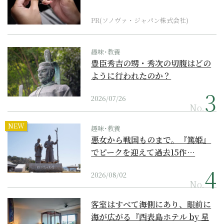
PR(ソノヴァ・ジャパン株式会社)
趣味･教養
豊臣秀吉の甥・秀次の切腹はどの
ように行われたのか？
2026/07/26
No.
NEW
趣味･教養
悪女から戦国ものまで。『篤姫』
でピークを迎えて過去15作…
2026/08/02
No.
客室はすべて海側にあり、眼前に
海が広がる『西表島ホテル by 星