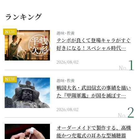
ランキング
NEW
趣味･教養
テンポが良くて登場キャラがすぐ
好きになる！スペシャル時代…
2026/08/02
No.
NEW
趣味･教養
戦国大名・武田信玄の事績を描い
た『甲陽軍鑑』が国を滅ぼす…
2026/08/02
No.
オーダーメイドで製作する、高機
能かつ充電式の耳あな型補聴器