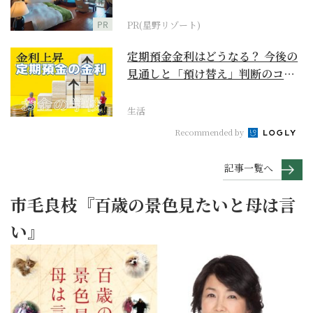
野リゾート』
PR
PR(星野リゾート)
定期預金金利はどうなる？ 今後の
見通しと「預け替え」判断のコツ
【お金の学校】
生活
Recommended by
記事一覧へ
市毛良枝『百歳の景色見たいと母は言
い』