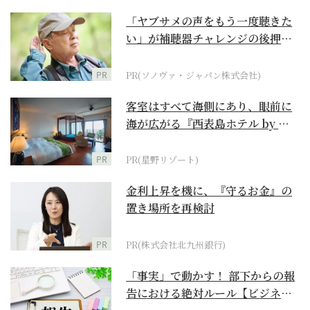
「ヤブサメの声をもう一度聴きた
い」が補聴器チャレンジの後押し
に
PR
PR(ソノヴァ・ジャパン株式会社)
客室はすべて海側にあり、眼前に
海が広がる『西表島ホテル by 星
野リゾート』
PR
PR(星野リゾート)
金利上昇を機に、『守るお金』の
置き場所を再検討
PR
PR(株式会社北九州銀行)
「事実」で動かす！ 部下からの報
告における絶対ルール【ビジネス