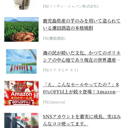
位モデル
PR(ソノヴァ・ジャパン株式会社)
鹿児島県産の芋のみを用いて造られて
いる濵田酒造の本格焼酎
PR(濵田酒造)
海の民が紡いだ文化。かつてのポリネ
シアの中心地であり現在の世界遺産か
らみえてくる...
PR(エア タヒチ ヌイ)
「え、こんなセールやってたの？」8
0％OFF以上が続々登場！Amazonの
本気が...
PR(Amazon)
SNSアカウントを着実に成長。実はみ
んなココ使ってます。