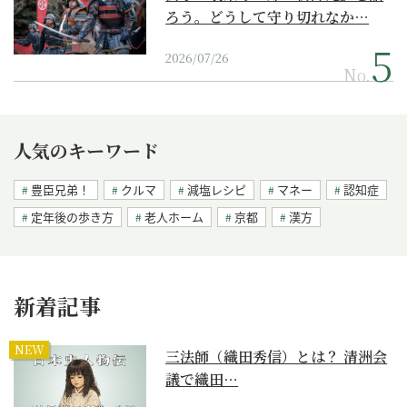
ろう。どうして守り切れなか…
2026/07/26
No.
人気のキーワード
豊臣兄弟！
クルマ
減塩レシピ
マネー
認知症
定年後の歩き方
老人ホーム
京都
漢方
新着記事
NEW
三法師（織田秀信）とは？ 清洲会
議で織田…