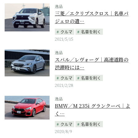
逸品
三菱／エクリプスクロス｜名車パ
ジェロの遺…
クルマ
名車を利く
2021/5/15
逸品
スバル／レヴォーグ｜高速道路の
渋滞時には…
クルマ
名車を利く
2021/2/28
逸品
BMW／M 235i グランクーペ｜よ
く…
クルマ
名車を利く
2020/8/9