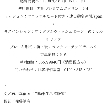
燃料消費率：17.8㎞／ℓ（JC08モード）
使用燃料：無鉛プレミアムガソリン 70L
ミッション：マニュアルモード付き７速自動変速機/span
>
サスペンション：前：ダブルウィッシュボーン 後：マル
チリンク
ブレーキ形式：前・後：ベンチレーテッドディスク
乗車定員：５名
車両価格：555万9840円（消費税込み）
問い合わせ：お客様相談室 0120・315・232
：
文／石川真禧照（自動車生活探険家）
撮影／佐藤靖彦