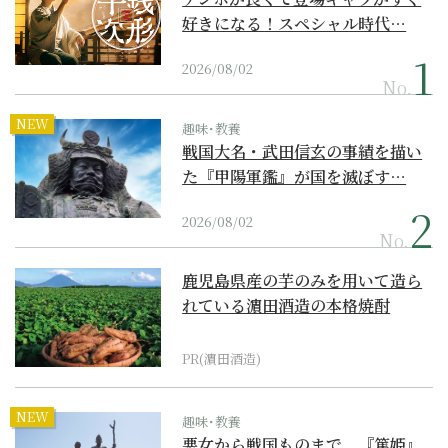
好きになる！スペシャル時代…
2026/08/02
No.
NEW
趣味･教養
戦国大名・武田信玄の事績を描い
た『甲陽軍鑑』が国を滅ぼす…
2026/08/02
No.
鹿児島県産の芋のみを用いて造ら
れている濵田酒造の本格焼酎
PR(濵田酒造)
NEW
趣味･教養
悪女から戦国ものまで。『篤姫』