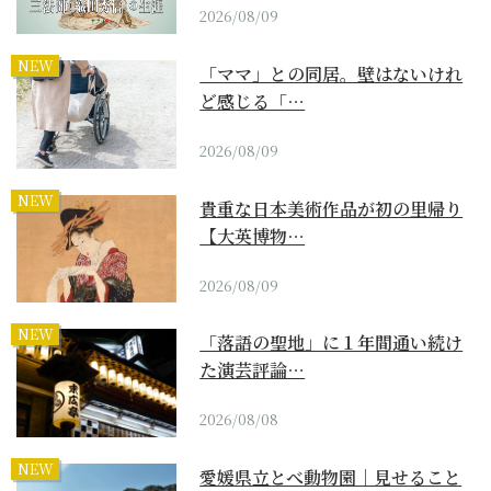
2026/08/09
NEW
「ママ」との同居。壁はないけれ
ど感じる「…
2026/08/09
NEW
貴重な日本美術作品が初の里帰り
【大英博物…
2026/08/09
NEW
「落語の聖地」に１年間通い続け
た演芸評論…
2026/08/08
NEW
愛媛県立とべ動物園｜見せること