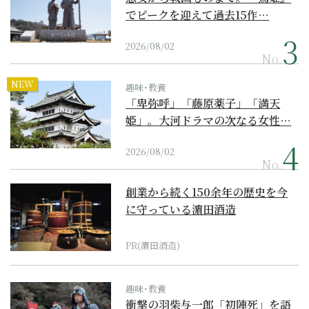
でピークを迎えて過去15作…
2026/08/02
No.
NEW
趣味･教養
「卑弥呼」「藤原薬子」「満天
姫」。大河ドラマの次なる女性…
2026/08/02
No.
創業から続く150余年の歴史を今
に守っている濵田酒造
PR(濵田酒造)
趣味･教養
衝撃の羽柴与一郎「初陣死」を語