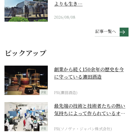
よりも生き…
2026/08/08
記事一覧へ
ピックアップ
創業から続く150余年の歴史を今
に守っている濵田酒造
PR
PR(濵田酒造)
最先端の技術と技術者たちの熱い
気持ちによって作られているオー
ダーメイド補聴器
PR
PR(ソノヴァ・ジャパン株式会社)