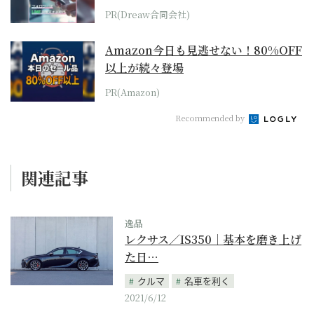
PR(Dreaw合同会社)
Amazon今日も見逃せない！80%OFF
以上が続々登場
PR(Amazon)
Recommended by
関連記事
逸品
レクサス／IS350｜基本を磨き上げ
た日…
クルマ
名車を利く
2021/6/12