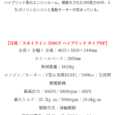
ハイブリッド車のエンジンルーム。横置きされた306馬力のV6、3.
5Lガソリンエンジンと電動モーターが収まっている。
【日産／スカイライン 350GT ハイブリッド タイプSP】
全長× 全幅× 全高：4815×1820×1440㎜
ホイールベース：2850㎜
車両重量：1810㎏
エンジン／モーター：V型６気筒DOHC／3498㏄：交流同
期電動機
最高出力：306PS／6800rpm：68PS
最大トルク：35.7㎏ -m／5000rpm：29.6kg-m
駆動方式：後輪駆動