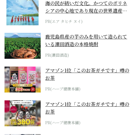
海の民が紡いだ文化。かつてのポリネ
シアの中心地であり現在の世界遺産か
らみえてくる...
PR(エア タヒチ ヌイ)
鹿児島県産の芋のみを用いて造られて
いる濵田酒造の本格焼酎
PR(濵田酒造)
アマゾン1位「このお茶ガチです」噂の
お茶
PR(ハーブ健康本舗)
アマゾン1位「このお茶ガチです」噂の
お茶
PR(ハーブ健康本舗)