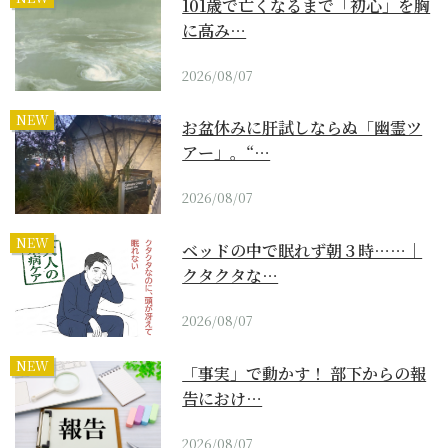
101歳で亡くなるまで「初心」を胸
に高み…
2026/08/07
NEW
お盆休みに肝試しならぬ「幽霊ツ
アー」。“…
2026/08/07
NEW
ベッドの中で眠れず朝３時……｜
クタクタな…
2026/08/07
NEW
「事実」で動かす！ 部下からの報
告におけ…
2026/08/07