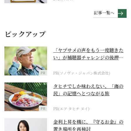
記事一覧へ
ピックアップ
「ヤブサメの声をもう一度聴きた
い」が補聴器チャレンジの後押し
に
PR
PR(ソノヴァ・ジャパン株式会社)
タヒチでしか味わえない、「海の
民」の記憶へとつながる旅
PR
PR(エア タヒチ ヌイ)
金利上昇を機に、『守るお金』の
置き場所を再検討