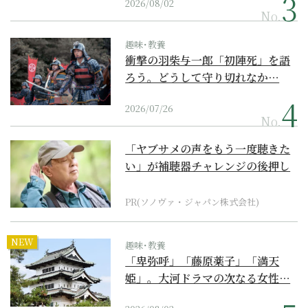
2026/08/02
No.
趣味･教養
衝撃の羽柴与一郎「初陣死」を語
ろう。どうして守り切れなか…
2026/07/26
No.
「ヤブサメの声をもう一度聴きた
い」が補聴器チャレンジの後押し
に
PR(ソノヴァ・ジャパン株式会社)
NEW
趣味･教養
「卑弥呼」「藤原薬子」「満天
姫」。大河ドラマの次なる女性…