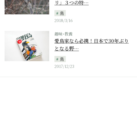
リ」３つの特…
鳥
2018/3/16
趣味･教養
愛鳥家なら必携！日本で30年ぶり
となる野…
鳥
2017/12/23