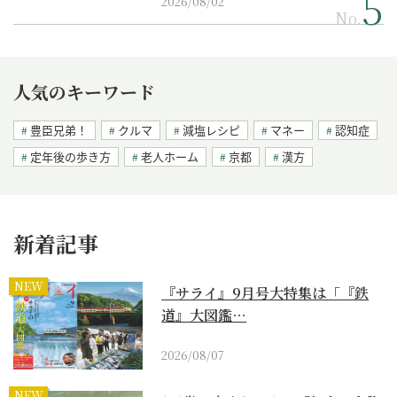
2026/08/02
No.
人気のキーワード
豊臣兄弟！
クルマ
減塩レシピ
マネー
認知症
定年後の歩き方
老人ホーム
京都
漢方
新着記事
NEW
『サライ』9月号大特集は「『鉄
道』大図鑑…
2026/08/07
NEW