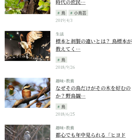
時代の庶民…
鳥
小鳥芸
2019/4/3
生活
標本と剥製の違いとは？ 鳥標本が
教えてく…
鳥
2018/9/26
趣味･教養
なぜその鳥だけがその木を好むの
か？野鳥観…
鳥
2018/6/25
趣味･教養
都心でも年中見られる「ヒヨド