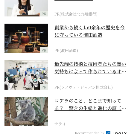
PR
PR(株式会社北九州銀行)
創業から続く150余年の歴史を今
に守っている濵田酒造
PR
PR(濵田酒造)
最先端の技術と技術者たちの熱い
気持ちによって作られているオー
ダーメイド補聴器
PR
PR(ソノヴァ・ジャパン株式会社)
コアラのこと、どこまで知って
る？ 驚きの生態と進化の謎【お
いでよ！ コアラ沼への...
サライ
Recommended by