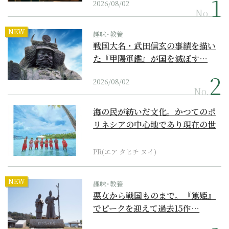
2026/08/02
No.
NEW
趣味･教養
戦国大名・武田信玄の事績を描い
た『甲陽軍鑑』が国を滅ぼす…
2026/08/02
No.
海の民が紡いだ文化。かつてのポ
リネシアの中心地であり現在の世
界遺産からみえてくる...
PR(エア タヒチ ヌイ)
NEW
趣味･教養
悪女から戦国ものまで。『篤姫』
でピークを迎えて過去15作…