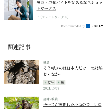
短期・単発バイトを始めるならショッ
トワークス
PR(ショットワークス)
Recommended by
関連記事
逸品
そう呼ぶのは日本人だけ！ 実は鳩
じゃなか…
時計
鳥
2021/10/13
趣味･教養
モースが感動した小鳥の芸｜明治