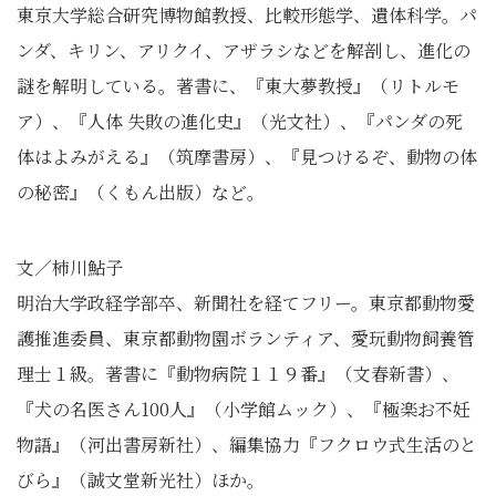
東京大学総合研究博物館教授、比較形態学、遺体科学。パ
ンダ、キリン、アリクイ、アザラシなどを解剖し、進化の
謎を解明している。著書に、『東大夢教授』（リトルモ
ア）、『人体 失敗の進化史』（光文社）、『パンダの死
体はよみがえる』（筑摩書房）、『見つけるぞ、動物の体
の秘密』（くもん出版）など。
文／柿川鮎子
明治大学政経学部卒、新聞社を経てフリー。東京都動物愛
護推進委員、東京都動物園ボランティア、愛玩動物飼養管
理士１級。著書に『動物病院１１９番』（文春新書）、
『犬の名医さん100人』（小学館ムック）、『極楽お不妊
物語』（河出書房新社）、編集協力『フクロウ式生活のと
びら』（誠文堂新光社）ほか。