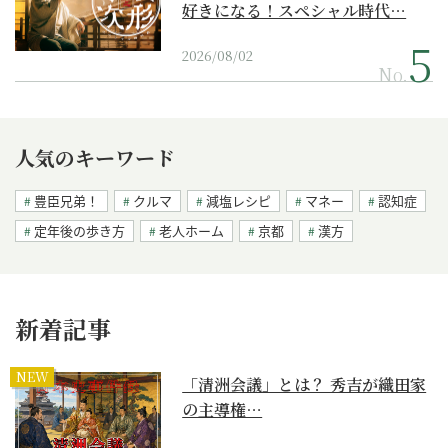
好きになる！スペシャル時代…
2026/08/02
No.
人気のキーワード
豊臣兄弟！
クルマ
減塩レシピ
マネー
認知症
定年後の歩き方
老人ホーム
京都
漢方
新着記事
NEW
「清洲会議」とは？ 秀吉が織田家
の主導権…