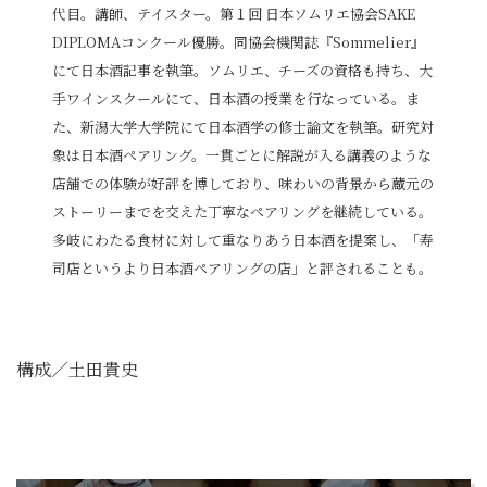
代目。講師、テイスター。第１回 日本ソムリエ協会SAKE
DIPLOMAコンクール優勝。同協会機関誌『Sommelier』
にて日本酒記事を執筆。ソムリエ、チーズの資格も持ち、大
手ワインスクールにて、日本酒の授業を行なっている。ま
た、新潟大学大学院にて日本酒学の修士論文を執筆。研究対
象は日本酒ペアリング。一貫ごとに解説が入る講義のような
店舗での体験が好評を博しており、味わいの背景から蔵元の
ストーリーまでを交えた丁寧なペアリングを継続している。
多岐にわたる食材に対して重なりあう日本酒を提案し、「寿
司店というより日本酒ペアリングの店」と評されることも。
構成／土田貴史