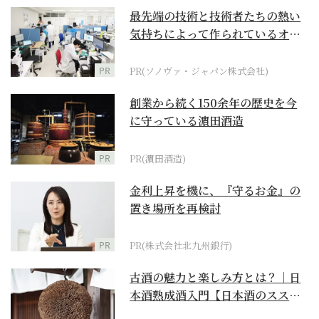
最先端の技術と技術者たちの熱い
気持ちによって作られているオー
ダーメイド補聴器
PR
PR(ソノヴァ・ジャパン株式会社)
創業から続く150余年の歴史を今
に守っている濵田酒造
PR
PR(濵田酒造)
金利上昇を機に、『守るお金』の
置き場所を再検討
PR
PR(株式会社北九州銀行)
古酒の魅力と楽しみ方とは？｜日
本酒熟成酒入門【日本酒のスス
メ】