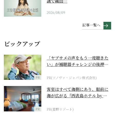
議で織田…
2026/08/09
記事一覧へ
ピックアップ
「ヤブサメの声をもう一度聴きた
い」が補聴器チャレンジの後押し
に
PR
PR(ソノヴァ・ジャパン株式会社)
客室はすべて海側にあり、眼前に
海が広がる『西表島ホテル by 星
野リゾート』
PR
PR(星野リゾート)