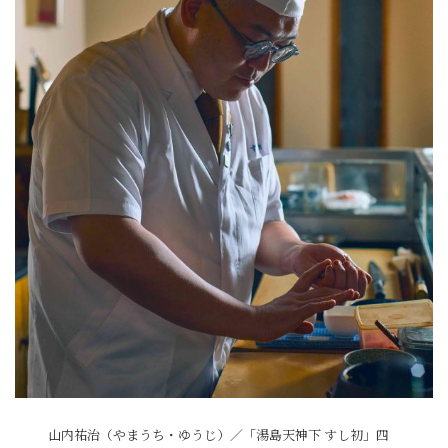
山内祐治（やまうち・ゆうじ）／「湯島天神下 すし初」四