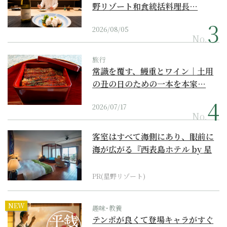
野リゾート和食統括料理長…
2026/08/05
No.
旅行
常識を覆す、鰻重とワイン｜土用
の丑の日のための一本を本家…
2026/07/17
No.
客室はすべて海側にあり、眼前に
海が広がる『西表島ホテル by 星
野リゾート』
PR(星野リゾート)
NEW
趣味･教養
テンポが良くて登場キャラがすぐ