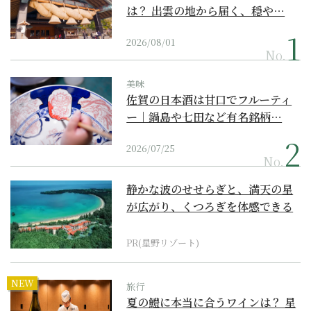
は？ 出雲の地から届く、穏や…
2026/08/01
No.
美味
佐賀の日本酒は甘口でフルーティ
ー｜鍋島や七田など有名銘柄…
2026/07/25
No.
静かな波のせせらぎと、満天の星
が広がり、くつろぎを体感できる
『西表島ホテル by...
PR(星野リゾート)
NEW
旅行
夏の鱧に本当に合うワインは？ 星