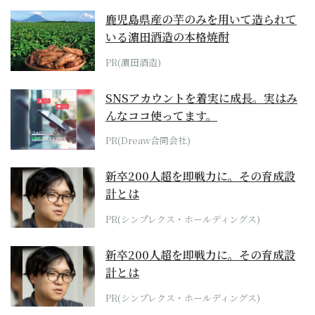
鹿児島県産の芋のみを用いて造られて
いる濵田酒造の本格焼酎
PR(濵田酒造)
SNSアカウントを着実に成長。実はみ
んなココ使ってます。
PR(Dreaw合同会社)
新卒200人超を即戦力に。その育成設
計とは
PR(シンプレクス・ホールディングス)
新卒200人超を即戦力に。その育成設
計とは
PR(シンプレクス・ホールディングス)