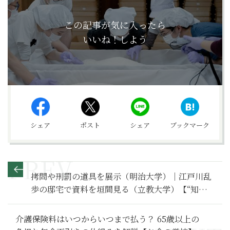
この記事が気に入ったら
いいね！しよう
シェア
ポスト
シェア
ブックマーク
拷問や刑罰の道具を展示（明治大学）｜江戸川乱
歩の邸宅で資料を垣間見る（立教大学）【“知の
宝物庫”大学を歩く】
介護保険料はいつからいつまで払う？ 65歳以上の