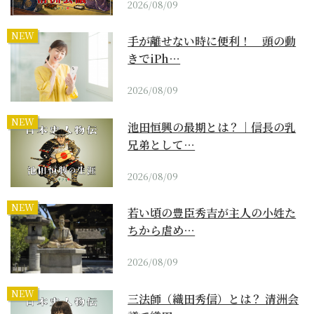
2026/08/09
NEW
手が離せない時に便利！ 頭の動
きでiPh…
2026/08/09
NEW
池田恒興の最期とは？｜信長の乳
兄弟として…
2026/08/09
NEW
若い頃の豊臣秀吉が主人の小姓た
ちから虐め…
2026/08/09
NEW
三法師（織田秀信）とは？ 清洲会