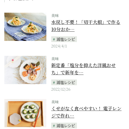
美味
水戻し不要！「切干大根」で作る
10分おか…
減塩レシピ
2024/4/1
美味
新定番「塩分を抑えた洋風おせ
ち」で新年を…
減塩レシピ
2022/12/26
美味
くせがなく食べやすい！ 電子レン
ジで作れ…
減塩レシピ