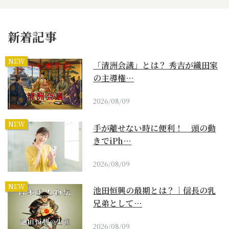
新着記事
NEW
「清洲会議」とは？ 秀吉が織田家
の主導権…
2026/08/09
NEW
手が離せない時に便利！ 頭の動
きでiPh…
2026/08/09
NEW
池田恒興の最期とは？｜信長の乳
兄弟として…
2026/08/09