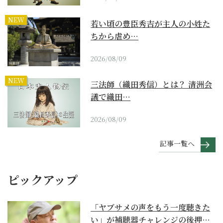
NEW
若い頃の豊臣秀吉が主人の小姓た
ちから虐め…
2026/08/09
NEW
三法師（織田秀信）とは？ 清洲会
議で織田…
2026/08/09
記事一覧へ
ピックアップ
「ヤブサメの声をもう一度聴きた
い」が補聴器チャレンジの後押し