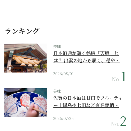
ランキング
美味
日本酒通が頷く銘柄「天穏」と
は？ 出雲の地から届く、穏や…
2026/08/01
No.
美味
佐賀の日本酒は甘口でフルーティ
ー｜鍋島や七田など有名銘柄…
2026/07/25
No.