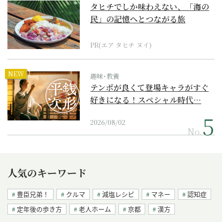
タヒチでしか味わえない、「海の
民」の記憶へとつながる旅
PR(エア タヒチ ヌイ)
NEW
趣味･教養
テンポが良くて登場キャラがすぐ
好きになる！スペシャル時代…
2026/08/02
No.
人気のキーワード
豊臣兄弟！
クルマ
減塩レシピ
マネー
認知症
定年後の歩き方
老人ホーム
京都
漢方