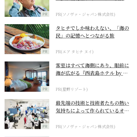
に
PR
PR(ソノヴァ・ジャパン株式会社)
タヒチでしか味わえない、「海の
民」の記憶へとつながる旅
PR
PR(エア タヒチ ヌイ)
客室はすべて海側にあり、眼前に
海が広がる『西表島ホテル by 星
野リゾート』
PR
PR(星野リゾート)
最先端の技術と技術者たちの熱い
気持ちによって作られているオー
ダーメイド補聴器
PR
PR(ソノヴァ・ジャパン株式会社)