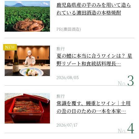
鹿児島県産の芋のみを用いて造ら
れている濵田酒造の本格焼酎
PR(濵田酒造)
NEW
旅行
夏の鱧に本当に合うワインは？ 星
野リゾート和食統括料理長…
2026/08/05
No.
旅行
常識を覆す、鰻重とワイン｜土用
の丑の日のための一本を本家…
2026/07/17
No.