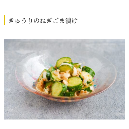
きゅうりのねぎごま漬け