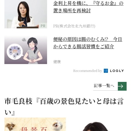
金利上昇を機に、『守るお金』の
置き場所を再検討
PR
PR(株式会社北九州銀行)
便秘の原因は腸のむくみ!? 今日
からできる腸活習慣をご紹介
健康
Recommended by
記事一覧へ
市毛良枝『百歳の景色見たいと母は言
い』