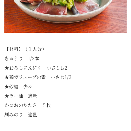
【材料】（１人分）
きゅうり 1/2本
★おろしにんにく 小さじ1/2
★鶏ガラスープの素 小さじ1/2
★砂糖 少々
★ラー油 適量
かつおのたたき ５枚
刻みのり 適量