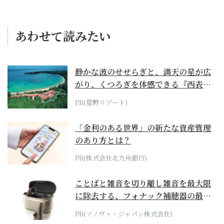
あわせて読みたい
静かな波のせせらぎと、満天の星が広
がり、くつろぎを体感できる『西表島
ホテル by...
PR(星野リゾート)
「金利のある世界」の新たな資産管理
のあり方とは？
PR(株式会社北九州銀行)
ことばと雑音を切り離し雑音を最大限
に除去する、フォナック補聴器の最上
位モデル
PR(ソノヴァ・ジャパン株式会社)