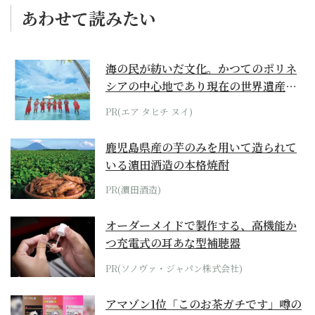
あわせて読みたい
海の民が紡いだ文化。かつてのポリネ
シアの中心地であり現在の世界遺産か
らみえてくる...
PR(エア タヒチ ヌイ)
鹿児島県産の芋のみを用いて造られて
いる濵田酒造の本格焼酎
PR(濵田酒造)
オーダーメイドで製作する、高機能か
つ充電式の耳あな型補聴器
PR(ソノヴァ・ジャパン株式会社)
アマゾン1位「このお茶ガチです」噂の