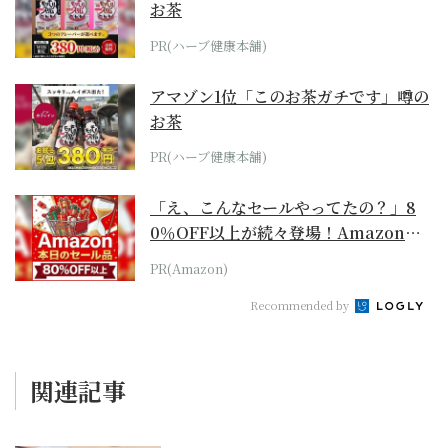
お茶
PR(ハーブ健康本舗)
アマゾン1位「このお茶ガチです」噂の
お茶
PR(ハーブ健康本舗)
「え、こんなセールやってたの？」8
0％OFF以上が続々登場！Amazonの
本気が...
PR(Amazon)
Recommended by
関連記事