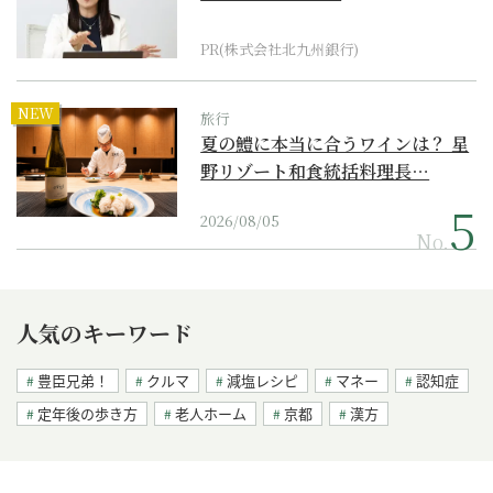
PR(株式会社北九州銀行)
NEW
旅行
夏の鱧に本当に合うワインは？ 星
野リゾート和食統括料理長…
2026/08/05
No.
人気のキーワード
豊臣兄弟！
クルマ
減塩レシピ
マネー
認知症
定年後の歩き方
老人ホーム
京都
漢方