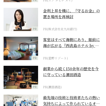
PR(エア タヒチ ヌイ)
金利上昇を機に、『守るお金』の
置き場所を再検討
PR
PR(株式会社北九州銀行)
客室はすべて海側にあり、眼前に
海が広がる『西表島ホテル by 星
野リゾート』
PR
PR(星野リゾート)
創業から続く150余年の歴史を今
に守っている濵田酒造
PR
PR(濵田酒造)
最先端の技術と技術者たちの熱い
気持ちによって作られているオー