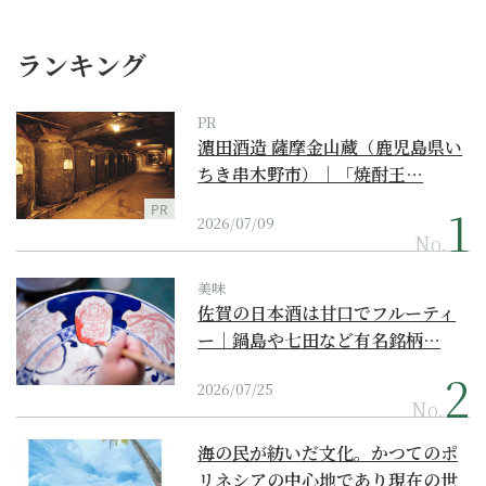
ランキング
PR
濵田酒造 薩摩金山蔵（鹿児島県い
ちき串木野市）｜「焼酎王…
PR
2026/07/09
No.
美味
佐賀の日本酒は甘口でフルーティ
ー｜鍋島や七田など有名銘柄…
2026/07/25
No.
海の民が紡いだ文化。かつてのポ
リネシアの中心地であり現在の世