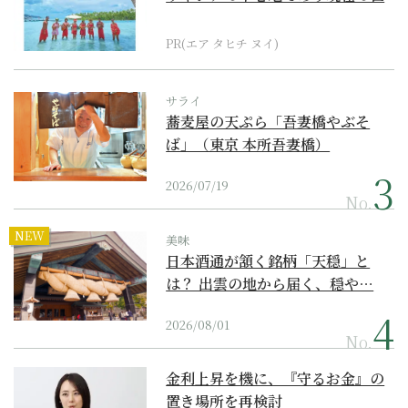
界遺産からみえてくる...
PR(エア タヒチ ヌイ)
サライ
蕎麦屋の天ぷら「吾妻橋やぶそ
ば」（東京 本所吾妻橋）
2026/07/19
No.
NEW
美味
日本酒通が頷く銘柄「天穏」と
は？ 出雲の地から届く、穏や…
2026/08/01
No.
金利上昇を機に、『守るお金』の
置き場所を再検討