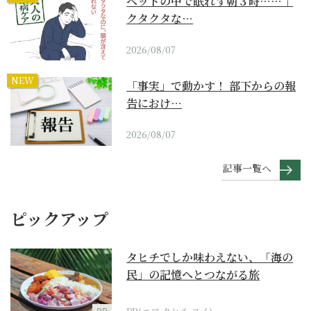
ベッドの中で眠れず朝３時……｜
クタクタな…
2026/08/07
NEW
「事実」で動かす！ 部下からの報
告におけ…
2026/08/07
記事一覧へ
ピックアップ
タヒチでしか味わえない、「海の
民」の記憶へとつながる旅
PR