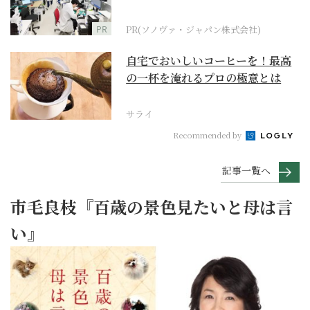
ダーメイド補聴器
PR
PR(ソノヴァ・ジャパン株式会社)
自宅でおいしいコーヒーを！最高
の一杯を淹れるプロの極意とは
サライ
Recommended by
記事一覧へ
市毛良枝『百歳の景色見たいと母は言
い』