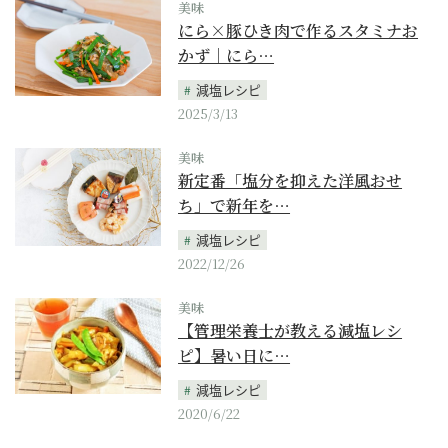
美味
にら×豚ひき肉で作るスタミナお
かず｜にら…
減塩レシピ
2025/3/13
美味
新定番「塩分を抑えた洋風おせ
ち」で新年を…
減塩レシピ
2022/12/26
美味
【管理栄養士が教える減塩レシ
ピ】暑い日に…
減塩レシピ
2020/6/22