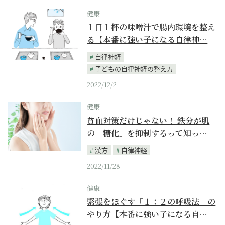
健康
１日１杯の味噌汁で腸内環境を整え
る【本番に強い子になる自律神…
自律神経
子どもの自律神経の整え方
2022/12/2
健康
貧血対策だけじゃない！ 鉄分が肌
の「糖化」を抑制するって知っ…
漢方
自律神経
2022/11/28
健康
緊張をほぐす「１：２の呼吸法」の
やり方【本番に強い子になる自…