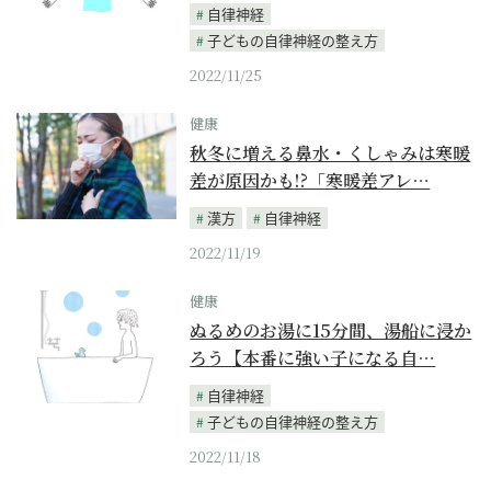
自律神経
子どもの自律神経の整え方
2022/11/25
健康
秋冬に増える鼻水・くしゃみは寒暖
差が原因かも!?「寒暖差アレ…
漢方
自律神経
2022/11/19
健康
ぬるめのお湯に15分間、湯船に浸か
ろう【本番に強い子になる自…
自律神経
子どもの自律神経の整え方
2022/11/18