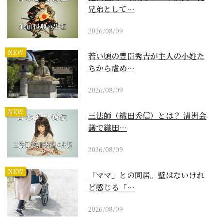
兄弟として…
2026/08/09
NEW
若い頃の豊臣秀吉が主人の小姓た
ちから虐め…
2026/08/09
NEW
三法師（織田秀信）とは？ 清洲会
議で織田…
2026/08/09
NEW
「ママ」との同居。壁はないけれ
ど感じる「…
2026/08/09