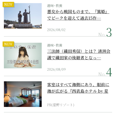
NEW
趣味･教養
悪女から戦国ものまで。『篤姫』
でピークを迎えて過去15作…
2026/08/02
No.
NEW
趣味･教養
三法師（織田秀信）とは？ 清洲会
議で織田家の後継者となっ…
2026/08/09
No.
客室はすべて海側にあり、眼前に
海が広がる『西表島ホテル by 星
野リゾート』
PR(星野リゾート)