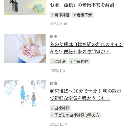
お金、孤独」の老後不安を解消…
自律神経
老後不安
2024/2/18
健康
冬の便秘は自律神経の乱れのサイン
かも!? 便秘外来の専門家が…
健康法
自律神経
2023/1/6
健康
起床後15〜30分で十分！ 朝の散歩
で新鮮な空気を吸おう【本…
自律神経
子どもの自律神経の整え方
2022/12/9