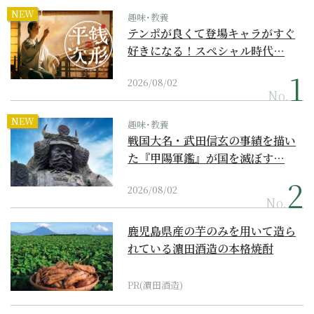
NEW
趣味･教養
テンポが良くて登場キャラがすぐ
好きになる！スペシャル時代…
2026/08/02
No.
NEW
趣味･教養
戦国大名・武田信玄の事績を描い
た『甲陽軍鑑』が国を滅ぼす…
2026/08/02
No.
鹿児島県産の芋のみを用いて造ら
れている濵田酒造の本格焼酎
PR(濵田酒造)