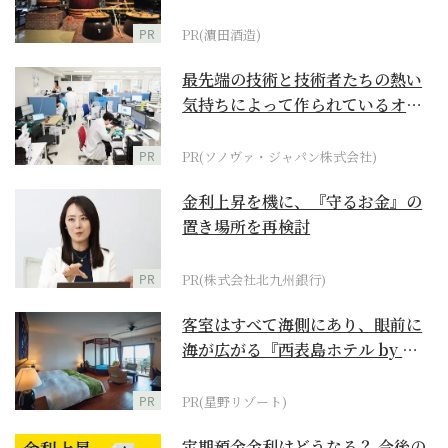
PR
PR(濵田酒造)
最先端の技術と技術者たちの熱い
気持ちによって作られているオー
ダーメイド補聴器
PR
PR(ソノヴァ・ジャパン株式会社)
金利上昇を機に、『守るお金』の
置き場所を再検討
PR
PR(株式会社北九州銀行)
客室はすべて海側にあり、眼前に
海が広がる『西表島ホテル by 星
野リゾート』
PR
PR(星野リゾート)
定期預金金利はどうなる？ 今後の