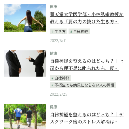
健康
順天堂大学医学部・小林弘幸教授が
教える「肩の力の抜けた生き方…
生き方
自律神経
2022/6/11
健康
自律神経を整えるのはどっち？｜上
司から理不尽に叱られたら、反…
自律神経
不摂生でも病気にならない人の習慣
2022/2/25
健康
自律神経を整えるのはどっち？｜デ
スクワーク後のストレス解消は…