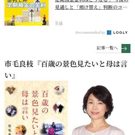
見通しと「預け替え」判断のコツ
【お金の学校】
生活
Recommended by
記事一覧へ
市毛良枝『百歳の景色見たいと母は言
い』