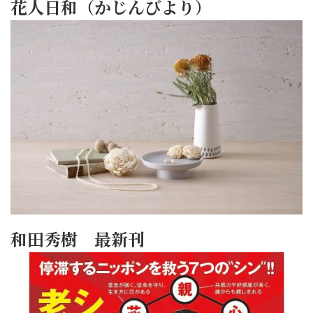
花人日和（かじんびより）
和田秀樹 最新刊