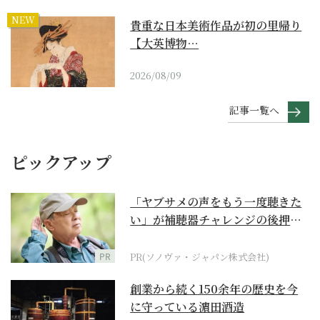
NEW
貴重な日本美術作品が初の里帰り
【大英博物…
2026/08/09
記事一覧へ
ピックアップ
「ヤブサメの声をもう一度聴きた
い」が補聴器チャレンジの後押し
に
PR
PR(ソノヴァ・ジャパン株式会社)
創業から続く150余年の歴史を今
に守っている濵田酒造