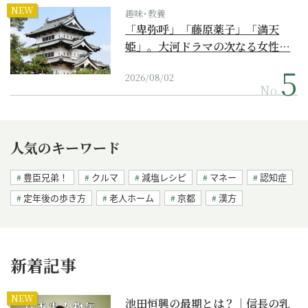
NEW
趣味･教養
「卑弥呼」「藤原薬子」「満天
姫」。大河ドラマの次なる女性…
2026/08/02
No.
人気のキーワード
豊臣兄弟！
クルマ
減塩レシピ
マネー
認知症
定年後の歩き方
老人ホーム
京都
漢方
新着記事
NEW
池田恒興の最期とは？｜信長の乳