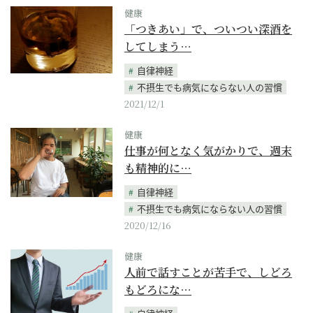
健康
「つきあい」で、ついつい深酒を
してしまう…
自律神経
不摂生でも病気にならない人の習慣
2021/12/1
健康
仕事が何となく気がかりで、週末
も精神的に…
自律神経
不摂生でも病気にならない人の習慣
2020/12/16
健康
人前で話すことが苦手で、しどろ
もどろにな…