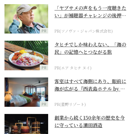
「ヤブサメの声をもう一度聴きた
い」が補聴器チャレンジの後押し
に
PR
PR(ソノヴァ・ジャパン株式会社)
タヒチでしか味わえない、「海の
民」の記憶へとつながる旅
PR
PR(エア タヒチ ヌイ)
客室はすべて海側にあり、眼前に
海が広がる『西表島ホテル by 星
野リゾート』
PR
PR(星野リゾート)
創業から続く150余年の歴史を今
に守っている濵田酒造