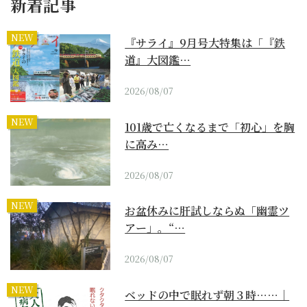
新着記事
NEW
『サライ』9月号大特集は「『鉄
道』大図鑑…
2026/08/07
NEW
101歳で亡くなるまで「初心」を胸
に高み…
2026/08/07
NEW
お盆休みに肝試しならぬ「幽霊ツ
アー」。“…
2026/08/07
NEW
ベッドの中で眠れず朝３時……｜