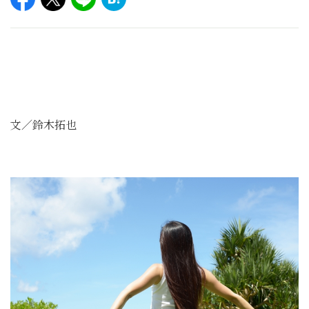
文／鈴木拓也