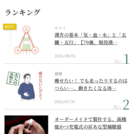
ランキング
NEW
サライ
漢方の基本「気・血・水」と「五
臓・五行」【79歳、現役漢…
2026/08/01
No.
健康
痩せたい！ でも走ったりするのは
つらい…。動きたくなる体…
2026/07/31
No.
オーダーメイドで製作する、高機
能かつ充電式の耳あな型補聴器