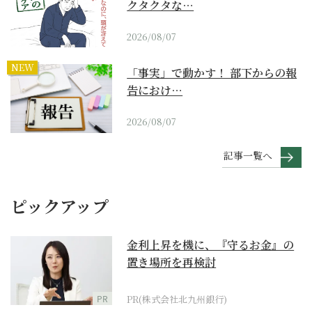
クタクタな…
2026/08/07
NEW
「事実」で動かす！ 部下からの報
告におけ…
2026/08/07
記事一覧へ
ピックアップ
金利上昇を機に、『守るお金』の
置き場所を再検討
PR
PR(株式会社北九州銀行)