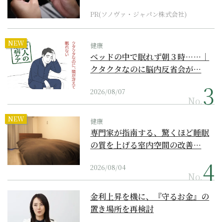
PR(ソノヴァ・ジャパン株式会社)
NEW
健康
ベッドの中で眠れず朝３時……｜
クタクタなのに脳内反省会が…
2026/08/07
No.
NEW
健康
専門家が指南する、驚くほど睡眠
の質を上げる室内空間の改善…
2026/08/04
No.
金利上昇を機に、『守るお金』の
置き場所を再検討