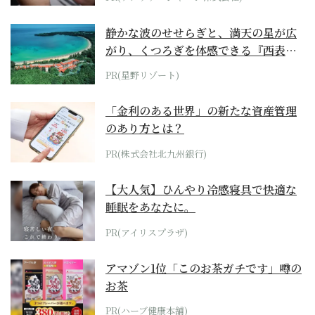
静かな波のせせらぎと、満天の星が広
がり、くつろぎを体感できる『西表島
ホテル by...
PR(星野リゾート)
「金利のある世界」の新たな資産管理
のあり方とは？
PR(株式会社北九州銀行)
【大人気】ひんやり冷感寝具で快適な
睡眠をあなたに。
PR(アイリスプラザ)
アマゾン1位「このお茶ガチです」噂の
お茶
PR(ハーブ健康本舗)