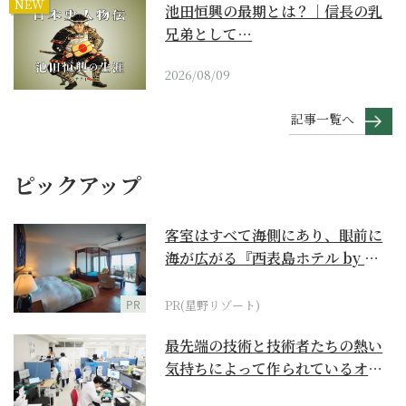
NEW
池田恒興の最期とは？｜信長の乳
兄弟として…
2026/08/09
記事一覧へ
ピックアップ
客室はすべて海側にあり、眼前に
海が広がる『西表島ホテル by 星
野リゾート』
PR
PR(星野リゾート)
最先端の技術と技術者たちの熱い
気持ちによって作られているオー
ダーメイド補聴器