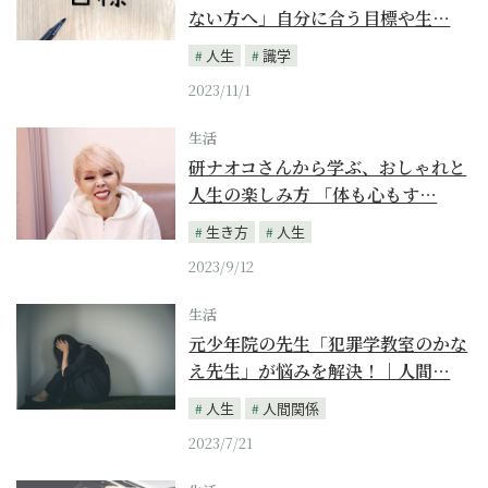
ない方へ」自分に合う目標や生…
人生
識学
2023/11/1
生活
研ナオコさんから学ぶ、おしゃれと
人生の楽しみ方 「体も心もす…
生き方
人生
2023/9/12
生活
元少年院の先生「犯罪学教室のかな
え先生」が悩みを解決！｜人間…
人生
人間関係
2023/7/21