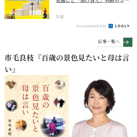
見通しと「預け替え」判断のコツ
【お金の学校】
生活
Recommended by
記事一覧へ
市毛良枝『百歳の景色見たいと母は言
い』