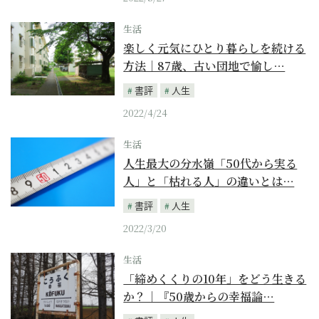
生活
楽しく元気にひとり暮らしを続ける
方法｜87歳、古い団地で愉し…
書評
人生
2022/4/24
生活
人生最大の分水嶺「50代から実る
人」と「枯れる人」の違いとは…
書評
人生
2022/3/20
生活
「締めくくりの10年」をどう生きる
か？｜『50歳からの幸福論…