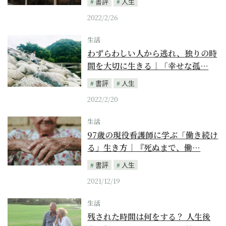
書評
人生
2022/2/26
生活
わずらわしい人から逃れ、独りの時
間を大切に生きる｜「幸せな孤…
書評
人生
2022/2/20
生活
97歳の現役看護師に学ぶ「働き続け
る」生き方｜『死ぬまで、働…
書評
人生
2021/12/19
生活
残された時間は何をする？ 人生後