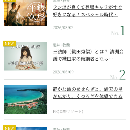
趣味･教養
テンポが良くて登場キャラがすぐ
好きになる！スペシャル時代…
2026/08/02
No.
NEW
趣味･教養
三法師（織田秀信）とは？ 清洲会
議で織田家の後継者となっ…
2026/08/09
No.
静かな波のせせらぎと、満天の星
が広がり、くつろぎを体感できる
『西表島ホテル by...
PR(星野リゾート)
NEW
趣味･教養