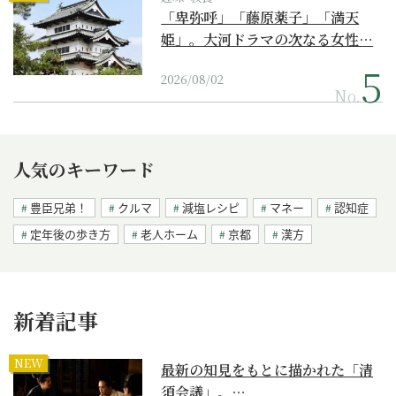
「卑弥呼」「藤原薬子」「満天
姫」。大河ドラマの次なる女性…
2026/08/02
No.
人気のキーワード
豊臣兄弟！
クルマ
減塩レシピ
マネー
認知症
定年後の歩き方
老人ホーム
京都
漢方
新着記事
NEW
最新の知見をもとに描かれた「清
須会議」。…