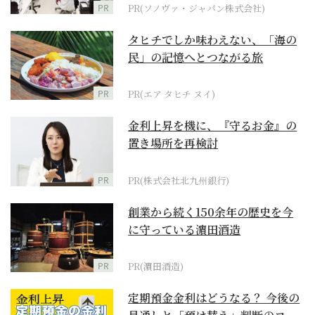
PR
PR(ソノヴァ・ジャパン株式会社)
タヒチでしか味わえない、「海の
民」の記憶へとつながる旅
PR
PR(エア タヒチ ヌイ)
金利上昇を機に、『守るお金』の
置き場所を再検討
PR
PR(株式会社北九州銀行)
創業から続く150余年の歴史を今
に守っている濵田酒造
PR
PR(濵田酒造)
定期預金金利はどうなる？ 今後の