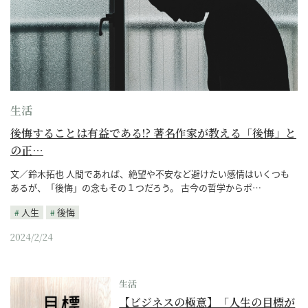
生活
後悔することは有益である!? 著名作家が教える「後悔」と
の正…
文／鈴木拓也 人間であれば、絶望や不安など避けたい感情はいくつも
あるが、「後悔」の念もその１つだろう。 古今の哲学からポ…
人生
後悔
2024/2/24
生活
【ビジネスの極意】「人生の目標が