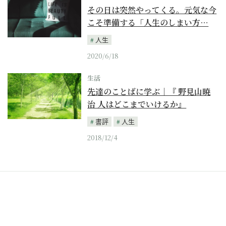
その日は突然やってくる。元気な今
こそ準備する「人生のしまい方…
人生
2020/6/18
生活
先達のことばに学ぶ｜『 野見山暁
治 人はどこまでいけるか』
書評
人生
2018/12/4