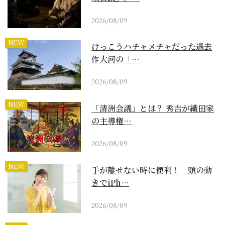
2026/08/09
NEW
けっこうハチャメチャだった過去
作大河の「…
2026/08/09
NEW
「清洲会議」とは？ 秀吉が織田家
の主導権…
2026/08/09
NEW
手が離せない時に便利！ 頭の動
きでiPh…
2026/08/09