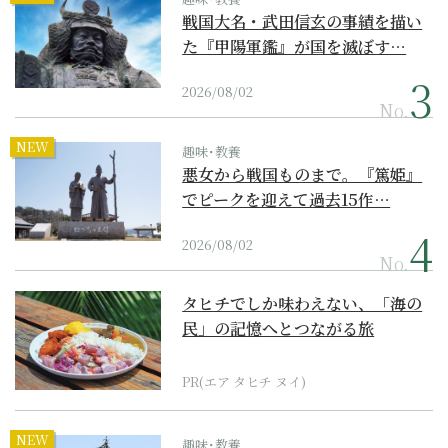
戦国大名・武田信玄の事績を描い
た『甲陽軍鑑』が国を滅ぼす…
2026/08/02
No.
NEW
趣味･教養
悪女から戦国ものまで。『篤姫』
でピークを迎えて過去15作…
2026/08/02
No.
タヒチでしか味わえない、「海の
民」の記憶へとつながる旅
PR(エア タヒチ ヌイ)
NEW
趣味･教養