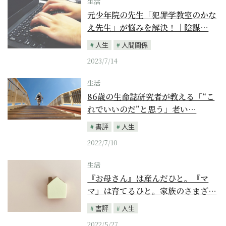
生活
元少年院の先生「犯罪学教室のかな
え先生」が悩みを解決！｜陰謀…
人生
人間関係
2023/7/14
生活
86歳の生命誌研究者が教える「“こ
れでいいのだ”と思う」老い…
書評
人生
2022/7/10
生活
『お母さん』は産んだひと。『マ
マ』は育てるひと。家族のさまざ…
書評
人生
2022/5/27