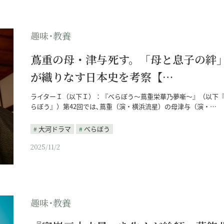
趣味･教養
蔦重の母・津与死す。「母と息子の絆
が織りなす日本史を考察【…
ライターＩ（以下Ｉ）：『べらぼう～蔦重栄華乃夢噺～』（以下
らぼう』）第42回では､蔦重（演・横浜流星）の母津与（演・…
大河ドラマ
べらぼう
2025/11/2
趣味･教養