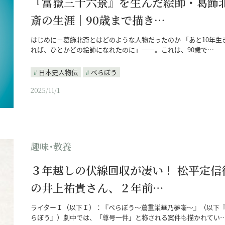
『富嶽三十六景』を生んだ絵師・葛飾
斎の生涯｜90歳まで描き…
はじめに－葛飾北斎とはどのような人物だったのか 「あと10年生
れば、ひとかどの絵師になれたのに」——。これは、90歳で…
日本史人物伝
べらぼう
2025/11/1
趣味･教養
３年越しの伏線回収が凄い！ 松平定信
の井上祐貴さん、２年前…
ライターＩ（以下Ｉ）：『べらぼう～蔦重栄華乃夢噺～』（以下
らぼう』）劇中では、「尊号一件」と称される案件も描かれてい