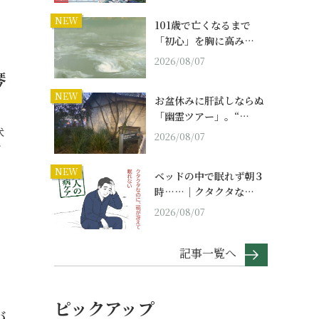
NEW
101歳で亡くなるまで
「初心」を胸に高み…
2026/08/07
琴
NEW
お盆休みに肝試しならぬ
「幽霊ツアー」。“…
犬
2026/08/07
…
NEW
ベッドの中で眠れず朝３
時……｜クタクタな…
2026/08/07
記事一覧へ
ピックアップ
が