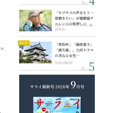
No.
「ヤブサメの声をもう一
度聴きたい」が補聴器チ
ャレンジの後押しに
PR(ソノヴァ・ジャパン株
」
式会社)
NEW
「卑弥呼」「藤原薬子」
『べ
「満天姫」。大河ドラマ
の次なる女性…
2026/08/02
No.
9
サライ最新号
2026年
月号