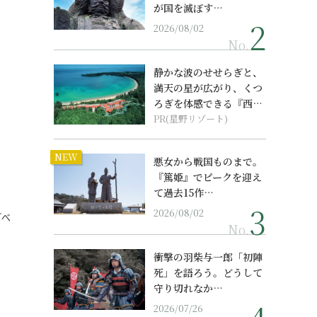
が国を滅ぼす…
2026/08/02
No.
静かな波のせせらぎと、
満天の星が広がり、くつ
ろぎを体感できる『西表
島ホテル by...
PR(星野リゾート)
NEW
。
悪女から戦国ものまで。
『篤姫』でピークを迎え
て過去15作…
2026/08/02
『べ
No.
衝撃の羽柴与一郎「初陣
死」を語ろう。どうして
守り切れなか…
2026/07/26