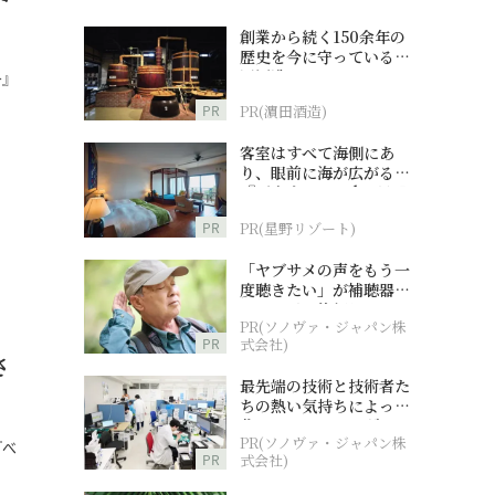
創業から続く150余年の
歴史を今に守っている濵
田酒造
～』
…
PR
PR(濵田酒造)
客室はすべて海側にあ
り、眼前に海が広がる
『西表島ホテル by 星野
リゾート』
PR
PR(星野リゾート)
「ヤブサメの声をもう一
度聴きたい」が補聴器チ
ャレンジの後押しに
PR(ソノヴァ・ジャパン株
PR
式会社)
さ
最先端の技術と技術者た
ちの熱い気持ちによって
作られているオーダーメ
PR(ソノヴァ・ジャパン株
イド補聴器
『べ
PR
式会社)