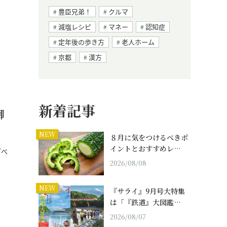
豊臣兄弟！
クルマ
減塩レシピ
マネー
認知症
定年後の歩き方
老人ホーム
京都
漢方
新着記事
御
NEW
８月に気をつけるべきポ
イントとおすすめレ…
『べ
2026/08/08
NEW
『サライ』9月号大特集
は「『鉄道』大図鑑…
2026/08/07