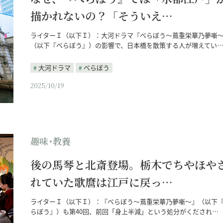
描かれないの？「そういえ…
ライターＩ（以下Ｉ）：大河ドラマ『べらぼう～蔦重栄華乃夢噺
（以下『べらぼう』）の影響で、日本橋を散策する人が増えてい
大河ドラマ
べらぼう
2025/10/19
趣味･教養
後の馬琴と北斎登場。栃木でちやほや
れていた歌麿は江戸に戻っ…
ライターＩ（以下Ｉ）：『べらぼう～蔦重栄華乃夢噺～』（以下
らぼう』）も第40回、前回「身上半減」という処分がくだされ…