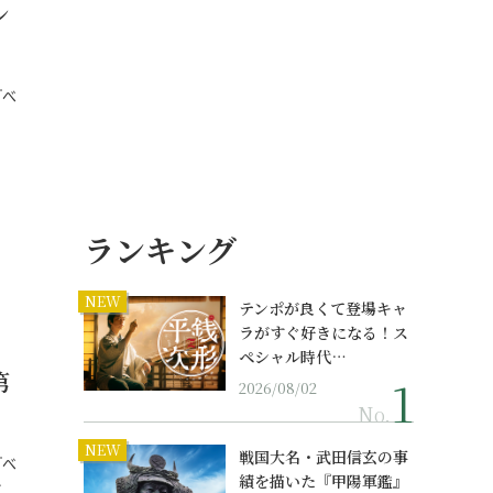
シ
『べ
ランキング
NEW
テンポが良くて登場キャ
ラがすぐ好きになる！ス
ペシャル時代…
第
2026/08/02
No.
NEW
戦国大名・武田信玄の事
『べ
績を描いた『甲陽軍鑑』
…