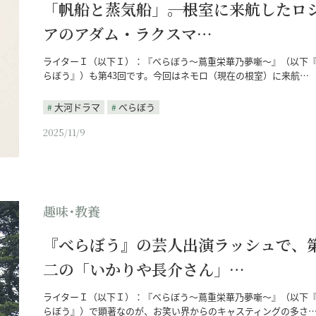
「帆船と蒸気船」――。根室に来航したロ
アのアダム・ラクスマ…
ライターＩ（以下Ｉ）：『べらぼう～蔦重栄華乃夢噺～』（以下
らぼう』）も第43回です。今回はネモロ（現在の根室）に来航…
大河ドラマ
べらぼう
2025/11/9
趣味･教養
『べらぼう』の芸人出演ラッシュで、
二の「いかりや長介さん」…
ライターＩ（以下Ｉ）：『べらぼう～蔦重栄華乃夢噺～』（以下
らぼう』）で顕著なのが、お笑い界からのキャスティングの多さ