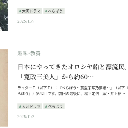
大河ドラマ
べらぼう
2025/11/9
趣味･教養
日本にやってきたオロシヤ船と漂流民
「寛政三美人」から約60…
ライターＩ（以下Ｉ）：『べらぼう～蔦重栄華乃夢噺～』（以下
らぼう』）第42回です。前回の最後に、松平定信（演・井上祐…
大河ドラマ
べらぼう
2025/11/2