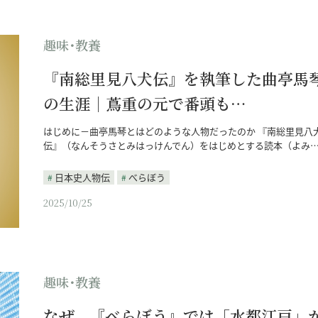
趣味･教養
『南総里見八犬伝』を執筆した曲亭馬
の生涯｜蔦重の元で番頭も…
はじめに－曲亭馬琴とはどのような人物だったのか 『南総里見八
伝』（なんそうさとみはっけんでん）をはじめとする読本（よみ
日本史人物伝
べらぼう
2025/10/25
趣味･教養
なぜ、『べらぼう』では「水都江戸」