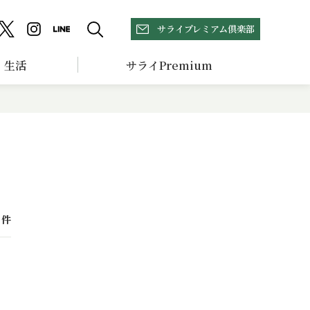
サライプレミアム倶楽部
生活
サライPremium
件