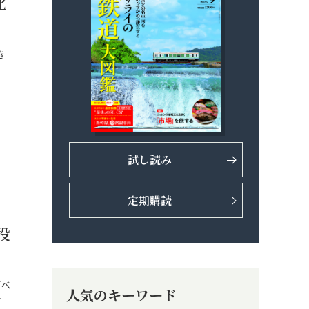
北
き
試し読み
定期購読
役
『べ
人気のキーワード
…