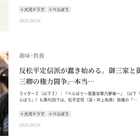
大河ドラマ
べらぼう
2025/10/26
趣味･教養
反松平定信派が蠢き始める。御三家と
三卿の権力闘争――。本当…
ライターＩ（以下Ｉ）：『べらぼう～蔦重栄華乃夢噺～』（以下
らぼう』）も第41回では、松平定信（演・井上祐貴）政権の「…
大河ドラマ
べらぼう
2025/10/26