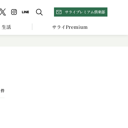
サライプレミアム倶楽部
生活
サライPremium
件