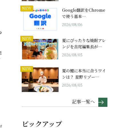
NEW
Google翻訳をChrome
で使う基本…
2026/08/06
っ
NEW
夏にぴったりな焼酎アレ
ンジを吉尾編集長が…
思
2026/08/05
…
NEW
夏の鱧に本当に合うワイ
ンは？ 星野リゾー…
2026/08/05
記事一覧へ
ピックアップ
年