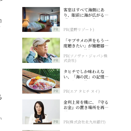
客室はすべて海側にあ
り、眼前に海が広がる
『西表島ホテル by 星野
的
リゾート』
…
PR
PR(星野リゾート)
「ヤブサメの声をもう一
度聴きたい」が補聴器チ
ャレンジの後押しに
PR(ソノヴァ・ジャパン株
PR
式会社)
タヒチでしか味わえな
い、「海の民」の記憶へ
とつながる旅
PR
PR(エア タヒチ ヌイ)
る
金利上昇を機に、『守る
お金』の置き場所を再検
討
い
PR
PR(株式会社北九州銀行)