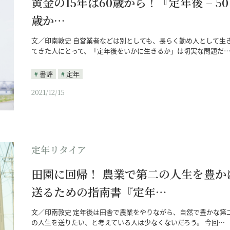
黄金の15年は60歳から！『定年後 – 50
歳か…
文／印南敦史 自営業者などは別としても、長らく勤め人として生
てきた人にとって、「定年後をいかに生きるか」は切実な問題だ
書評
定年
2021/12/15
定年リタイア
田園に回帰！ 農業で第二の人生を豊か
送るための指南書『定年…
文／印南敦史 定年後は田舎で農業をやりながら、自然で豊かな第
の人生を送りたい、と考えている人は少なくないだろう。 今回…