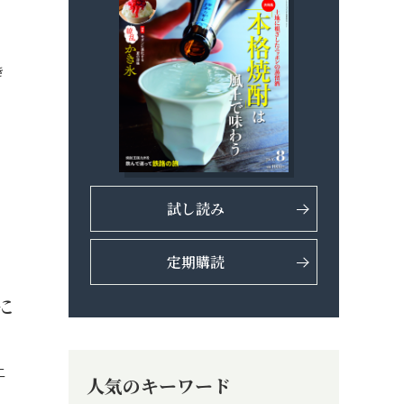
き
…
試し読み
定期購読
に
二
人気のキーワード