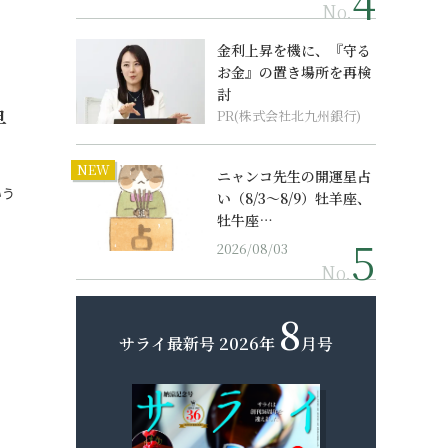
No.
金利上昇を機に、『守る
お金』の置き場所を再検
討
早
PR(株式会社北九州銀行)
NEW
ニャンコ先生の開運星占
いう
い（8/3～8/9）牡羊座、
牡牛座…
2026/08/03
No.
8
サライ最新号
2026年
月号