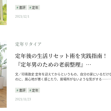
書評
定年
2021/12/1
定年リタイア
定年後の生活リセット術を実践指南！
『定年男のための老前整理』…
文／印南敦史 定年を迎えてからというもの、自分の家にいるだけ
のに、居心地が悪く感じたり、居場所がないような気がする――
書評
定年
2021/11/23