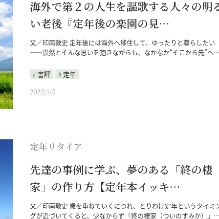
海外で第２の人生を謳歌する人々の明
い老後『定年後の楽園の見…
文／印南敦史 定年後には海外へ移住して、ゆったりと暮らしたい
――漠然とそんな思いを抱きながらも、なかなか“そこから先”へ
書評
定年
2022/1/5
定年リタイア
先達の事例に学ぶ、夢のある「終の棲
家」の作り方【定年本イッキ…
文／印南敦史 歳を重ねていくにつれ、とりわけ定年というタイミ
グが近づいてくると、少なからず「終の棲家（ついのすみか）」