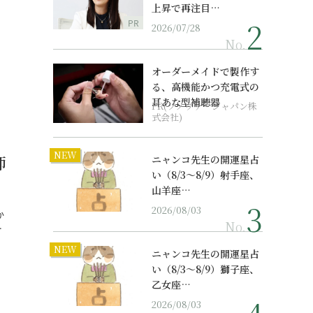
上昇で再注目…
PR
2026/07/28
No.
オーダーメイドで製作す
る、高機能かつ充電式の
耳あな型補聴器
PR(ソノヴァ・ジャパン株
式会社)
NEW
師
ニャンコ先生の開運星占
い（8/3～8/9）射手座、
山羊座…
2026/08/03
か
No.
…
NEW
ニャンコ先生の開運星占
い（8/3～8/9）獅子座、
乙女座…
2026/08/03