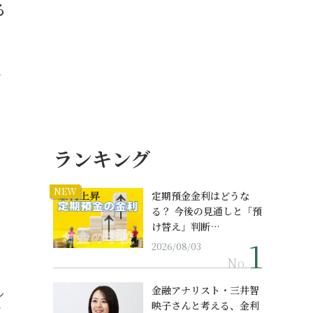
る
…
ランキング
NEW
定期預金金利はどうな
る？ 今後の見通しと「預
け替え」判断…
2026/08/03
No.
金融アナリスト・三井智
ン
映子さんと考える、金利
…