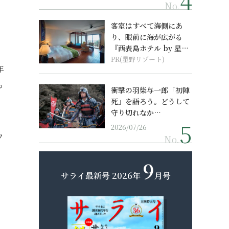
No.
客室はすべて海側にあ
り、眼前に海が広がる
『西表島ホテル by 星野
リゾート』
PR(星野リゾート)
年
っ
衝撃の羽柴与一郎「初陣
死」を語ろう。どうして
守り切れなか…
2026/07/26
ウ
No.
」
9
サライ最新号
2026年
月号