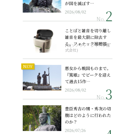
が国を滅ぼす…
2026/08/02
No.
ことばと雑音を切り離し
雑音を最大限に除去す
る、フォナック補聴器の
PR(ソノヴァ・ジャパン株
最上位モデル
式会社)
NEW
悪女から戦国ものまで。
『篤姫』でピークを迎え
て過去15作…
2026/08/02
No.
豊臣秀吉の甥・秀次の切
腹はどのように行われた
のか？
2026/07/26