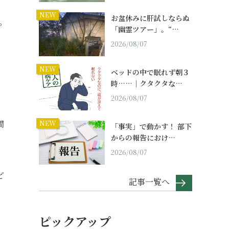
NEW
お盆休みに肝試しならぬ
。
「幽霊ツアー」。“…
2026/08/07
NEW
ベッドの中で眠れず朝３
時……｜クタクタな…
2026/08/07
間
NEW
「事実」で動かす！ 部下
からの報告におけ…
2026/08/07
ど
記事一覧へ
難
ピックアップ