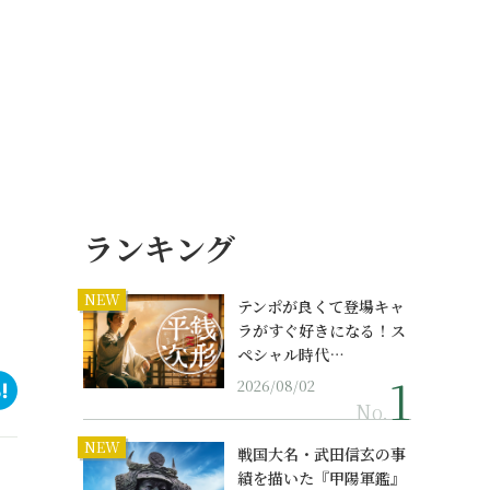
ランキング
NEW
テンポが良くて登場キャ
ラがすぐ好きになる！ス
ペシャル時代…
2026/08/02
No.
NEW
戦国大名・武田信玄の事
績を描いた『甲陽軍鑑』