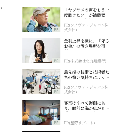
い
「ヤブサメの声をもう一
度聴きたい」が補聴器チ
ャレンジの後押しに
PR(ソノヴァ・ジャパン株
PR
式会社)
金利上昇を機に、『守る
お金』の置き場所を再検
討
PR
PR(株式会社北九州銀行)
最先端の技術と技術者た
ちの熱い気持ちによって
作られているオーダーメ
PR(ソノヴァ・ジャパン株
イド補聴器
PR
式会社)
客室はすべて海側にあ
り、眼前に海が広がる
『西表島ホテル by 星野
リゾート』
PR
PR(星野リゾート)