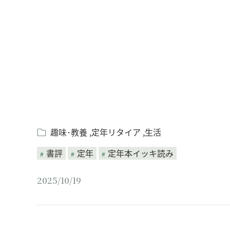
Loaded
:
/
Unmute
7.61%
趣味･教養
定年リタイア
生活
書評
定年
定年本イッキ読み
2025/10/19