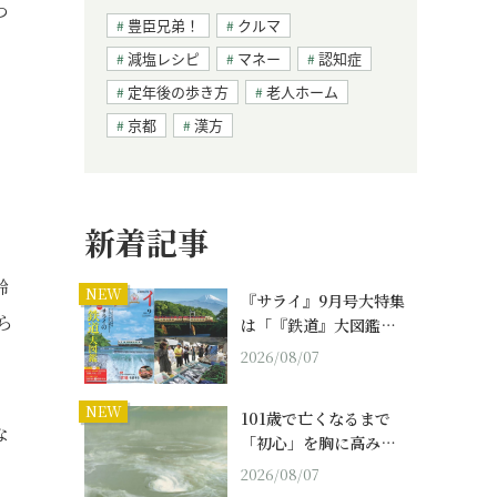
つ
豊臣兄弟！
クルマ
」
減塩レシピ
マネー
認知症
定年後の歩き方
老人ホーム
京都
漢方
新着記事
齢
NEW
『サライ』9月号大特集
ら
は「『鉄道』大図鑑…
2026/08/07
NEW
101歳で亡くなるまで
な
「初心」を胸に高み…
2026/08/07