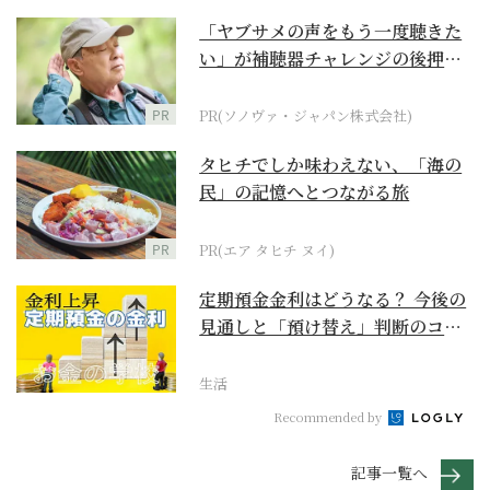
「ヤブサメの声をもう一度聴きた
い」が補聴器チャレンジの後押し
に
PR
PR(ソノヴァ・ジャパン株式会社)
タヒチでしか味わえない、「海の
民」の記憶へとつながる旅
PR
PR(エア タヒチ ヌイ)
定期預金金利はどうなる？ 今後の
見通しと「預け替え」判断のコツ
【お金の学校】
生活
Recommended by
記事一覧へ