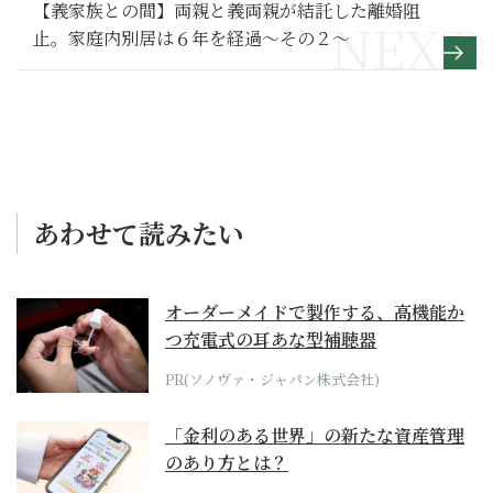
【義家族との間】両親と義両親が結託した離婚阻
止。家庭内別居は６年を経過～その２～
あわせて読みたい
オーダーメイドで製作する、高機能か
つ充電式の耳あな型補聴器
PR(ソノヴァ・ジャパン株式会社)
「金利のある世界」の新たな資産管理
のあり方とは？