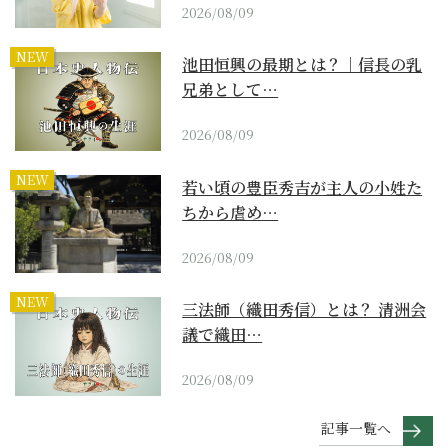
2026/08/09
NEW
池田恒興の最期とは？｜信長の乳
兄弟として…
2026/08/09
NEW
若い頃の豊臣秀吉が主人の小姓た
ちから虐め…
2026/08/09
NEW
三法師（織田秀信）とは？ 清洲会
議で織田…
2026/08/09
記事一覧へ