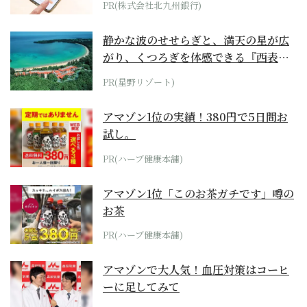
PR(株式会社北九州銀行)
静かな波のせせらぎと、満天の星が広
がり、くつろぎを体感できる『西表島
ホテル by...
PR(星野リゾート)
アマゾン1位の実績！380円で5日間お
試し。
PR(ハーブ健康本舗)
アマゾン1位「このお茶ガチです」噂の
お茶
PR(ハーブ健康本舗)
アマゾンで大人気！血圧対策はコーヒ
ーに足してみて