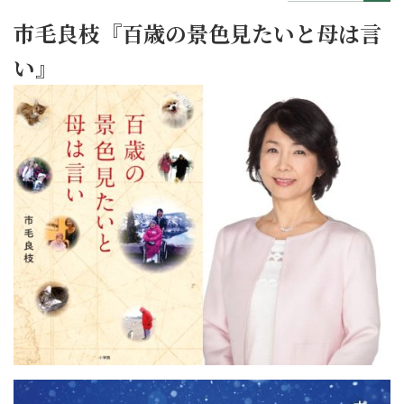
市毛良枝『百歳の景色見たいと母は言
い』