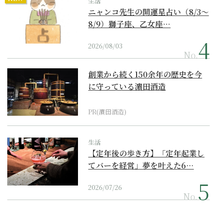
生活
ニャンコ先生の開運星占い（8/3～
8/9）獅子座、乙女座…
2026/08/03
No.
創業から続く150余年の歴史を今
に守っている濵田酒造
PR(濵田酒造)
生活
【定年後の歩き方】「定年起業し
てバーを経営」夢を叶えた6…
2026/07/26
No.