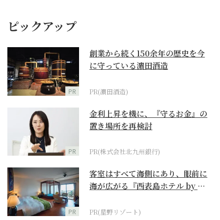
ピックアップ
創業から続く150余年の歴史を今
に守っている濵田酒造
PR
PR(濵田酒造)
金利上昇を機に、『守るお金』の
置き場所を再検討
PR
PR(株式会社北九州銀行)
客室はすべて海側にあり、眼前に
海が広がる『西表島ホテル by 星
野リゾート』
PR
PR(星野リゾート)