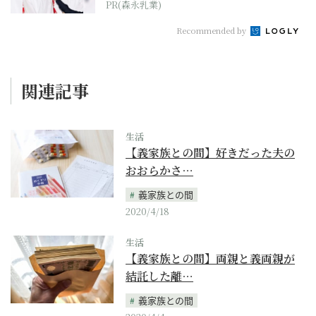
PR(森永乳業)
Recommended by
関連記事
生活
【義家族との間】好きだった夫の
おおらかさ…
義家族との間
2020/4/18
生活
【義家族との間】両親と義両親が
結託した離…
義家族との間