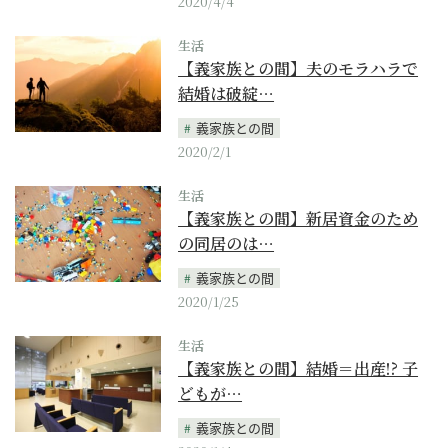
2020/4/4
生活
【義家族との間】夫のモラハラで
結婚は破綻…
義家族との間
2020/2/1
生活
【義家族との間】新居資金のため
の同居のは…
義家族との間
2020/1/25
生活
【義家族との間】結婚＝出産!? 子
どもが…
義家族との間