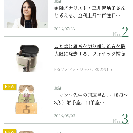
生活
金融アナリスト・三井智映子さん
と考える、金利上昇で再注目…
PR
2026/07/28
No.
ことばと雑音を切り離し雑音を最
大限に除去する、フォナック補聴
器の最上位モデル
PR(ソノヴァ・ジャパン株式会社)
NEW
生活
ニャンコ先生の開運星占い（8/3～
8/9）射手座、山羊座…
2026/08/03
No.
NEW