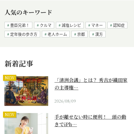
人気のキーワード
豊臣兄弟！
クルマ
減塩レシピ
マネー
認知症
定年後の歩き方
老人ホーム
京都
漢方
新着記事
NEW
「清洲会議」とは？ 秀吉が織田家
の主導権…
2026/08/09
NEW
手が離せない時に便利！ 頭の動
きでiPh…