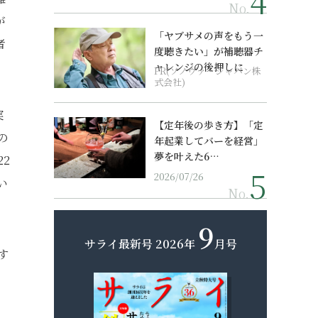
No.
が
「ヤブサメの声をもう一
者
度聴きたい」が補聴器チ
ャレンジの後押しに
PR(ソノヴァ・ジャパン株
式会社)
実
【定年後の歩き方】「定
の
年起業してバーを経営」
夢を叶えた6…
2
2026/07/26
い
No.
9
サライ最新号
2026年
月号
す