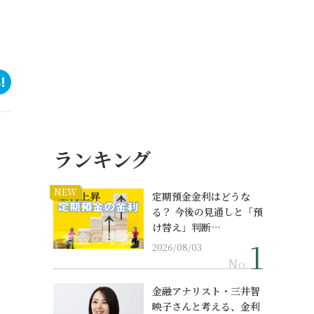
ランキング
NEW
定期預金金利はどうな
る？ 今後の見通しと「預
け替え」判断…
2026/08/03
No.
金融アナリスト・三井智
映子さんと考える、金利