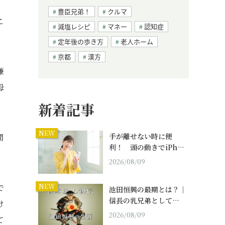
豊臣兄弟！
クルマ
こ
減塩レシピ
マネー
認知症
定年後の歩き方
老人ホーム
京都
漢方
嫌
母
」
新着記事
NEW
手が離せない時に便
間
利！ 頭の動きでiPh…
2026/08/09
NEW
で
池田恒興の最期とは？｜
信長の乳兄弟として…
け
2026/08/09
て