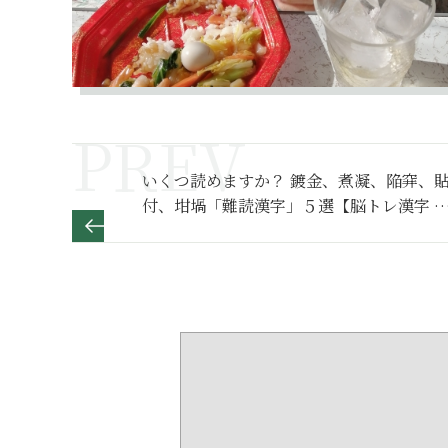
いくつ読めますか？ 鍍金、煮凝、陥穽、
付、坩堝「難読漢字」５選【脳トレ漢字 
さらい編】