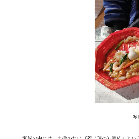
写
家族の中には、血縁のない『義（理の）家族』とい