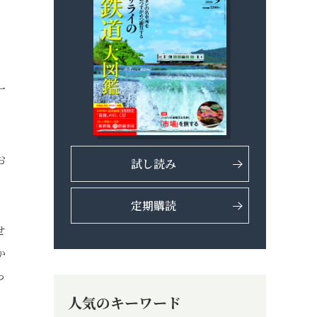
一
お
試し読み
定期購読
せ
か
っ
人気のキーワード