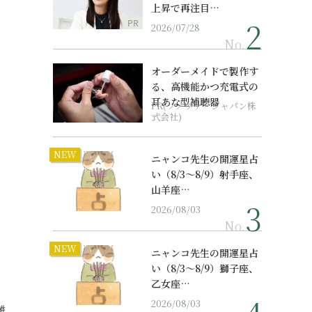
上昇で再注目…
PR
2026/07/28
No.
オーダーメイドで製作す
る、高機能かつ充電式の
耳あな型補聴器
PR(ソノヴァ・ジャパン株
式会社)
NEW
ニャンコ先生の開運星占
い（8/3～8/9）射手座、
山羊座…
2026/08/03
No.
NEW
ニャンコ先生の開運星占
い（8/3～8/9）獅子座、
乙女座…
2026/08/03
離