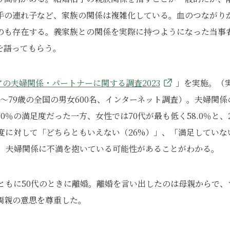
手の連れ子など、家族の関係は複雑化している。血のつながり
のも存在する。義家族との関係を実際に持つようになった当事
を語ってもらう。
アの夫婦関係・パートナーに関する調査2023
」を実施。（
50～79歳の全国の男女600名、インターネット調査）。夫婦関係
0％の満足度だった一方、女性では70代が最も低く58.0％と、2
度に対して「どちらともいえない（26%）」、「満足していな
り、夫婦関係に不満を抱いている可能性があることがわかる。
ともに50代のときに離婚。離婚を言い出したのは母親からで、
両親の意思を尊重した。