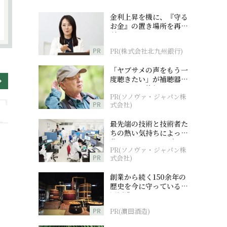
金利上昇を機に、『守る
お金』の置き場所を再検
討
PR
PR(株式会社北九州銀行)
「ヤブサメの声をもう一
度聴きたい」が補聴器チ
ャレンジの後押しに
PR(ソノヴァ・ジャパン株
PR
式会社)
最先端の技術と技術者た
ちの熱い気持ちによって
作られているオーダーメ
PR(ソノヴァ・ジャパン株
イド補聴器
PR
式会社)
創業から続く150余年の
歴史を今に守っている濵
田酒造
PR
PR(濵田酒造)