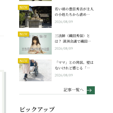
NEW
若い頃の豊臣秀吉が主人
の小姓たちから虐め…
2026/08/09
NEW
三法師（織田秀信）と
は？ 清洲会議で織田…
2026/08/09
NEW
「ママ」との同居。壁は
ないけれど感じる「…
2026/08/09
記事一覧へ
ピックアップ