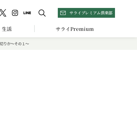
サライプレミアム倶楽部
生活
サライPremium
切りか～その１～