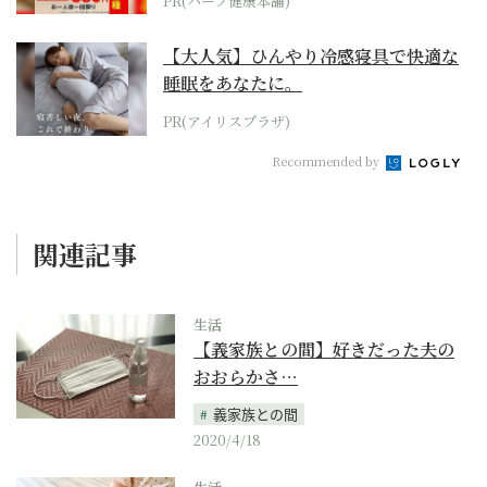
PR(ハーブ健康本舗)
【大人気】ひんやり冷感寝具で快適な
睡眠をあなたに。
PR(アイリスプラザ)
Recommended by
関連記事
生活
【義家族との間】好きだった夫の
おおらかさ…
義家族との間
2020/4/18