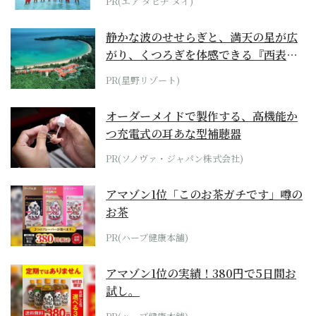
PR(エア タヒチ ヌイ)
静かな波のせせらぎと、満天の星が広
がり、くつろぎを体感できる『西表島
ホテル by...
PR(星野リゾート)
オーダーメイドで製作する、高機能か
つ充電式の耳あな型補聴器
PR(ソノヴァ・ジャパン株式会社)
アマゾン1位「このお茶ガチです」噂の
お茶
PR(ハーブ健康本舗)
アマゾン1位の実績！380円で5日間お
試し。