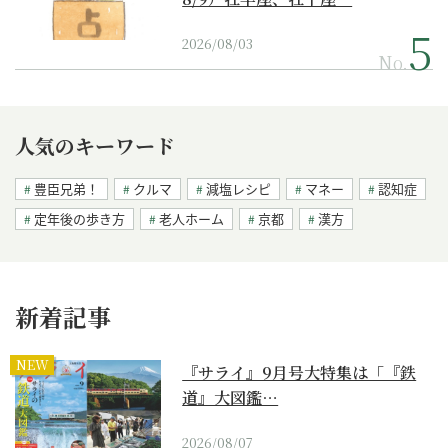
2026/08/03
No.
人気のキーワード
豊臣兄弟！
クルマ
減塩レシピ
マネー
認知症
定年後の歩き方
老人ホーム
京都
漢方
新着記事
NEW
『サライ』9月号大特集は「『鉄
道』大図鑑…
2026/08/07