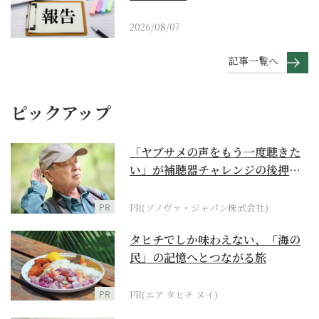
2026/08/07
記事一覧へ
ピックアップ
「ヤブサメの声をもう一度聴きた
い」が補聴器チャレンジの後押し
に
PR
PR(ソノヴァ・ジャパン株式会社)
タヒチでしか味わえない、「海の
民」の記憶へとつながる旅
PR
PR(エア タヒチ ヌイ)