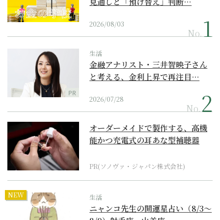
見通しと「預け替え」判断…
2026/08/03
No.
生活
金融アナリスト・三井智映子さん
と考える、金利上昇で再注目…
PR
2026/07/28
No.
オーダーメイドで製作する、高機
能かつ充電式の耳あな型補聴器
PR(ソノヴァ・ジャパン株式会社)
NEW
生活
ニャンコ先生の開運星占い（8/3～