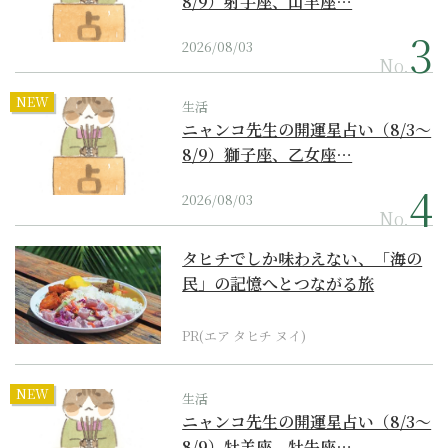
8/9）射手座、山羊座…
2026/08/03
No.
NEW
生活
ニャンコ先生の開運星占い（8/3～
8/9）獅子座、乙女座…
2026/08/03
No.
タヒチでしか味わえない、「海の
民」の記憶へとつながる旅
PR(エア タヒチ ヌイ)
NEW
生活
ニャンコ先生の開運星占い（8/3～
8/9）牡羊座、牡牛座…