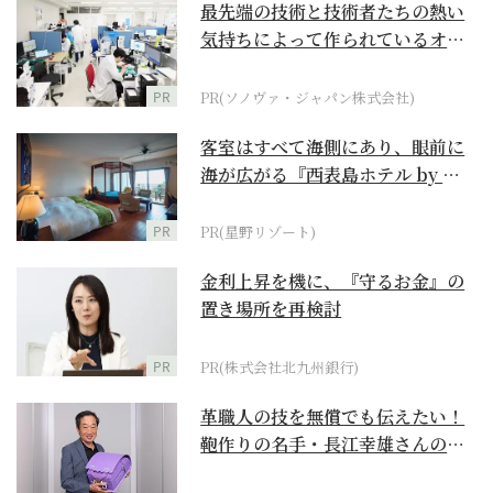
最先端の技術と技術者たちの熱い
気持ちによって作られているオー
ダーメイド補聴器
PR
PR(ソノヴァ・ジャパン株式会社)
客室はすべて海側にあり、眼前に
海が広がる『西表島ホテル by 星
野リゾート』
PR
PR(星野リゾート)
金利上昇を機に、『守るお金』の
置き場所を再検討
PR
PR(株式会社北九州銀行)
革職人の技を無償でも伝えたい！
鞄作りの名手・長江幸雄さんの第
二の人生の挑戦