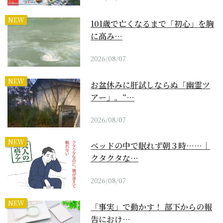
NEW
101歳で亡くなるまで「初心」を胸
に高み…
2026/08/07
NEW
お盆休みに肝試しならぬ「幽霊ツ
アー」。“…
2026/08/07
NEW
ベッドの中で眠れず朝３時……｜
クタクタな…
2026/08/07
NEW
「事実」で動かす！ 部下からの報
告におけ…