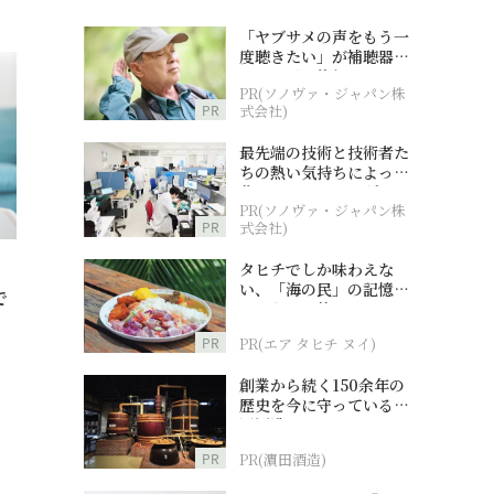
「ヤブサメの声をもう一
度聴きたい」が補聴器チ
ャレンジの後押しに
PR(ソノヴァ・ジャパン株
PR
式会社)
最先端の技術と技術者た
ちの熱い気持ちによって
作られているオーダーメ
PR(ソノヴァ・ジャパン株
イド補聴器
PR
式会社)
タヒチでしか味わえな
い、「海の民」の記憶へ
で
とつながる旅
PR
PR(エア タヒチ ヌイ)
創業から続く150余年の
歴史を今に守っている濵
田酒造
PR
PR(濵田酒造)