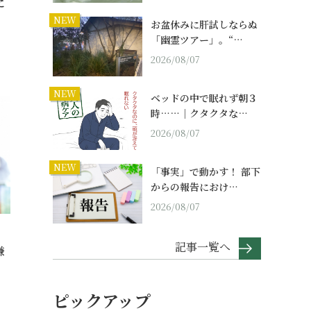
に
NEW
お盆休みに肝試しならぬ
「幽霊ツアー」。“…
2026/08/07
NEW
ベッドの中で眠れず朝３
時……｜クタクタな…
2026/08/07
NEW
「事実」で動かす！ 部下
からの報告におけ…
2026/08/07
記事一覧へ
嫌
ピックアップ