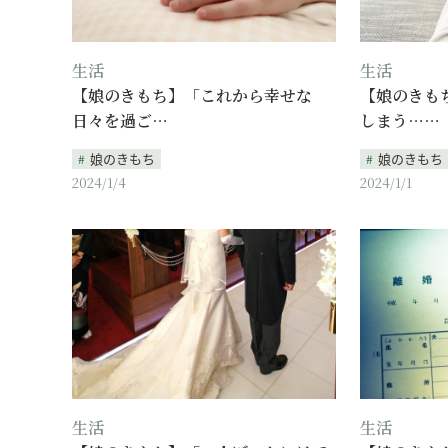
生活
生活
【娘のきもち】「これから幸せな
【娘のきも
日々を過ご…
しまう……
娘のきもち
娘のきもち
2024/1/4
2024/1/1
生活
生活