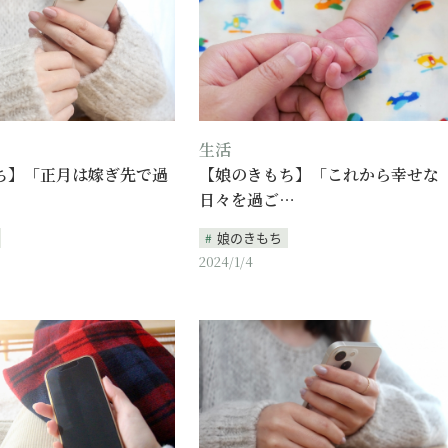
生活
ち】「正月は嫁ぎ先で過
【娘のきもち】「これから幸せな
日々を過ご…
娘のきもち
2024/1/4