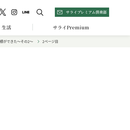
サライプレミアム倶楽部
生活
サライPremium
標ができた～その2～
2ページ目