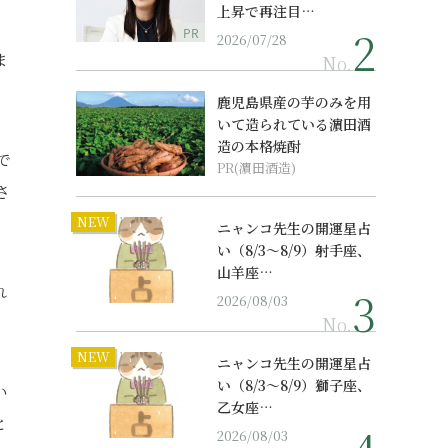
上昇で再注目…
PR
2026/07/28
ま
No.
鹿児島県産の芋のみを用
いて造られている濵田酒
造の本格焼酎
で
PR(濵田酒造)
さ
NEW
ニャンコ先生の開運星占
い（8/3～8/9）射手座、
山羊座…
れ
2026/08/03
No.
NEW
ニャンコ先生の開運星占
い（8/3～8/9）獅子座、
い
乙女座…
と
2026/08/03