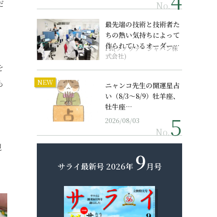
だ
No.
最先端の技術と技術者た
ちの熱い気持ちによって
作られているオーダーメ
PR(ソノヴァ・ジャパン株
。
イド補聴器
式会社)
を
も
NEW
ニャンコ先生の開運星占
い（8/3～8/9）牡羊座、
牡牛座…
2026/08/03
No.
観
9
サライ最新号
2026年
月号