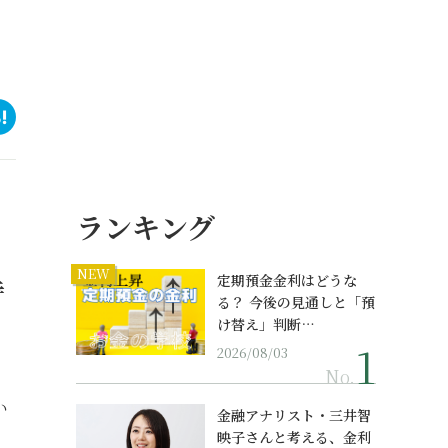
ランキング
NEW
持
定期預金金利はどうな
る？ 今後の見通しと「預
け替え」判断…
2026/08/03
No.
い
金融アナリスト・三井智
映子さんと考える、金利