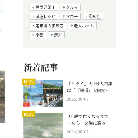
豊臣兄弟！
クルマ
減塩レシピ
マネー
認知症
定年後の歩き方
老人ホーム
で
京都
漢方
新着記事
NEW
『サライ』9月号大特集
は「『鉄道』大図鑑…
2026/08/07
NEW
101歳で亡くなるまで
「初心」を胸に高み…
2026/08/07