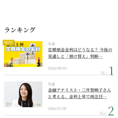
ランキング
NEW
生活
定期預金金利はどうなる？ 今後の
見通しと「預け替え」判断…
2026/08/03
No.
生活
金融アナリスト・三井智映子さん
と考える、金利上昇で再注目…
PR
2026/07/28
No.