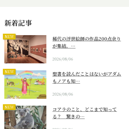
新着記事
NEW
稀代の浮世絵師の作品200点余り
が集結。…
2026/08/06
NEW
聖書を読んだことはないがアダム
もノアも知…
2026/08/06
NEW
コアラのこと、どこまで知って
る？ 驚きの…