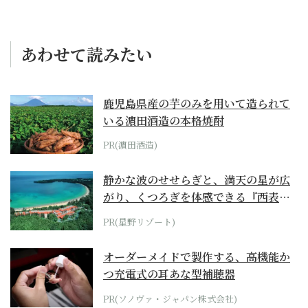
あわせて読みたい
鹿児島県産の芋のみを用いて造られて
いる濵田酒造の本格焼酎
PR(濵田酒造)
静かな波のせせらぎと、満天の星が広
がり、くつろぎを体感できる『西表島
ホテル by...
PR(星野リゾート)
オーダーメイドで製作する、高機能か
つ充電式の耳あな型補聴器
PR(ソノヴァ・ジャパン株式会社)