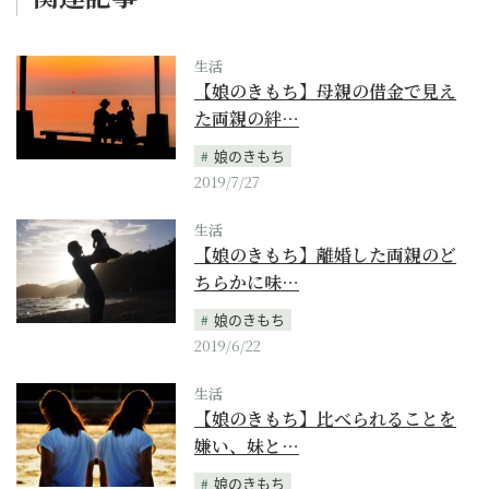
生活
【娘のきもち】母親の借金で見え
た両親の絆…
娘のきもち
2019/7/27
生活
【娘のきもち】離婚した両親のど
ちらかに味…
娘のきもち
2019/6/22
生活
【娘のきもち】比べられることを
嫌い、妹と…
娘のきもち