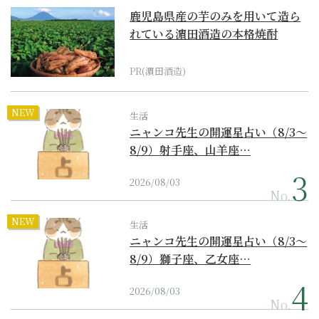
鹿児島県産の芋のみを用いて造ら
れている濵田酒造の本格焼酎
PR(濵田酒造)
NEW
生活
ニャンコ先生の開運星占い（8/3～
8/9）射手座、山羊座…
2026/08/03
No.
NEW
生活
ニャンコ先生の開運星占い（8/3～
8/9）獅子座、乙女座…
2026/08/03
No.