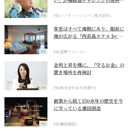
い」が補聴器チャレンジの後押し
に
PR
PR(ソノヴァ・ジャパン株式会社)
客室はすべて海側にあり、眼前に
海が広がる『西表島ホテル by 星
野リゾート』
PR
PR(星野リゾート)
金利上昇を機に、『守るお金』の
置き場所を再検討
PR
PR(株式会社北九州銀行)
創業から続く150余年の歴史を今
に守っている濵田酒造
PR
PR(濵田酒造)