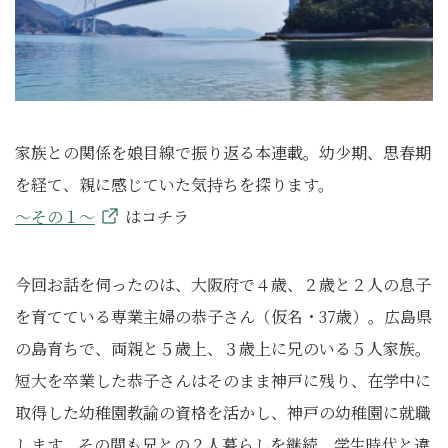
家族との関係を娘目線で振り返る本連載。幼少期、思春期
を経て、親に感じていた気持ちを探ります。
～その１～
はコチラ
今回お話を伺ったのは、大阪府で４歳、２歳と２人の息子
を育てている専業主婦の恭子さん（仮名・37歳）。広島県
の島育ちで、両親と５歳上、３歳上に兄のいる５人家族。
短大を卒業した恭子さんはそのまま神戸に残り、在学中に
取得した幼稚園教諭の資格を活かし、神戸の幼稚園に就職
します。その間も兄との２人暮らしを継続。学生時代と違