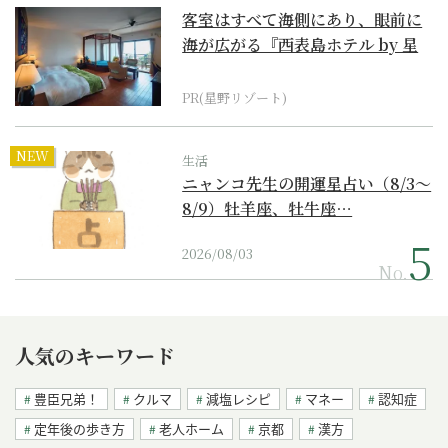
客室はすべて海側にあり、眼前に
海が広がる『西表島ホテル by 星
野リゾート』
PR(星野リゾート)
NEW
生活
ニャンコ先生の開運星占い（8/3～
8/9）牡羊座、牡牛座…
2026/08/03
No.
人気のキーワード
豊臣兄弟！
クルマ
減塩レシピ
マネー
認知症
定年後の歩き方
老人ホーム
京都
漢方