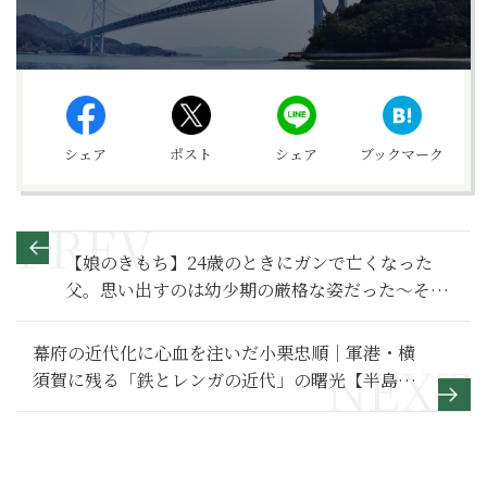
シェア
ポスト
シェア
ブックマーク
【娘のきもち】24歳のときにガンで亡くなった
父。思い出すのは幼少期の厳格な姿だった～その
1～
幕府の近代化に心血を注いだ小栗忠順｜軍港・横
須賀に残る「鉄とレンガの近代」の曙光【半島を
ゆく 歴史解説編 三浦半島３】