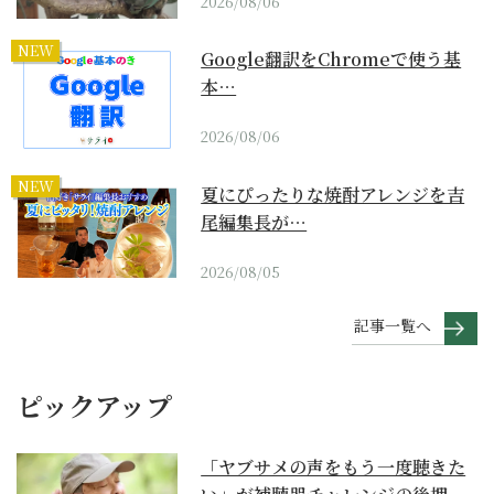
2026/08/06
NEW
Google翻訳をChromeで使う基
本…
2026/08/06
NEW
夏にぴったりな焼酎アレンジを吉
尾編集長が…
2026/08/05
記事一覧へ
ピックアップ
「ヤブサメの声をもう一度聴きた