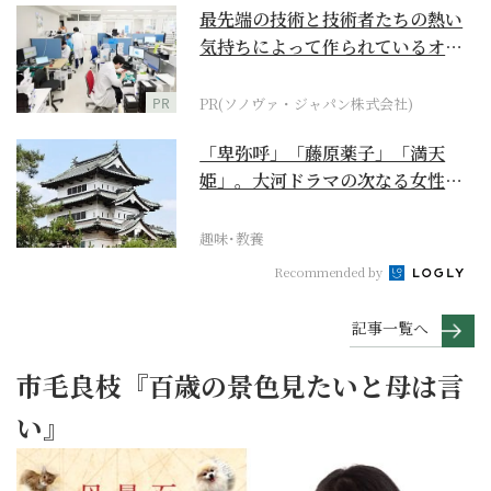
最先端の技術と技術者たちの熱い
気持ちによって作られているオー
ダーメイド補聴器
PR
PR(ソノヴァ・ジャパン株式会社)
「卑弥呼」「藤原薬子」「満天
姫」。大河ドラマの次なる女性主
人公を勝手に考察【豊臣...
趣味･教養
Recommended by
記事一覧へ
市毛良枝『百歳の景色見たいと母は言
い』