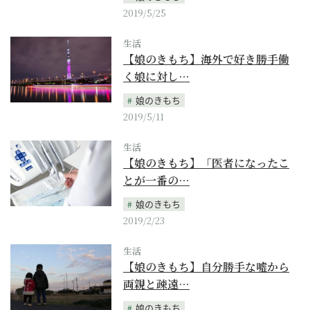
2019/5/25
生活
【娘のきもち】海外で好き勝手働
く娘に対し…
娘のきもち
2019/5/11
生活
【娘のきもち】「医者になったこ
とが一番の…
娘のきもち
2019/2/23
生活
【娘のきもち】自分勝手な嘘から
両親と疎遠…
娘のきもち