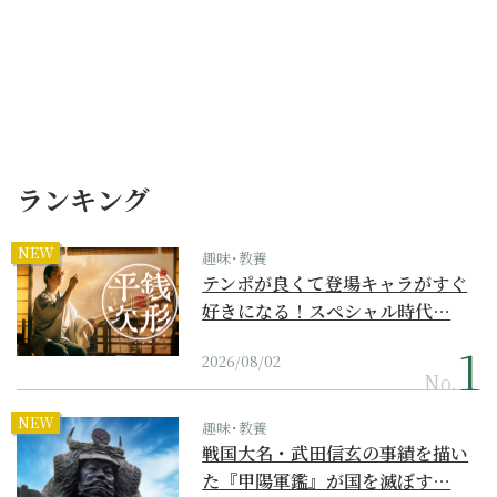
ランキング
NEW
趣味･教養
テンポが良くて登場キャラがすぐ
好きになる！スペシャル時代…
2026/08/02
No.
NEW
趣味･教養
戦国大名・武田信玄の事績を描い
た『甲陽軍鑑』が国を滅ぼす…