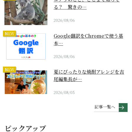
る？ 驚きの…
2026/08/06
NEW
Google翻訳をChromeで使う基
本…
2026/08/06
NEW
夏にぴったりな焼酎アレンジを吉
尾編集長が…
2026/08/05
記事一覧へ
ピックアップ