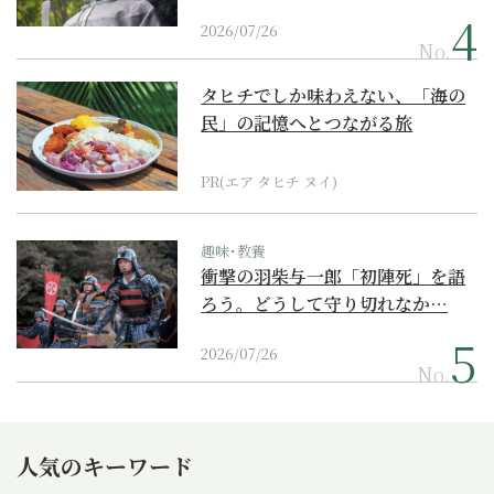
2026/07/26
No.
タヒチでしか味わえない、「海の
民」の記憶へとつながる旅
PR(エア タヒチ ヌイ)
趣味･教養
衝撃の羽柴与一郎「初陣死」を語
ろう。どうして守り切れなか…
2026/07/26
No.
人気のキーワード