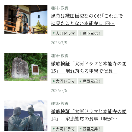
趣味･教養
黒幕は織田信澄なのか!?｢これまで
に見たことない本能寺｣。四…
大河ドラマ
豊臣兄弟！
2026/7/5
趣味･教養
徹底検証「大河ドラマと本能寺の変
15」。崩れ落ちる甲冑で信長…
大河ドラマ
豊臣兄弟！
2026/7/5
趣味･教養
徹底検証「大河ドラマと本能寺の変
14」。家康饗応の食事「味が…
大河ドラマ
豊臣兄弟！