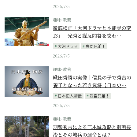
2026/7/5
趣味･教養
徹底検証「大河ドラマと本能寺の変
13」。光秀と謀反問答を交わ…
大河ドラマ
豊臣兄弟！
2026/7/5
趣味･教養
織田秀勝の実像｜信長の子で秀吉の
養子となった若き武将【日本史…
日本史人物伝
豊臣兄弟！
2026/7/5
趣味･教養
羽柴秀吉による三木城攻略と別所長
治とその城兵の運命とは？