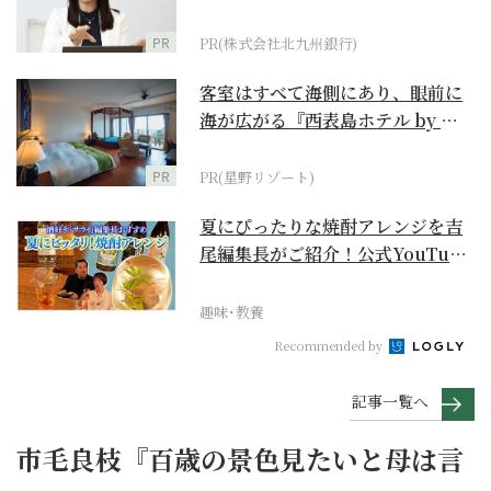
PR
PR(株式会社北九州銀行)
客室はすべて海側にあり、眼前に
海が広がる『西表島ホテル by 星
野リゾート』
PR
PR(星野リゾート)
夏にぴったりな焼酎アレンジを吉
尾編集長がご紹介！公式YouTube
【まったりサラ...
趣味･教養
Recommended by
記事一覧へ
市毛良枝『百歳の景色見たいと母は言