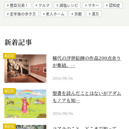
豊臣兄弟！
クルマ
減塩レシピ
マネー
認知症
定年後の歩き方
老人ホーム
京都
漢方
新着記事
NEW
稀代の浮世絵師の作品200点余り
が集結。…
2026/08/06
NEW
聖書を読んだことはないがアダム
もノアも知…
2026/08/06
NEW
コアラのこと、どこまで知って