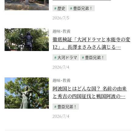
歴史
豊臣兄弟！
2026/7/5
趣味･教養
徹底検証「大河ドラマと本能寺の変
12」。長澤まさみさん演じる…
大河ドラマ
豊臣兄弟！
2026/7/4
趣味･教養
阿波国とはどんな国？ 名前の由来
と秀吉の四国征伐と戦国阿波の…
豊臣兄弟！
2026/7/4