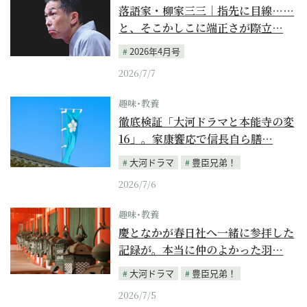
落語家・柳家三三｜指先に目線……
と、そこかしこに端正さが際立…
2026年4月号
2026/7/7
趣味･教養
徹底検証「大河ドラマと本能寺の変
16」。家康饗応で信長自ら膳…
大河ドラマ
豊臣兄弟！
2026/7/6
趣味･教養
慶となかが春日社へ一緒に参拝した
記録が。本当に仲のよかった羽…
大河ドラマ
豊臣兄弟！
2026/7/5