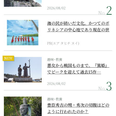
2026/08/02
No.
海の民が紡いだ文化。かつてのポ
リネシアの中心地であり現在の世
界遺産からみえてくる...
PR(エア タヒチ ヌイ)
NEW
趣味･教養
悪女から戦国ものまで。『篤姫』
でピークを迎えて過去15作…
2026/08/02
No.
趣味･教養
豊臣秀吉の甥・秀次の切腹はどの
ように行われたのか？