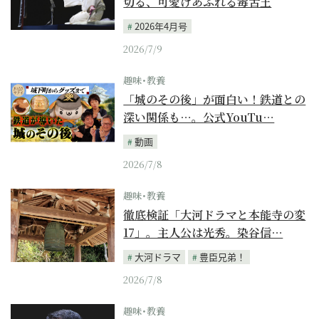
切る、可愛げあふれる毒舌王
2026年4月号
2026/7/9
趣味･教養
「城のその後」が面白い！鉄道との
深い関係も…。公式YouTu…
動画
2026/7/8
趣味･教養
徹底検証「大河ドラマと本能寺の変
17」。主人公は光秀。染谷信…
大河ドラマ
豊臣兄弟！
2026/7/8
趣味･教養