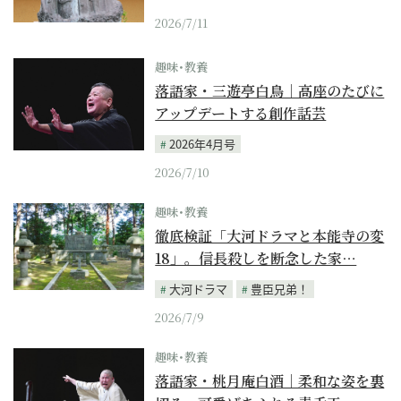
2026/7/11
趣味･教養
落語家・三遊亭白鳥｜高座のたびに
アップデートする創作話芸
2026年4月号
2026/7/10
趣味･教養
徹底検証「大河ドラマと本能寺の変
18」。信長殺しを断念した家…
大河ドラマ
豊臣兄弟！
2026/7/9
趣味･教養
落語家・桃月庵白酒｜柔和な姿を裏