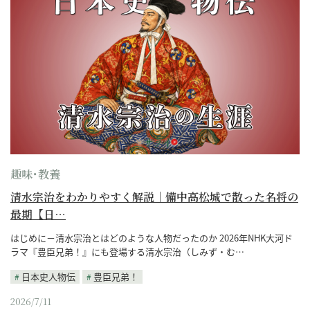
趣味･教養
清水宗治をわかりやすく解説｜備中高松城で散った名将の
最期【日…
はじめに－清水宗治とはどのような人物だったのか 2026年NHK大河ド
ラマ『豊臣兄弟！』にも登場する清水宗治（しみず・む…
日本史人物伝
豊臣兄弟！
2026/7/11