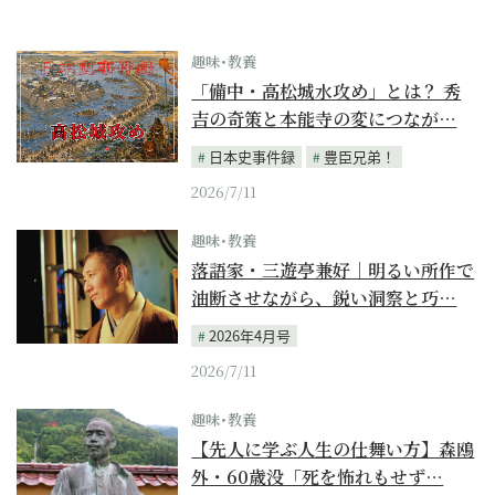
趣味･教養
「備中・高松城水攻め」とは？ 秀
吉の奇策と本能寺の変につなが…
日本史事件録
豊臣兄弟！
2026/7/11
趣味･教養
落語家・三遊亭兼好｜明るい所作で
油断させながら、鋭い洞察と巧…
2026年4月号
2026/7/11
趣味･教養
【先人に学ぶ人生の仕舞い方】森鴎
外・60歳没「死を怖れもせず…