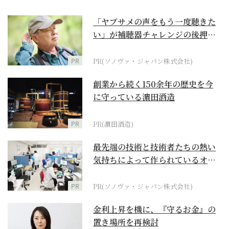
「ヤブサメの声をもう一度聴きた
い」が補聴器チャレンジの後押し
に
PR
PR(ソノヴァ・ジャパン株式会社)
創業から続く150余年の歴史を今
に守っている濵田酒造
PR
PR(濵田酒造)
最先端の技術と技術者たちの熱い
気持ちによって作られているオー
ダーメイド補聴器
PR
PR(ソノヴァ・ジャパン株式会社)
金利上昇を機に、『守るお金』の
置き場所を再検討