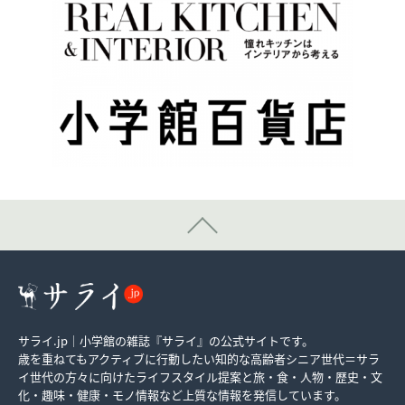
サライ.jp｜小学館の雑誌『サライ』の公式サイトです。
歳を重ねてもアクティブに行動したい知的な高齢者シニア世代＝サラ
イ世代の方々に向けたライフスタイル提案と旅・食・人物・歴史・文
化・趣味・健康・モノ情報など上質な情報を発信しています。