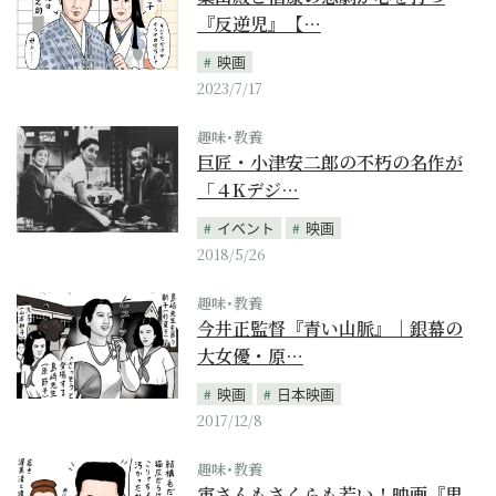
『反逆児』【…
映画
2023/7/17
趣味･教養
巨匠・小津安二郎の不朽の名作が
「４Kデジ…
イベント
映画
2018/5/26
趣味･教養
今井正監督『青い山脈』｜銀幕の
大女優・原…
映画
日本映画
2017/12/8
趣味･教養
寅さんもさくらも若い！映画『男