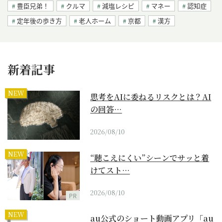
豊臣兄弟！
クルマ
減塩レシピ
マネー
認知症
定年後の歩き方
老人ホーム
京都
漢方
新着記事
NEW
思考をAIに委ねるリスクとは？AI
の回答…
2026/08/10
NEW
“聴こえにくい”シーンでサッと着
けてスト…
2026/08/10
PR
NEW
au公式のショート動画アプリ「au