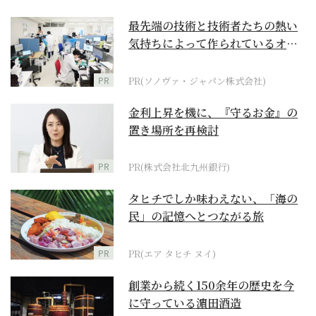
最先端の技術と技術者たちの熱い
気持ちによって作られているオー
ダーメイド補聴器
PR
PR(ソノヴァ・ジャパン株式会社)
金利上昇を機に、『守るお金』の
置き場所を再検討
PR
PR(株式会社北九州銀行)
タヒチでしか味わえない、「海の
民」の記憶へとつながる旅
PR
PR(エア タヒチ ヌイ)
創業から続く150余年の歴史を今
に守っている濵田酒造