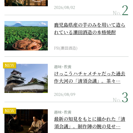
2026/08/02
No.
鹿児島県産の芋のみを用いて造ら
れている濵田酒造の本格焼酎
PR(濵田酒造)
NEW
趣味･教養
けっこうハチャメチャだった過去
作大河の「清須会議」。茶々…
2026/08/09
No.
NEW
趣味･教養
最新の知見をもとに描かれた「清
須会議」。制作陣の腕の見せ…