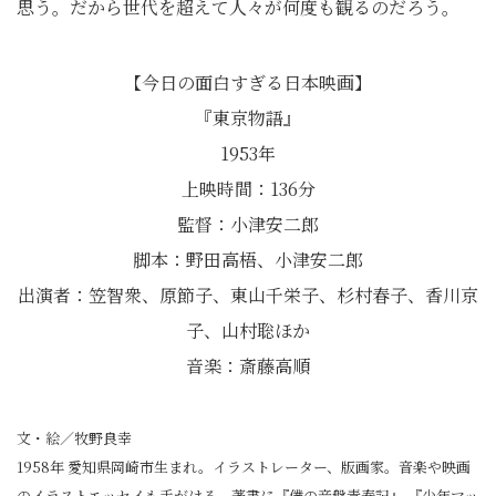
思う。だから世代を超えて人々が何度も観るのだろう。
【今日の面白すぎる日本映画】
『東京物語』
1953年
上映時間：136分
監督：小津安二郎
脚本：野田高梧、小津安二郎
出演者：笠智衆、原節子、東山千栄子、杉村春子、香川京
子、山村聡ほか
音楽：斎藤高順
文・絵／牧野良幸
1958年 愛知県岡崎市生まれ。イラストレーター、版画家。音楽や映画
のイラストエッセイも手がける。著書に『僕の音盤青春記』 『少年マッ