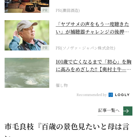
PR
PR(濵田酒造)
「ヤブサメの声をもう一度聴きた
い」が補聴器チャレンジの後押し
に
PR
PR(ソノヴァ・ジャパン株式会社)
101歳で亡くなるまで「初心」を胸
に高みをめざした!!【奥村土牛—名
作でたどる1...
催し物
Recommended by
記事一覧へ
市毛良枝『百歳の景色見たいと母は言