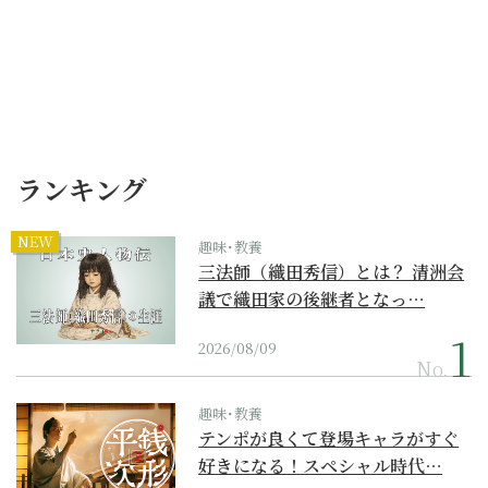
ランキング
NEW
趣味･教養
三法師（織田秀信）とは？ 清洲会
議で織田家の後継者となっ…
2026/08/09
No.
趣味･教養
テンポが良くて登場キャラがすぐ
好きになる！スペシャル時代…