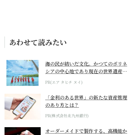
リポート】32
あわせて読みたい
海の民が紡いだ文化。かつてのポリネ
シアの中心地であり現在の世界遺産か
らみえてくる...
PR(エア タヒチ ヌイ)
「金利のある世界」の新たな資産管理
のあり方とは？
PR(株式会社北九州銀行)
オーダーメイドで製作する、高機能か