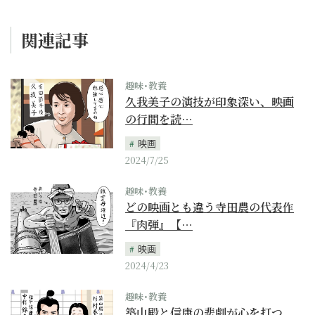
関連記事
趣味･教養
久我美子の演技が印象深い、映画
の行間を読…
映画
2024/7/25
趣味･教養
どの映画とも違う寺田農の代表作
『肉弾』【…
映画
2024/4/23
趣味･教養
築山殿と信康の悲劇が心を打つ