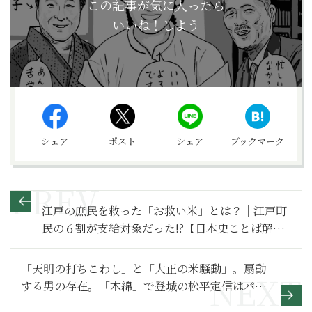
この記事が気に入ったら
いいね！しよう
シェア
ポスト
シェア
ブックマーク
江戸の庶民を救った「お救い米」とは？｜江戸町
民の６割が支給対象だった!?【日本史ことば解
説】
「天明の打ちこわし」と「大正の米騒動」。扇動
する男の存在。「木綿」で登城の松平定信はパフ
ォーマンス？【べらぼう～蔦重栄華乃夢噺～満喫