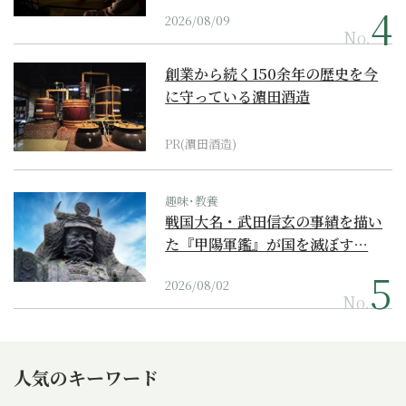
2026/08/09
No.
創業から続く150余年の歴史を今
に守っている濵田酒造
PR(濵田酒造)
趣味･教養
戦国大名・武田信玄の事績を描い
た『甲陽軍鑑』が国を滅ぼす…
2026/08/02
No.
人気のキーワード