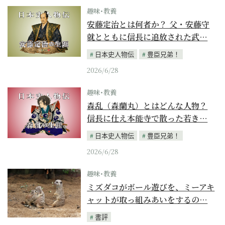
趣味･教養
安藤定治とは何者か？ 父・安藤守
就とともに信長に追放された武…
日本史人物伝
豊臣兄弟！
2026/6/28
趣味･教養
森乱（森蘭丸）とはどんな人物？
信長に仕え本能寺で散った若き…
日本史人物伝
豊臣兄弟！
2026/6/28
趣味･教養
ミズダコがボール遊びを、ミーアキ
ャットが取っ組みあいをするの…
書評