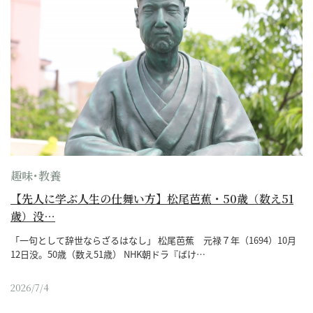
趣味･教養
【先人に学ぶ人生の仕舞い方】松尾芭蕉・50歳（数え51
歳）没…
「一句として辞世ならざるはなし」 松尾芭蕉 元禄７年（1694）10月
12日没。50歳（数え51歳） NHK朝ドラ『ばけ…
2026/7/4