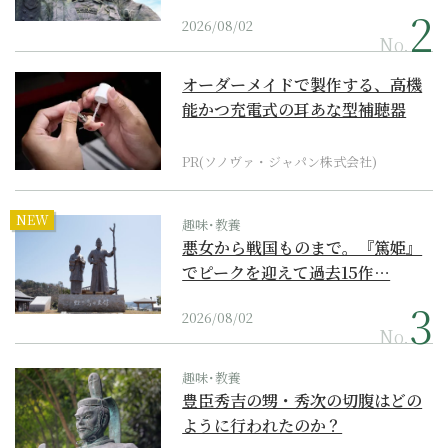
2026/08/02
No.
オーダーメイドで製作する、高機
能かつ充電式の耳あな型補聴器
PR(ソノヴァ・ジャパン株式会社)
NEW
趣味･教養
悪女から戦国ものまで。『篤姫』
でピークを迎えて過去15作…
2026/08/02
No.
趣味･教養
豊臣秀吉の甥・秀次の切腹はどの
ように行われたのか？