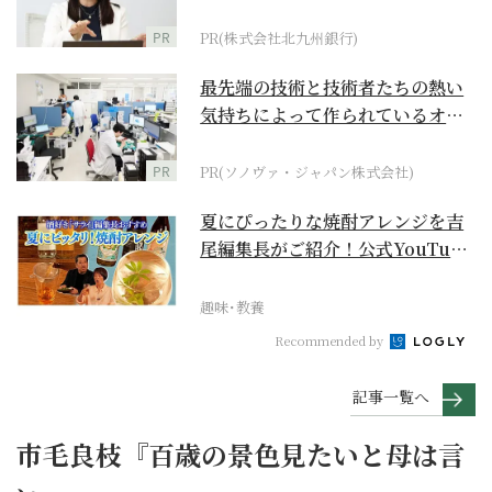
PR
PR(株式会社北九州銀行)
最先端の技術と技術者たちの熱い
気持ちによって作られているオー
ダーメイド補聴器
PR
PR(ソノヴァ・ジャパン株式会社)
夏にぴったりな焼酎アレンジを吉
尾編集長がご紹介！公式YouTube
【まったりサラ...
趣味･教養
Recommended by
記事一覧へ
市毛良枝『百歳の景色見たいと母は言