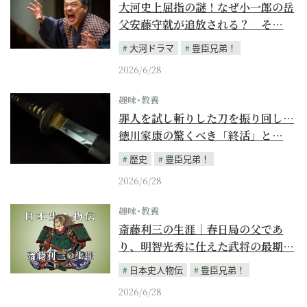
大河史上屈指の謎！なぜ小一郎の岳
父安藤守就が追放される？ そ…
大河ドラマ
豊臣兄弟！
2026/6/28
趣味･教養
罪人を試し斬りした刀を振り回し…
徳川家康の驚くべき「終活」と…
歴史
豊臣兄弟！
2026/6/28
趣味･教養
斎藤利三の生涯｜春日局の父であ
り、明智光秀に仕えた武将の最期…
日本史人物伝
豊臣兄弟！
2026/6/28