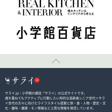
サライ.jp｜小学館の雑誌『サライ』の公式サイトです。
歳を重ねてもアクティブに行動したい知的な高齢者シニア世代＝サラ
イ世代の方々に向けたライフスタイル提案と旅・食・人物・歴史・文
化・趣味・健康・モノ情報など上質な情報を発信しています。