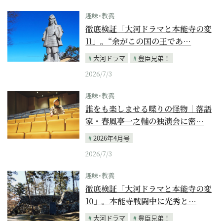
趣味･教養
徹底検証「大河ドラマと本能寺の変
11」。“余がこの国の王であ…
大河ドラマ
豊臣兄弟！
2026/7/3
趣味･教養
誰をも楽しませる喋りの怪物｜落語
家・春風亭一之輔の独演会に密…
2026年4月号
2026/7/3
趣味･教養
徹底検証「大河ドラマと本能寺の変
10」。本能寺戦闘中に光秀と…
大河ドラマ
豊臣兄弟！