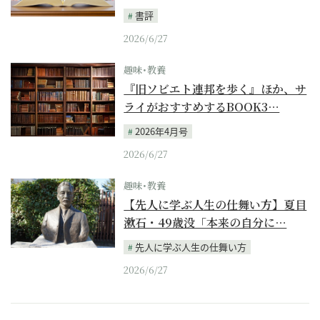
書評
2026/6/27
趣味･教養
『旧ソビエト連邦を歩く』ほか、サ
ライがおすすめするBOOK3…
2026年4月号
2026/6/27
趣味･教養
【先人に学ぶ人生の仕舞い方】夏目
漱石・49歳没「本来の自分に…
先人に学ぶ人生の仕舞い方
2026/6/27