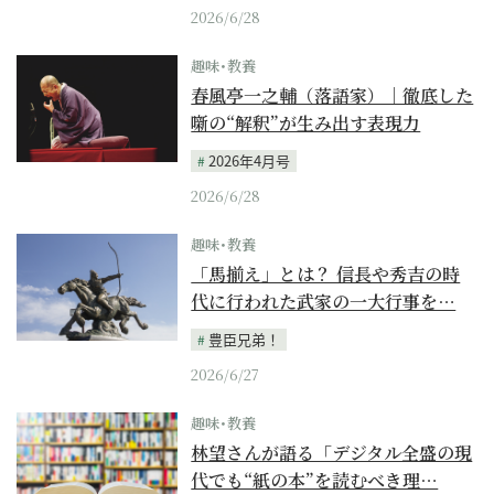
2026/6/28
趣味･教養
春風亭一之輔（落語家）｜徹底した
噺の“解釈”が生み出す表現力
2026年4月号
2026/6/28
趣味･教養
「馬揃え」とは？ 信長や秀吉の時
代に行われた武家の一大行事を…
豊臣兄弟！
2026/6/27
趣味･教養
林望さんが語る「デジタル全盛の現
代でも“紙の本”を読むべき理…