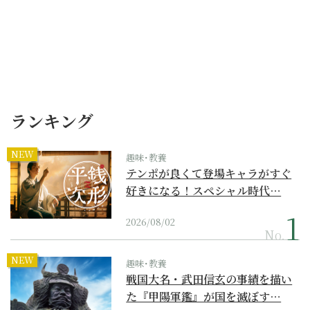
ランキング
NEW
趣味･教養
テンポが良くて登場キャラがすぐ
好きになる！スペシャル時代…
2026/08/02
No.
NEW
趣味･教養
戦国大名・武田信玄の事績を描い
た『甲陽軍鑑』が国を滅ぼす…