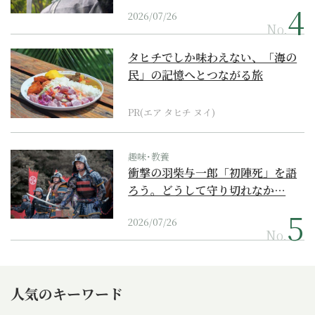
2026/07/26
No.
タヒチでしか味わえない、「海の
民」の記憶へとつながる旅
PR(エア タヒチ ヌイ)
趣味･教養
衝撃の羽柴与一郎「初陣死」を語
ろう。どうして守り切れなか…
2026/07/26
No.
人気のキーワード