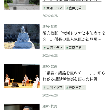
大河ドラマ
豊臣兄弟！
2026/6/28
趣味･教養
徹底検証「大河ドラマと本能寺の変
８」。信長の黒人家臣が初登場…
大河ドラマ
豊臣兄弟！
2026/6/28
趣味･教養
「議論に議論を重ねて……」。知ら
れざる撮影舞台裏を語った仲野…
大河ドラマ
豊臣兄弟！
2026/6/28
趣味･教養