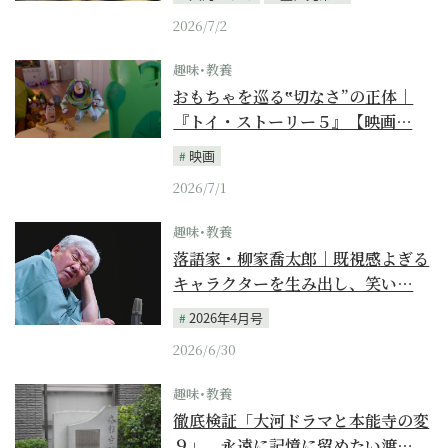
2026/7/2
趣味･教養
おもちゃを巡る‟切なさ”の正体｜
『トイ・ストーリー５』【映画…
映画
2026/7/1
趣味･教養
落語家・柳家喬太郎｜既視感よぎる
キャラクターを生み出し、笑い…
2026年4月号
2026/6/30
趣味･教養
徹底検証「大河ドラマと本能寺の変
９」。永遠に記憶に留めたい渡…