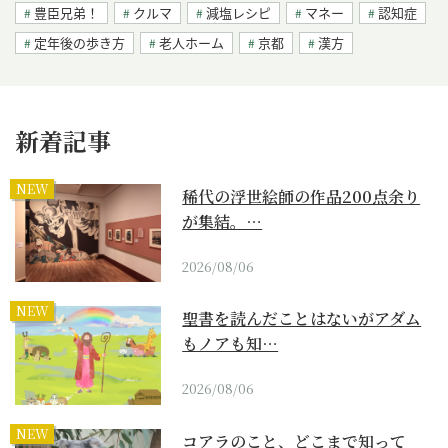
豊臣兄弟！
クルマ
減塩レシピ
マネー
認知症
定年後の歩き方
老人ホーム
京都
漢方
新着記事
NEW
稀代の浮世絵師の作品200点余り
が集結。…
2026/08/06
NEW
聖書を読んだことはないがアダム
もノアも知…
2026/08/06
NEW
コアラのこと、どこまで知って