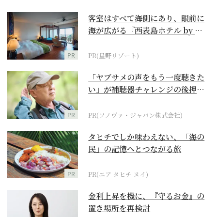
客室はすべて海側にあり、眼前に
海が広がる『西表島ホテル by 星
野リゾート』
PR
PR(星野リゾート)
「ヤブサメの声をもう一度聴きた
い」が補聴器チャレンジの後押し
に
PR
PR(ソノヴァ・ジャパン株式会社)
タヒチでしか味わえない、「海の
民」の記憶へとつながる旅
PR
PR(エア タヒチ ヌイ)
金利上昇を機に、『守るお金』の
置き場所を再検討