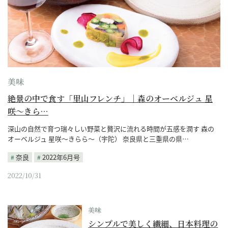
美味
絶景の中で食す「里山フレンチ」｜森のオーベルジュ 星
咲～きら…
深山の自然で育つ瑞々しい野菜と贅沢に流れる時間が五感を潤す 森の
オーベルジュ 星咲～きらら～（宇陀） 奈良県と三重県の県…
奈良
2022年6月号
2022/10/31
美味
シンプルで美しく繊細、日本料理の