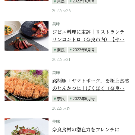
奈良
2022年6月号
2022/5/26
美味
ジビエ料理に定評｜リストランテ
リンコントロ（奈良市内）【や…
奈良
2022年6月号
2022/5/21
美味
銘柄豚「ヤマトポーク」を極上食感
のとんかつに｜ぽくぽく（奈良…
奈良
2022年6月号
2022/5/19
美味
奈良食材の潜在力をフレンチに｜