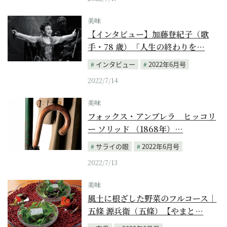
美味
【インタビュー】加藤登紀子（歌
手・78 歳）「人生の終わりを…
インタビュー
2022年6月号
2022/7/14
美味
フォックス・アンブレラ ヒッコリ
ー ソリッド （1868年）…
サライの眼
2022年6月号
2022/7/13
美味
風土に根ざした野菜のフルコース｜
五條 源兵衛（五條）【やまと…