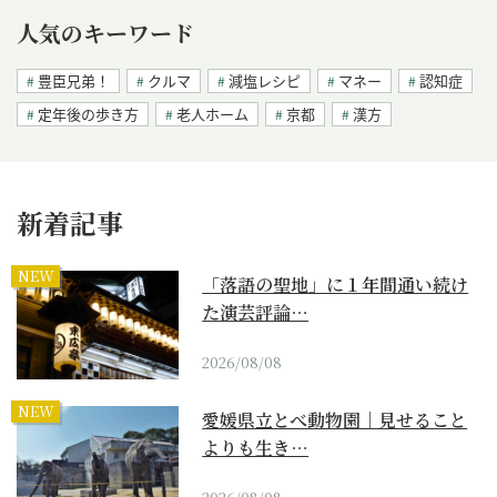
人気のキーワード
豊臣兄弟！
クルマ
減塩レシピ
マネー
認知症
定年後の歩き方
老人ホーム
京都
漢方
新着記事
NEW
「落語の聖地」に１年間通い続け
た演芸評論…
2026/08/08
NEW
愛媛県立とべ動物園｜見せること
よりも生き…