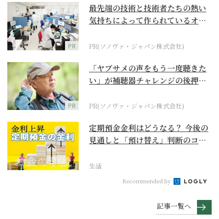
最先端の技術と技術者たちの熱い
気持ちによって作られているオー
ダーメイド補聴器
PR
PR(ソノヴァ・ジャパン株式会社)
「ヤブサメの声をもう一度聴きた
い」が補聴器チャレンジの後押し
に
PR
PR(ソノヴァ・ジャパン株式会社)
定期預金金利はどうなる？ 今後の
見通しと「預け替え」判断のコツ
【お金の学校】
生活
Recommended by
記事一覧へ