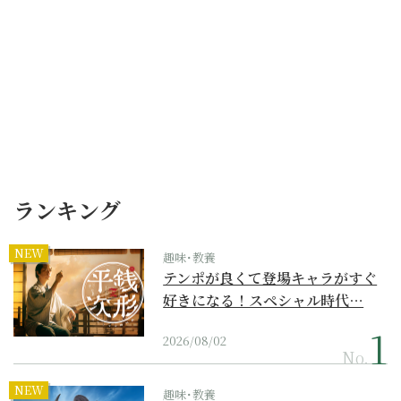
ランキング
NEW
趣味･教養
テンポが良くて登場キャラがすぐ
好きになる！スペシャル時代…
2026/08/02
No.
NEW
趣味･教養