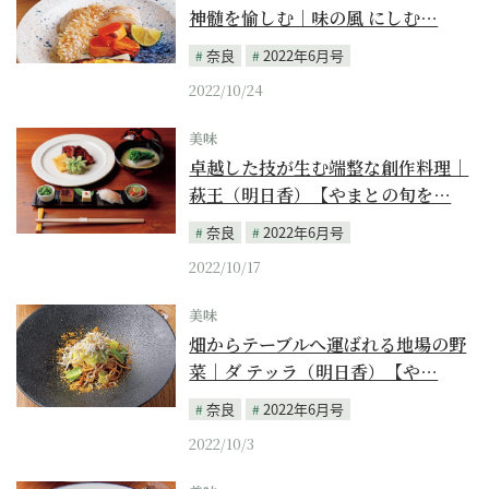
神髄を愉しむ｜味の風 にしむ…
奈良
2022年6月号
2022/10/24
美味
卓越した技が生む端整な創作料理｜
萩王（明日香）【やまとの旬を…
奈良
2022年6月号
2022/10/17
美味
畑からテーブルへ運ばれる地場の野
菜｜ダ テッラ（明日香）【や…
奈良
2022年6月号
2022/10/3