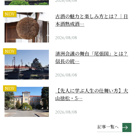
2026/08/08
NEW
古酒の魅力と楽しみ方とは？｜日
本酒熟成酒…
2026/08/08
NEW
清洲会議の舞台「尾張国」とは？
信長の統…
2026/08/08
NEW
【先人に学ぶ人生の仕舞い方】大
山捨松・5…
2026/08/08
記事一覧へ