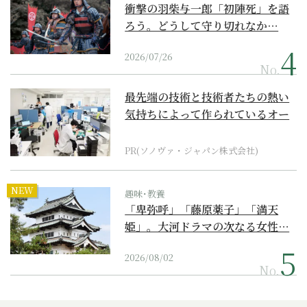
衝撃の羽柴与一郎「初陣死」を語
ろう。どうして守り切れなか…
2026/07/26
No.
最先端の技術と技術者たちの熱い
気持ちによって作られているオー
ダーメイド補聴器
PR(ソノヴァ・ジャパン株式会社)
NEW
趣味･教養
「卑弥呼」「藤原薬子」「満天
姫」。大河ドラマの次なる女性…
2026/08/02
No.