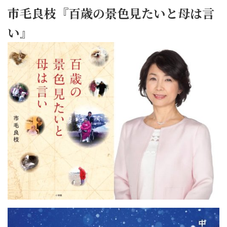
市毛良枝『百歳の景色見たいと母は言
い』