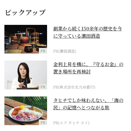
ピックアップ
創業から続く150余年の歴史を今
に守っている濵田酒造
PR
PR(濵田酒造)
金利上昇を機に、『守るお金』の
置き場所を再検討
PR
PR(株式会社北九州銀行)
タヒチでしか味わえない、「海の
民」の記憶へとつながる旅
PR
PR(エア タヒチ ヌイ)