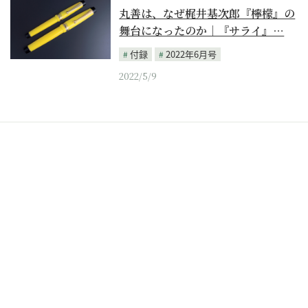
丸善は、なぜ梶井基次郎『檸檬』の
舞台になったのか｜『サライ』…
付録
2022年6月号
2022/5/9