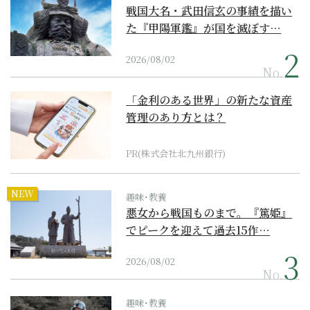
戦国大名・武田信玄の事績を描い
た『甲陽軍鑑』が国を滅ぼす…
2026/08/02
No.
「金利のある世界」の新たな資産
管理のあり方とは？
PR(株式会社北九州銀行)
NEW
趣味･教養
悪女から戦国ものまで。『篤姫』
でピークを迎えて過去15作…
2026/08/02
No.
趣味･教養