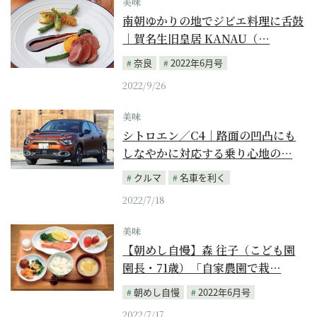
美味
南朝ゆかりの地でジビエ料理に舌鼓
｜賀名生旧皇居 KANAU（…
奈良
2022年6月号
2022/9/26
美味
シトロエン／C4｜路面の凹凸にも
しなやかに対応する乗り心地の…
クルマ
名車を利く
2022/7/18
美味
【朝めし自慢】森 往子（こども園
園長・71歳）「自家農園で栽…
朝めし自慢
2022年6月号
2022/7/17