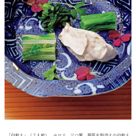
「白和え」（２人前）。セロリ、三つ葉、菊菜を別添えの白和え