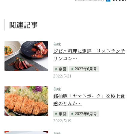
関連記事
美味
ジビエ料理に定評｜リストランテ
リンコン…
奈良
2022年6月号
2022/5/21
美味
銘柄豚「ヤマトポーク」を極上食
感のとんか…
奈良
2022年6月号
2022/5/19
美味