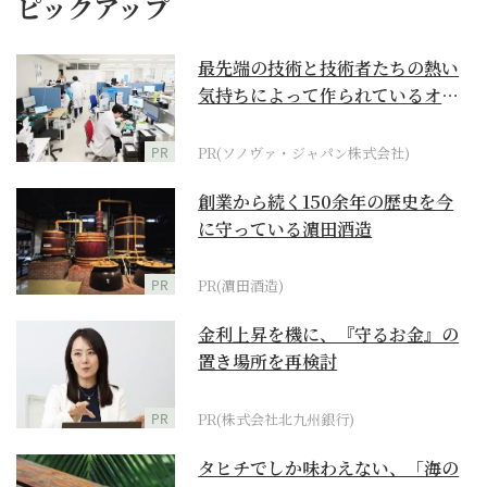
ピックアップ
最先端の技術と技術者たちの熱い
気持ちによって作られているオー
ダーメイド補聴器
PR
PR(ソノヴァ・ジャパン株式会社)
創業から続く150余年の歴史を今
に守っている濵田酒造
PR
PR(濵田酒造)
金利上昇を機に、『守るお金』の
置き場所を再検討
PR
PR(株式会社北九州銀行)
タヒチでしか味わえない、「海の