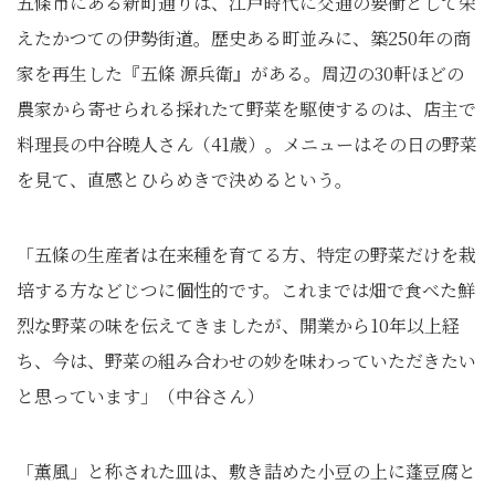
五條市にある新町通りは、江戸時代に交通の要衝として栄
えたかつての伊勢街道。歴史ある町並みに、築250年の商
家を再生した『五條 源兵衛』がある。周辺の30軒ほどの
農家から寄せられる採れたて野菜を駆使するのは、店主で
料理長の中谷曉人さん（41歳）。メニューはその日の野菜
を見て、直感とひらめきで決めるという。
「五條の生産者は在来種を育てる方、特定の野菜だけを栽
培する方などじつに個性的です。これまでは畑で食べた鮮
烈な野菜の味を伝えてきましたが、開業から10年以上経
ち、今は、野菜の組み合わせの妙を味わっていただきたい
と思っています」（中谷さん）
「薫風」と称された皿は、敷き詰めた小豆の上に蓬豆腐と