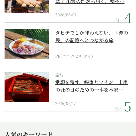
は？ 出雲の地から届く、穏や…
2026/08/01
No.
タヒチでしか味わえない、「海の
民」の記憶へとつながる旅
PR(エア タヒチ ヌイ)
旅行
常識を覆す、鰻重とワイン｜土用
の丑の日のための一本を本家…
2026/07/17
No.
人気のキーワード