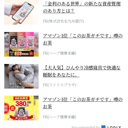
「金利のある世界」の新たな資産管理
のあり方とは？
PR(株式会社北九州銀行)
アマゾン1位「このお茶ガチです」噂の
お茶
PR(ハーブ健康本舗)
【大人気】ひんやり冷感寝具で快適な
睡眠をあなたに。
PR(アイリスプラザ)
アマゾン1位「このお茶ガチです」噂の
お茶
PR(ハーブ健康本舗)
Recommended by