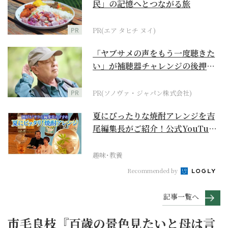
民」の記憶へとつながる旅
PR
PR(エア タヒチ ヌイ)
「ヤブサメの声をもう一度聴きた
い」が補聴器チャレンジの後押し
に
PR
PR(ソノヴァ・ジャパン株式会社)
夏にぴったりな焼酎アレンジを吉
尾編集長がご紹介！公式YouTube
【まったりサラ...
趣味･教養
Recommended by
記事一覧へ
市毛良枝『百歳の景色見たいと母は言