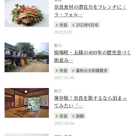
奈良食材の潜在力をフレンチに｜
ラ・フォル…
奈良
2022年6月号
2022/5/15
旅行
宿場町・五條の400年の歴史息づく
街並み…
奈良
暮秋の大和路散歩
2017/10/30
旅行
保存版！奈良を旅するなら泊まっ
てみたい「…
奈良
旅館
2017/10/26