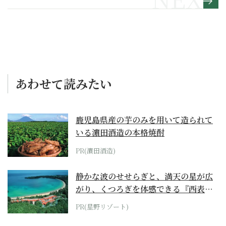
ット基本のき】
あわせて読みたい
鹿児島県産の芋のみを用いて造られて
いる濵田酒造の本格焼酎
PR(濵田酒造)
静かな波のせせらぎと、満天の星が広
がり、くつろぎを体感できる『西表島
ホテル by...
PR(星野リゾート)