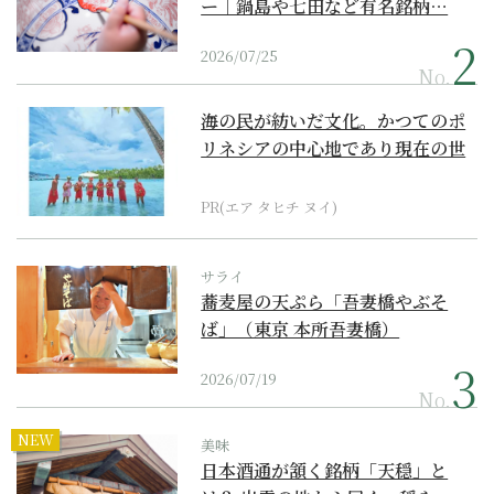
ー｜鍋島や七田など有名銘柄…
2026/07/25
No.
海の民が紡いだ文化。かつてのポ
リネシアの中心地であり現在の世
界遺産からみえてくる...
PR(エア タヒチ ヌイ)
サライ
蕎麦屋の天ぷら「吾妻橋やぶそ
ば」（東京 本所吾妻橋）
2026/07/19
No.
NEW
美味
日本酒通が頷く銘柄「天穏」と