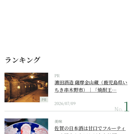
ランキング
PR
濵田酒造 薩摩金山蔵（鹿児島県い
ちき串木野市）｜「焼酎王…
PR
2026/07/09
No.
美味
佐賀の日本酒は甘口でフルーティ