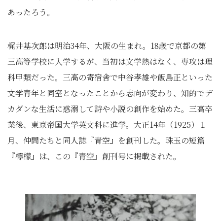
あったろう。
梶井基次郎は明治34年、大阪の生まれ。18歳で京都の第
三高等学校に入学するが、当初は文学熱はなく、専攻は理
科甲類だった。三高の寄宿舎で中谷孝雄や飯島正といった
文学青年と同室となったことから志向が変わり、知的でデ
カダンな生活に惑溺して詩や小説の創作を始めた。三高卒
業後、東京帝国大学英文科に進学。大正14年（1925）１
月、仲間たちと同人誌『青空』を創刊した。珠玉の短篇
『檸檬』は、この『青空』創刊号に掲載された。