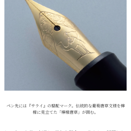
ペン先には『サライ』の駱駝マーク。伝統的な葡萄唐草文様を檸
檬に見立てた「檸檬唐草」が囲む。