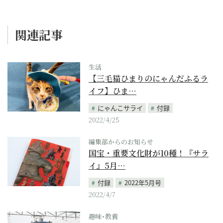
関連記事
生活
【三毛猫ひまりのにゃんだふるラ
イフ】ひま…
にゃんこサライ
付録
2022/4/25
編集部からのお知らせ
国宝・重要文化財が10種！『サラ
イ』5月…
付録
2022年5月号
2022/4/7
趣味･教養