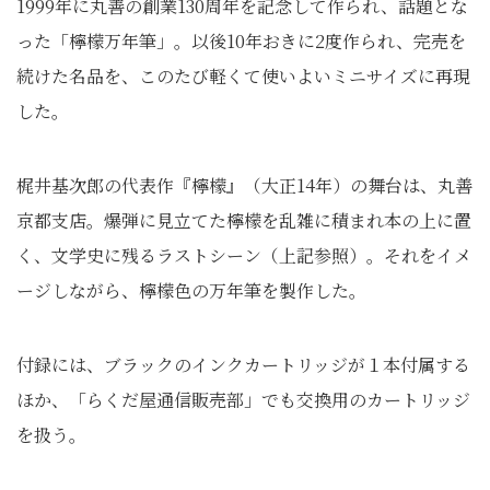
1999年に丸善の創業130周年を記念して作られ、話題とな
った「檸檬万年筆」。以後10年おきに2度作られ、完売を
続けた名品を、このたび軽くて使いよいミニサイズに再現
した。
梶井基次郎の代表作『檸檬』（大正14年）の舞台は、丸善
京都支店。爆弾に見立てた檸檬を乱雑に積まれ本の上に置
く、文学史に残るラストシーン（上記参照）。それをイメ
ージしながら、檸檬色の万年筆を製作した。
付録には、ブラックのインクカートリッジが１本付属する
ほか、「らくだ屋通信販売部」でも交換用のカートリッジ
を扱う。