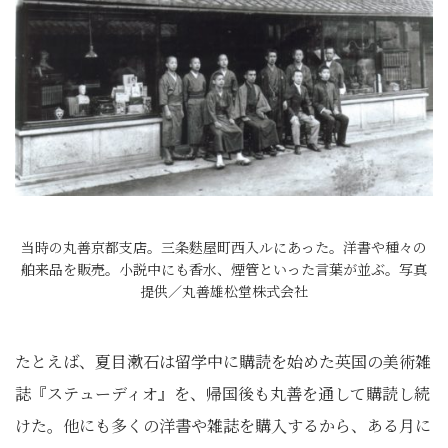
当時の丸善京都支店。三条麩屋町西入ルにあった。洋書や種々の
舶来品を販売。小説中にも香水、煙管といった言葉が並ぶ。写真
提供／丸善雄松堂株式会社
たとえば、夏目漱石は留学中に購読を始めた英国の美術雑
誌『ステューディオ』を、帰国後も丸善を通して購読し続
けた。他にも多くの洋書や雑誌を購入するから、ある月に