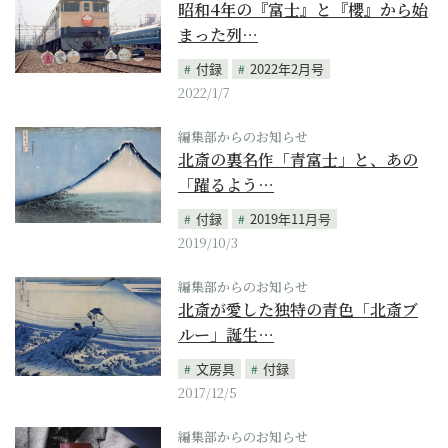
昭和4年の『富士』と『櫻』から始
まった列…
付録
2022年2月号
2022/1/7
編集部からのお知らせ
北斎の裏名作「青富士」と、あの
「躍るよう…
付録
2019年11月号
2019/10/3
編集部からのお知らせ
北斎が愛した独特の青色「北斎ブ
ルー」誕生…
文房具
付録
2017/12/5
編集部からのお知らせ