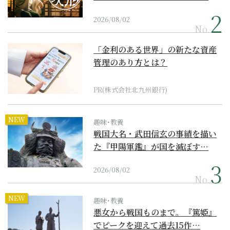
2026/08/02
No.
「金利のある世界」の新たな資産
管理のあり方とは？
PR(株式会社北九州銀行)
NEW
趣味･教養
戦国大名・武田信玄の事績を描い
た『甲陽軍鑑』が国を滅ぼす…
2026/08/02
No.
NEW
趣味･教養
悪女から戦国ものまで。『篤姫』
でピークを迎えて過去15作…