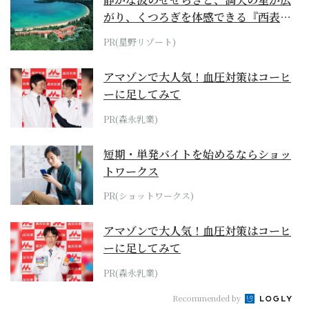
がり、くつろぎを体感できる『西表島
ホテル by...
PR(星野リゾート)
アマゾンで大人気！血圧対策はコーヒ
ーに足してみて
PR(森永乳業)
短期・単発バイトを始めるならショッ
トワークス
PR(ショットワークス)
アマゾンで大人気！血圧対策はコーヒ
ーに足してみて
PR(森永乳業)
Recommended by