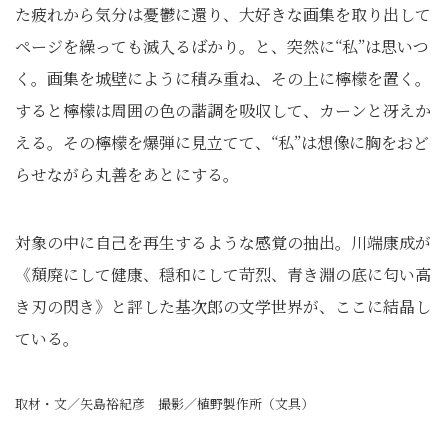
た疲れから気分は憂鬱に還り、大好きな画集を取り出して
ページを繰っても滅入るばかり。と、突然に“私”は思いつ
く。画集を城壁にように積み重ね、その上に檸檬を置く。
すると檸檬は周囲の色の諧調を吸収して、カーンと冴えか
える。その檸檬を爆弾に見立てて、“私”は想像に胸をおど
らせながら丸善をあとにする。
対象の中に自己を再生するような感覚の抽出。川端康成が
《頽廃にして健康、穏和にして苛烈、青き淵の底に匂い高
き刃の閃き》と評した基次郎の文学世界が、ここに結晶し
ている。
取材・文／矢島裕紀彦 撮影／植野製作所（文具）