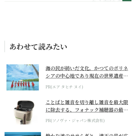
あわせて読みたい
海の民が紡いだ文化。かつてのポリネ
シアの中心地であり現在の世界遺産か
らみえてくる...
PR(エア タヒチ ヌイ)
ことばと雑音を切り離し雑音を最大限
に除去する、フォナック補聴器の最上
位モデル
PR(ソノヴァ・ジャパン株式会社)
静かな波のせせらぎと、満天の星が広