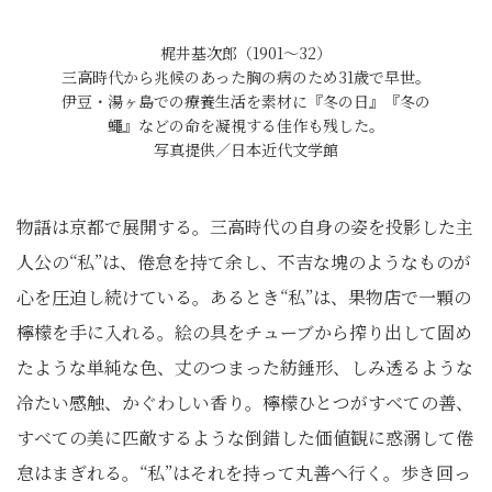
梶井基次郎（1901～32）
三高時代から兆候のあった胸の病のため31歳で早世。
伊豆・湯ヶ島での療養生活を素材に『冬の日』『冬の
蠅』などの命を凝視する佳作も残した。
写真提供／日本近代文学館
物語は京都で展開する。三高時代の自身の姿を投影した主
人公の“私”は、倦怠を持て余し、不吉な塊のようなものが
心を圧迫し続けている。あるとき“私”は、果物店で一顆の
檸檬を手に入れる。絵の具をチューブから搾り出して固め
たような単純な色、丈のつまった紡錘形、しみ透るような
冷たい感触、かぐわしい香り。檸檬ひとつがすべての善、
すべての美に匹敵するような倒錯した価値観に惑溺して倦
怠はまぎれる。“私”はそれを持って丸善へ行く。歩き回っ