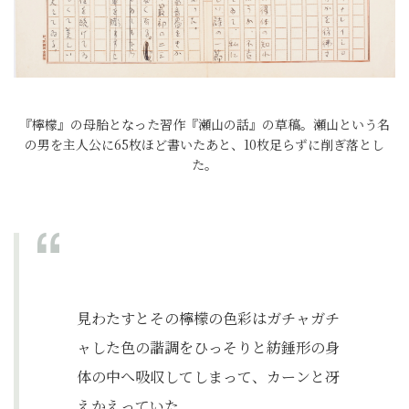
『檸檬』の母胎となった習作『瀬山の話』の草稿。瀬山という名
の男を主人公に65枚ほど書いたあと、10枚足らずに削ぎ落とし
た。
見わたすとその檸檬の色彩はガチャガチ
ャした色の諧調をひっそりと紡錘形の身
体の中へ吸収してしまって、カーンと冴
えかえっていた。