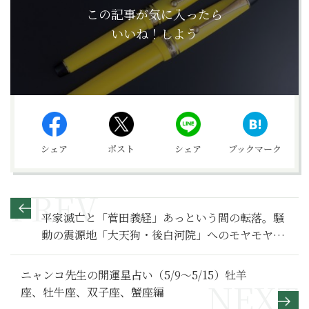
この記事が気に入ったら
いいね！しよう
シェア
ポスト
シェア
ブックマーク
平家滅亡と「菅田義経」あっという間の転落。騒
動の震源地「大天狗・後白河院」へのモヤモヤが
止まらない【鎌倉殿の13人 満喫リポート】18
ニャンコ先生の開運星占い（5/9～5/15）牡羊
座、牡牛座、双子座、蟹座編