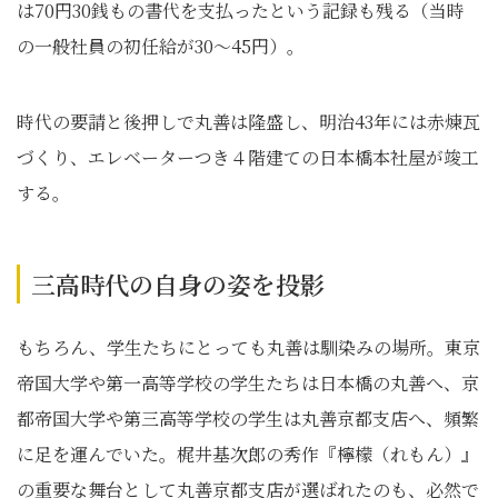
は70円30銭もの書代を支払ったという記録も残る（当時
の一般社員の初任給が30～45円）。
時代の要請と後押しで丸善は隆盛し、明治43年には赤煉瓦
づくり、エレベーターつき４階建ての日本橋本社屋が竣工
する。
三高時代の自身の姿を投影
もちろん、学生たちにとっても丸善は馴染みの場所。東京
帝国大学や第一高等学校の学生たちは日本橋の丸善へ、京
都帝国大学や第三高等学校の学生は丸善京都支店へ、頻繁
に足を運んでいた。梶井基次郎の秀作『檸檬（れもん）』
の重要な舞台として丸善京都支店が選ばれたのも、必然で