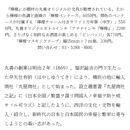
『檸檬』が題材の丸善オリジナルの文具が販売されている。上か
ら檸檬の色調と曲線の「檸檬ペンケース」6050円。同色のペンケ
ースが付属する「檸檬チャーム付きサファリ万年筆（中字）」550
0円。丸善オリジナルボトルインキ「アテナインキ『檸檬』」2200
円。さりげなく知的なお洒落が楽しめる「ピンバッジ」各770円。
「檸檬マスキングテープ」幅15mm×７m巻。330円。
問い合わせ：03・5288・8881
丸善の創業は明治２年（1869）。福沢諭吉の門下生だっ
た早矢仕有的（はやしゆうてき）により、横浜の地に輸入
商社「丸屋商社」として始まった。設立趣意書『丸屋商社
之記』に《日本全国ノ繁盛ヲ謀リ同国人ノ幸福ヲ助ケ成
サヾル可ラズ》と記したように、西洋の文化・文物を輸
入・紹介し、新時代の日本と日本国民の幸福と繁栄に寄与
しようとの高い志があった。