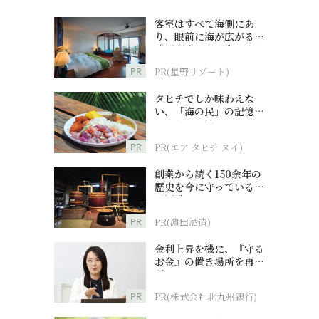
客室はすべて海側にあ
り、眼前に海が広がる
『西表島ホテル by 星野
リゾート』
PR
PR(星野リゾート)
タヒチでしか味わえな
い、「海の民」の記憶へ
とつながる旅
PR
PR(エア タヒチ ヌイ)
創業から続く150余年の
歴史を今に守っている濵
田酒造
PR
PR(濵田酒造)
金利上昇を機に、『守る
お金』の置き場所を再検
討
PR
PR(株式会社北九州銀行)