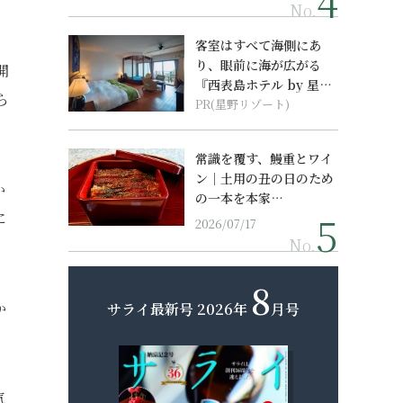
No.
客室はすべて海側にあ
り、眼前に海が広がる
開
『西表島ホテル by 星野
ら
リゾート』
PR(星野リゾート)
常識を覆す、鰻重とワイ
ン｜土用の丑の日のため
か
の一本を本家…
に
2026/07/17
No.
8
か
サライ最新号
2026年
月号
）
気