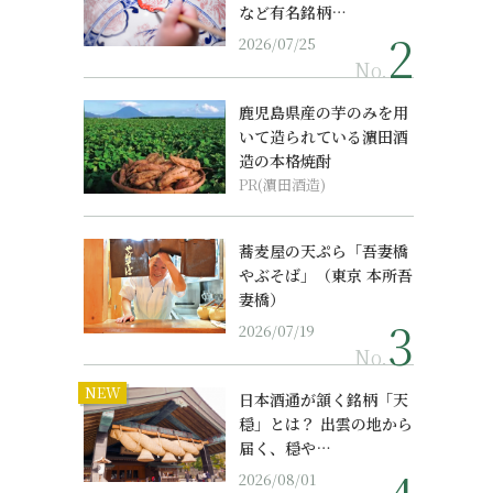
など有名銘柄…
2026/07/25
No.
鹿児島県産の芋のみを用
いて造られている濵田酒
造の本格焼酎
PR(濵田酒造)
蕎麦屋の天ぷら「吾妻橋
やぶそば」（東京 本所吾
妻橋）
2026/07/19
No.
NEW
日本酒通が頷く銘柄「天
穏」とは？ 出雲の地から
届く、穏や…
2026/08/01