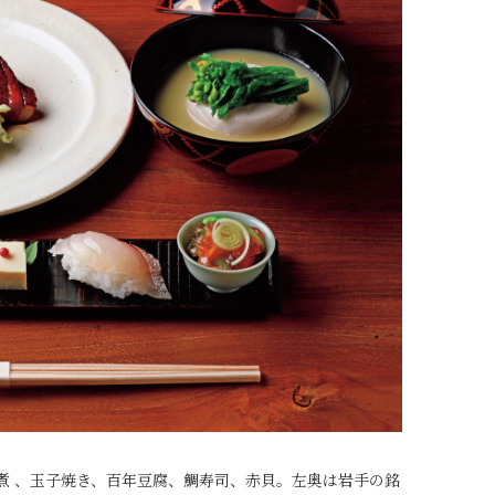
翠煮 、玉子焼き、百年豆腐、鯛寿司、赤貝。左奥は岩手の銘