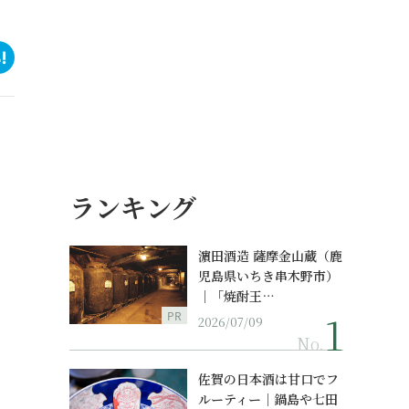
ランキング
濵田酒造 薩摩金山蔵（鹿
児島県いちき串木野市）
｜「焼酎王…
PR
2026/07/09
No.
佐賀の日本酒は甘口でフ
ルーティー｜鍋島や七田