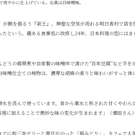
ブで爽やかに仕上げている。右奥は白味噌椀。
歳）が腕を振るう『萩王』。神聖な空気が流れる明日香村で店を
ったという。趣ある食事処に改修し24年、日本料理の型にはま
どうの翡翠煮や自家製の味噌床で漬けた“百年豆腐”など手を
白味噌仕立ての椀物は、濃厚な胡麻の香りと味わいがすっと体
神水を汲んで使っています。昔から薬水と称された甘くやわら
料理に加えることで微妙な味の変化が生まれます」（増田さん
ロアに和三盆ゼリーと黒豆がのった「福みどり」。カフェで人