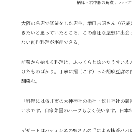
柄豚・岩中豚の角煮 、ハー
大阪の名店で修業をした店主、増田吉昭さん（67
きたいと思っていたところ、この豪壮な屋敷に出会
ない創作料理が堪能できる。
前菜から始まる料理は、ふっくらと炊いたうすいえん
けたものばかり。丁寧に擂（こす）った胡麻豆腐の
馴染む。
「料理には桜井市の大神神社の摂社・狭井神社の御
い水です。自家菜園のハーブもよく使います。日本
デザートはパティシエの娘さんの手による抹茶ババ