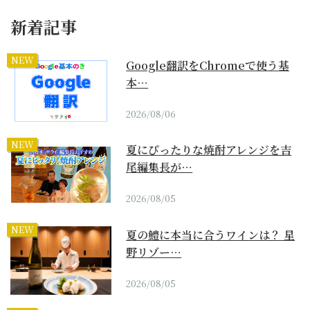
新着記事
NEW
Google翻訳をChromeで使う基
本…
2026/08/06
NEW
夏にぴったりな焼酎アレンジを吉
尾編集長が…
2026/08/05
NEW
夏の鱧に本当に合うワインは？ 星
野リゾー…
2026/08/05