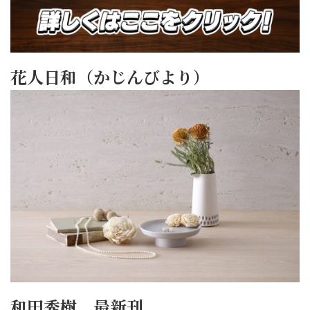
花人日和（かじんびより）
和田秀樹 最新刊