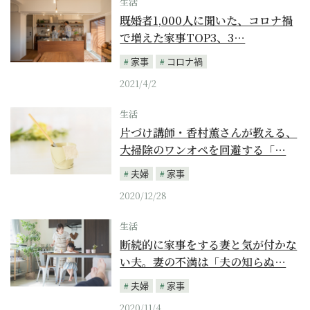
生活
既婚者1,000人に聞いた、コロナ禍
で増えた家事TOP3、3…
家事
コロナ禍
2021/4/2
生活
片づけ講師・香村薫さんが教える、
大掃除のワンオペを回避する「…
夫婦
家事
2020/12/28
生活
断続的に家事をする妻と気が付かな
い夫。妻の不満は「夫の知らぬ…
夫婦
家事
2020/11/4