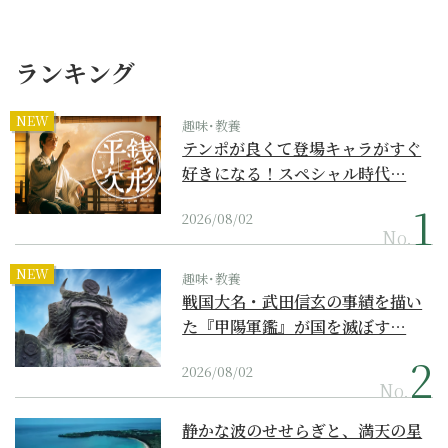
ランキング
NEW
趣味･教養
テンポが良くて登場キャラがすぐ
好きになる！スペシャル時代…
2026/08/02
No.
NEW
趣味･教養
戦国大名・武田信玄の事績を描い
た『甲陽軍鑑』が国を滅ぼす…
2026/08/02
No.
静かな波のせせらぎと、満天の星