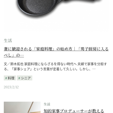
生活
妻に歓迎される「家庭料理」の始め方｜「男子厨房に入る
べし」の…
文／鈴木拓也 家庭料理にならざるを得ない時代へ 夫婦で家事を分担す
る、「家事シェア」という言葉が定着して久しい。しかし、…
料理
シニア
2023/2/12
生活
知的家事プロデューサーが教える