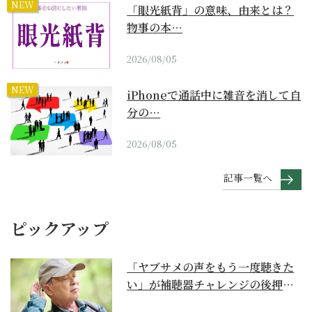
NEW
「眼光紙背」の意味、由来とは？
物事の本…
2026/08/05
NEW
iPhoneで通話中に雑音を消して自
分の…
2026/08/05
記事一覧へ
ピックアップ
「ヤブサメの声をもう一度聴きた
い」が補聴器チャレンジの後押し
に