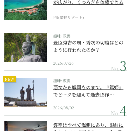
が広がり、くつろぎを体感できる
『西表島ホテル by...
PR(星野リゾート)
趣味･教養
豊臣秀吉の甥・秀次の切腹はどの
ように行われたのか？
2026/07/26
No.
NEW
趣味･教養
悪女から戦国ものまで。『篤姫』
でピークを迎えて過去15作…
2026/08/02
No.
客室はすべて海側にあり、眼前に