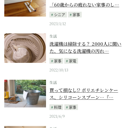
「60歳からの疲れない家事のし…
シニア
家事
2023/1/12
生活
洗濯機は掃除する？ 2000人に聞い
た、気になる洗濯機の汚れ…
家事
家電
2022/10/13
生活
買って損なし!? ポリエチレンケー
ス、シリコーンスプーン…『…
料理
家事
2021/6/9