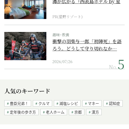
海が広がる『西表島ホテル by 星
野リゾート』
PR(星野リゾート)
趣味･教養
衝撃の羽柴与一郎「初陣死」を語
ろう。どうして守り切れなか…
2026/07/26
No.
人気のキーワード
豊臣兄弟！
クルマ
減塩レシピ
マネー
認知症
定年後の歩き方
老人ホーム
京都
漢方