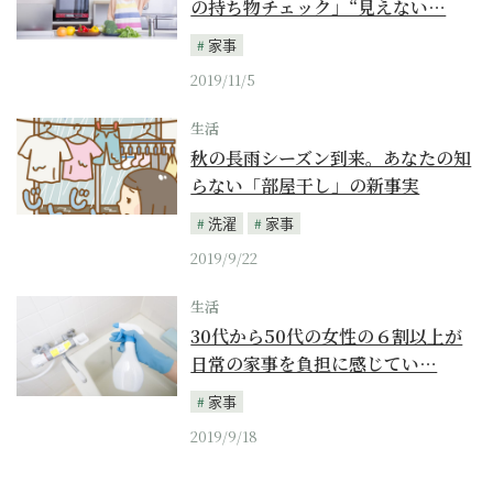
の持ち物チェック」“見えない…
家事
2019/11/5
生活
秋の長雨シーズン到来。あなたの知
らない「部屋干し」の新事実
洗濯
家事
2019/9/22
生活
30代から50代の女性の６割以上が
日常の家事を負担に感じてい…
家事
2019/9/18