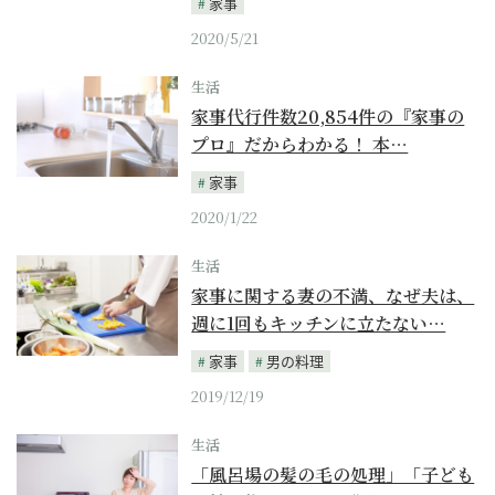
家事
2020/5/21
生活
家事代行件数20,854件の『家事の
プロ』だからわかる！ 本…
家事
2020/1/22
生活
家事に関する妻の不満、なぜ夫は、
週に1回もキッチンに立たない…
家事
男の料理
2019/12/19
生活
「風呂場の髪の毛の処理」「子ども