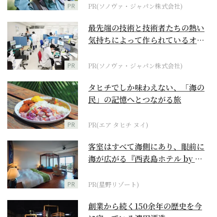
PR
PR(ソノヴァ・ジャパン株式会社)
最先端の技術と技術者たちの熱い
気持ちによって作られているオー
ダーメイド補聴器
PR
PR(ソノヴァ・ジャパン株式会社)
タヒチでしか味わえない、「海の
民」の記憶へとつながる旅
PR
PR(エア タヒチ ヌイ)
客室はすべて海側にあり、眼前に
海が広がる『西表島ホテル by 星
野リゾート』
PR
PR(星野リゾート)
創業から続く150余年の歴史を今