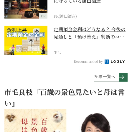
に守っている濵田酒造
PR
PR(濵田酒造)
定期預金金利はどうなる？ 今後の
見通しと「預け替え」判断のコツ
【お金の学校】
生活
Recommended by
記事一覧へ
市毛良枝『百歳の景色見たいと母は言
い』