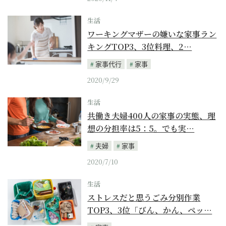
生活
ワーキングマザーの嫌いな家事ラン
キングTOP3、3位料理、2…
家事代行
家事
2020/9/29
生活
共働き夫婦400人の家事の実態、理
想の分担率は5：5。でも実…
夫婦
家事
2020/7/10
生活
ストレスだと思うごみ分別作業
TOP3、3位「びん、かん、ペッ…