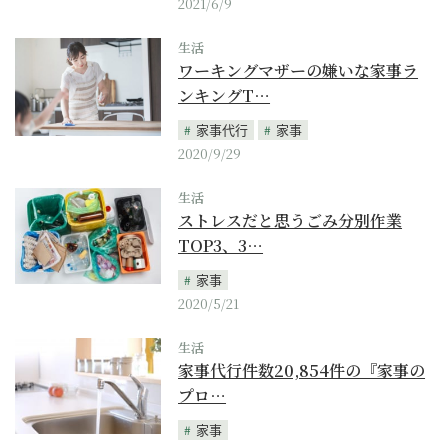
2021/6/9
生活
ワーキングマザーの嫌いな家事ラ
ンキングT…
家事代行
家事
2020/9/29
生活
ストレスだと思うごみ分別作業
TOP3、3…
家事
2020/5/21
生活
家事代行件数20,854件の『家事の
プロ…
家事