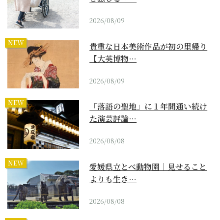
2026/08/09
NEW
貴重な日本美術作品が初の里帰り
【大英博物…
2026/08/09
NEW
「落語の聖地」に１年間通い続け
た演芸評論…
2026/08/08
NEW
愛媛県立とべ動物園｜見せること
よりも生き…
2026/08/08