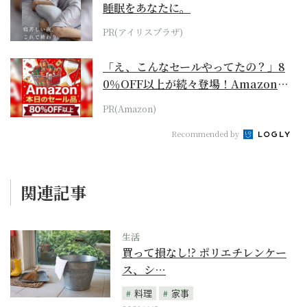
睡眠をあなたに。
PR(アイリスプラザ)
「え、こんなセールやってたの？」8
0％OFF以上が続々登場！Amazonの
本気が...
PR(Amazon)
Recommended by
関連記事
生活
買って損なし!? ポリエチレンケー
ス、シ…
料理
家事