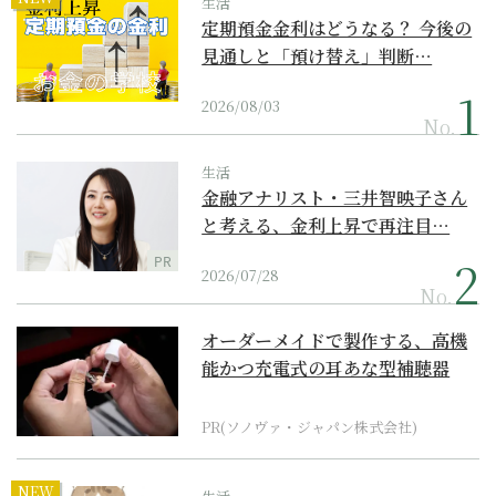
生活
定期預金金利はどうなる？ 今後の
見通しと「預け替え」判断…
2026/08/03
No.
生活
金融アナリスト・三井智映子さん
と考える、金利上昇で再注目…
PR
2026/07/28
No.
オーダーメイドで製作する、高機
能かつ充電式の耳あな型補聴器
PR(ソノヴァ・ジャパン株式会社)
NEW