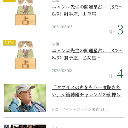
生活
ニャンコ先生の開運星占い（8/3～
8/9）射手座、山羊座…
2026/08/03
No.
NEW
生活
ニャンコ先生の開運星占い（8/3～
8/9）獅子座、乙女座…
2026/08/03
No.
「ヤブサメの声をもう一度聴きた
い」が補聴器チャレンジの後押し
に
PR(ソノヴァ・ジャパン株式会社)
生活