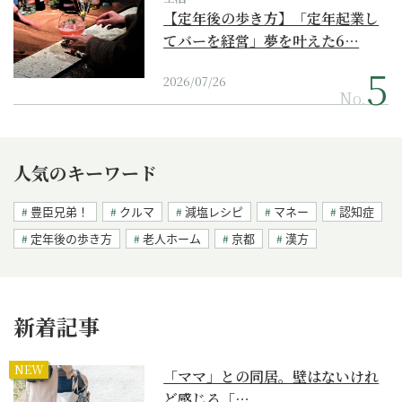
【定年後の歩き方】「定年起業し
てバーを経営」夢を叶えた6…
2026/07/26
No.
人気のキーワード
豊臣兄弟！
クルマ
減塩レシピ
マネー
認知症
定年後の歩き方
老人ホーム
京都
漢方
新着記事
NEW
「ママ」との同居。壁はないけれ
ど感じる「…