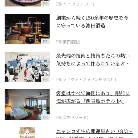
PR
PR(エア タヒチ ヌイ)
創業から続く150余年の歴史を今
に守っている濵田酒造
PR
PR(濵田酒造)
最先端の技術と技術者たちの熱い
気持ちによって作られているオー
ダーメイド補聴器
PR
PR(ソノヴァ・ジャパン株式会社)
客室はすべて海側にあり、眼前に
海が広がる『西表島ホテル by 星
野リゾート』
PR
PR(星野リゾート)
ニャンコ先生の開運星占い（8/3～