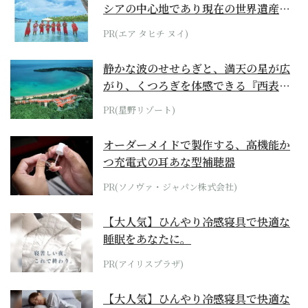
シアの中心地であり現在の世界遺産か
らみえてくる...
PR(エア タヒチ ヌイ)
静かな波のせせらぎと、満天の星が広
がり、くつろぎを体感できる『西表島
ホテル by...
PR(星野リゾート)
オーダーメイドで製作する、高機能か
つ充電式の耳あな型補聴器
PR(ソノヴァ・ジャパン株式会社)
【大人気】ひんやり冷感寝具で快適な
睡眠をあなたに。
PR(アイリスプラザ)
【大人気】ひんやり冷感寝具で快適な