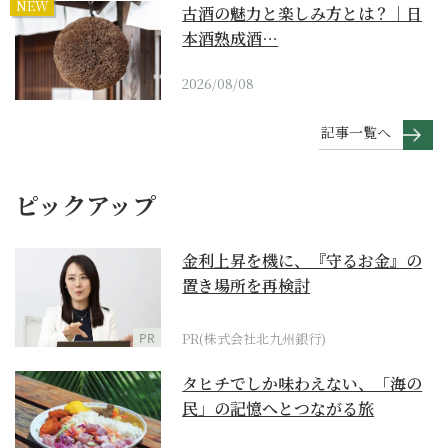
NEW
古酒の魅力と楽しみ方とは？｜日
本酒熟成酒…
2026/08/08
記事一覧へ
ピックアップ
金利上昇を機に、『守るお金』の
置き場所を再検討
PR
PR(株式会社北九州銀行)
タヒチでしか味わえない、「海の
民」の記憶へとつながる旅