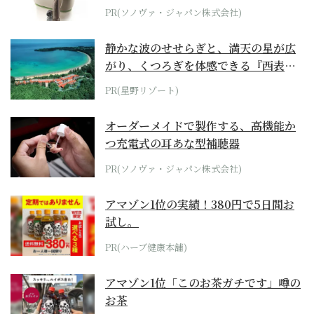
位モデル
PR(ソノヴァ・ジャパン株式会社)
静かな波のせせらぎと、満天の星が広
がり、くつろぎを体感できる『西表島
ホテル by...
PR(星野リゾート)
オーダーメイドで製作する、高機能か
つ充電式の耳あな型補聴器
PR(ソノヴァ・ジャパン株式会社)
アマゾン1位の実績！380円で5日間お
試し。
PR(ハーブ健康本舗)
アマゾン1位「このお茶ガチです」噂の
お茶