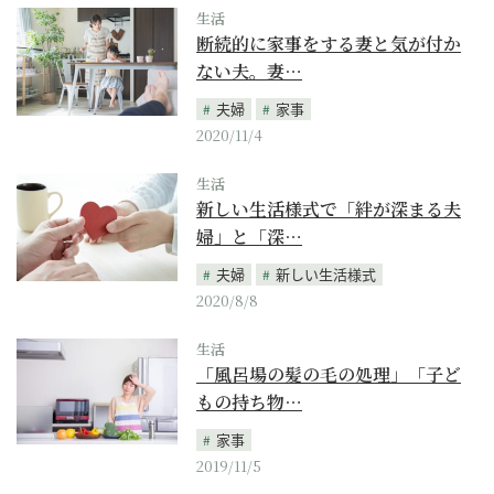
生活
断続的に家事をする妻と気が付か
ない夫。妻…
夫婦
家事
2020/11/4
生活
新しい生活様式で「絆が深まる夫
婦」と「深…
夫婦
新しい生活様式
2020/8/8
生活
「風呂場の髪の毛の処理」「子ど
もの持ち物…
家事
2019/11/5