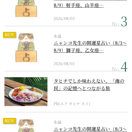
8/9）射手座、山羊座…
2026/08/03
No.
NEW
生活
ニャンコ先生の開運星占い（8/3～
8/9）獅子座、乙女座…
2026/08/03
No.
タヒチでしか味わえない、「海の
民」の記憶へとつながる旅
PR(エア タヒチ ヌイ)
NEW
生活
ニャンコ先生の開運星占い（8/3～