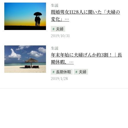
生活
既婚男女1128人に聞いた「夫婦の
変化」…
夫婦
2019/10/31
生活
年末年始に夫婦げんか約3割！｜長
期休暇、…
長期休暇
夫婦
2019/1/28