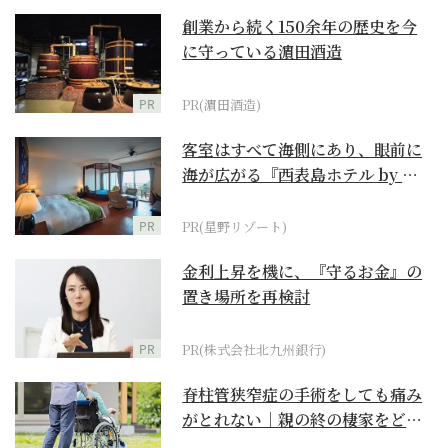
創業から続く150余年の歴史を今
に守っている濵田酒造
PR
PR(濵田酒造)
客室はすべて海側にあり、眼前に
海が広がる『西表島ホテル by 星
野リゾート』
PR
PR(星野リゾート)
金利上昇を機に、『守るお金』の
置き場所を再検討
PR
PR(株式会社北九州銀行)
脊柱管狭窄症の手術をしても痛み
がとれない｜親の終の棲家をどう
選ぶ？【２】