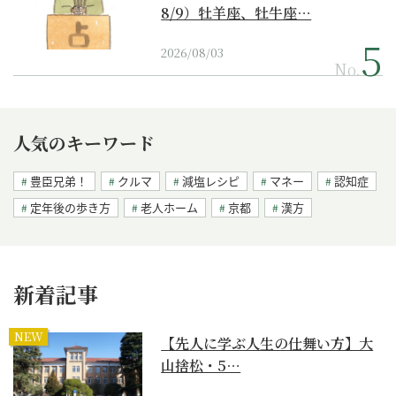
8/9）牡羊座、牡牛座…
2026/08/03
No.
人気のキーワード
豊臣兄弟！
クルマ
減塩レシピ
マネー
認知症
定年後の歩き方
老人ホーム
京都
漢方
新着記事
NEW
【先人に学ぶ人生の仕舞い方】大
山捨松・5…