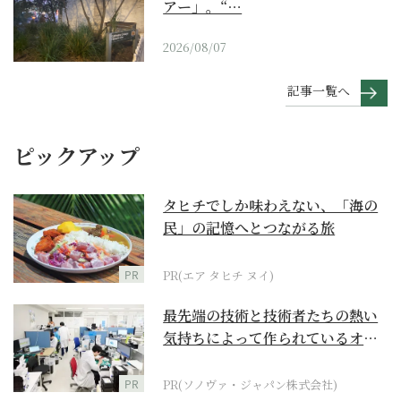
アー」。“…
2026/08/07
記事一覧へ
ピックアップ
タヒチでしか味わえない、「海の
民」の記憶へとつながる旅
PR
PR(エア タヒチ ヌイ)
最先端の技術と技術者たちの熱い
気持ちによって作られているオー
ダーメイド補聴器
PR
PR(ソノヴァ・ジャパン株式会社)