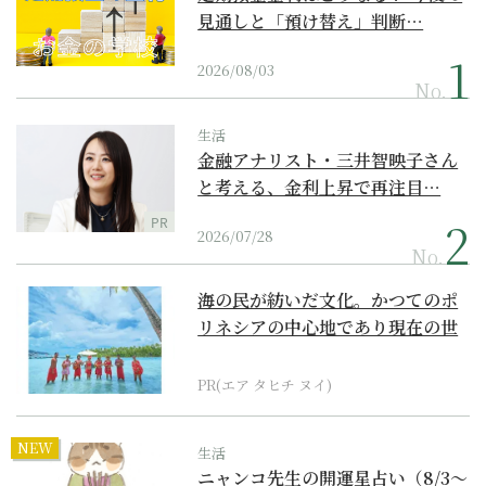
見通しと「預け替え」判断…
2026/08/03
No.
生活
金融アナリスト・三井智映子さん
と考える、金利上昇で再注目…
PR
2026/07/28
No.
海の民が紡いだ文化。かつてのポ
リネシアの中心地であり現在の世
界遺産からみえてくる...
PR(エア タヒチ ヌイ)
NEW
生活
ニャンコ先生の開運星占い（8/3～