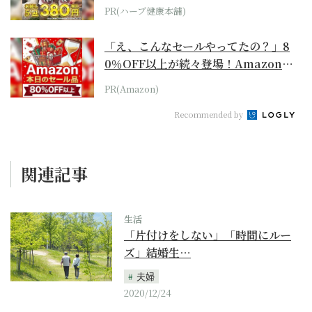
PR(ハーブ健康本舗)
「え、こんなセールやってたの？」8
0％OFF以上が続々登場！Amazonの
本気が...
PR(Amazon)
Recommended by
関連記事
生活
「片付けをしない」「時間にルー
ズ」結婚生…
夫婦
2020/12/24