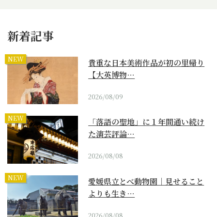
新着記事
NEW
貴重な日本美術作品が初の里帰り
【大英博物…
2026/08/09
NEW
「落語の聖地」に１年間通い続け
た演芸評論…
2026/08/08
NEW
愛媛県立とべ動物園｜見せること
よりも生き…
2026/08/08