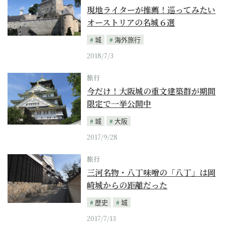
現地ライターが推薦！巡ってみたい
オーストリアの名城６選
城
海外旅行
2018/7/3
旅行
今だけ！大阪城の重文建築群が期間
限定で一挙公開中
城
大阪
2017/9/28
旅行
三河名物・八丁味噌の「八丁」は岡
崎城からの距離だった
歴史
城
2017/7/13