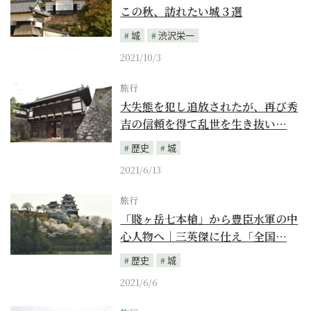
この秋、訪れたい城３選
城
渋沢栄一
2021/10/3
旅行
大失態を犯し追放されたが、再び秀
吉の信頼を得て乱世を生き抜い…
歴史
城
2021/6/13
旅行
「賤ヶ岳七本槍」から豊臣水軍の中
心人物へ｜三英傑に仕え「全国…
歴史
城
2021/6/6