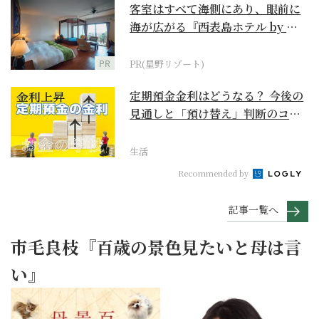
客室はすべて海側にあり、眼前に
海が広がる『西表島ホテル by 星
野リゾート』
PR
PR(星野リゾート)
定期預金金利はどうなる？ 今後の
見通しと「預け替え」判断のコツ
【お金の学校】
生活
Recommended by
記事一覧へ
市毛良枝『百歳の景色見たいと母は言
い』