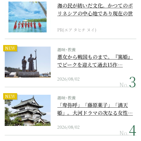
海の民が紡いだ文化。かつてのポ
リネシアの中心地であり現在の世
界遺産からみえてくる...
PR(エア タヒチ ヌイ)
NEW
趣味･教養
悪女から戦国ものまで。『篤姫』
でピークを迎えて過去15作…
2026/08/02
No.
NEW
趣味･教養
「卑弥呼」「藤原薬子」「満天
姫」。大河ドラマの次なる女性…
2026/08/02
No.