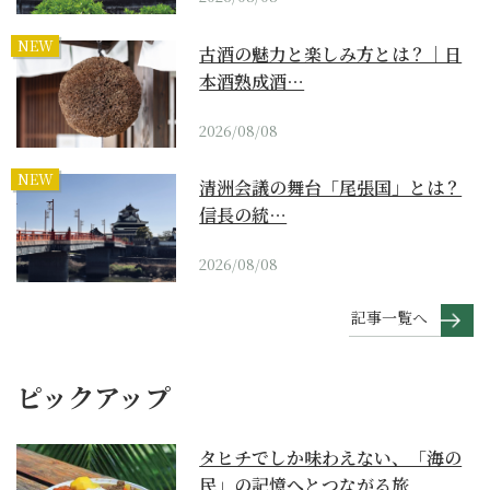
NEW
古酒の魅力と楽しみ方とは？｜日
本酒熟成酒…
2026/08/08
NEW
清洲会議の舞台「尾張国」とは？
信長の統…
2026/08/08
記事一覧へ
ピックアップ
タヒチでしか味わえない、「海の
民」の記憶へとつながる旅