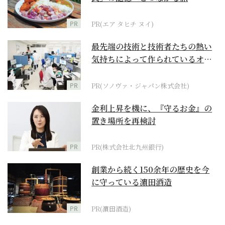
PR
PR(エア タヒチ ヌイ)
最先端の技術と技術者たちの熱い
気持ちによって作られているオー
ダーメイド補聴器
PR
PR(ソノヴァ・ジャパン株式会社)
金利上昇を機に、『守るお金』の
置き場所を再検討
PR
PR(株式会社北九州銀行)
創業から続く150余年の歴史を今
に守っている濵田酒造
PR
PR(濵田酒造)