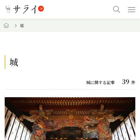
城
城
39
城に関する記事
件