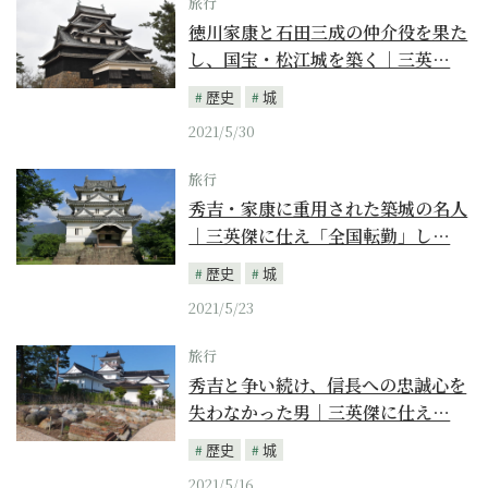
旅行
徳川家康と石田三成の仲介役を果た
し、国宝・松江城を築く｜三英…
歴史
城
2021/5/30
旅行
秀吉・家康に重用された築城の名人
｜三英傑に仕え「全国転勤」し…
歴史
城
2021/5/23
旅行
秀吉と争い続け、信長への忠誠心を
失わなかった男｜三英傑に仕え…
歴史
城
2021/5/16