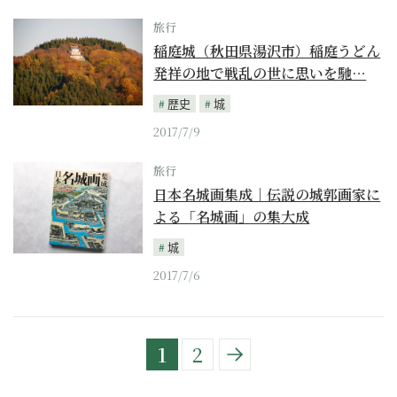
旅行
稲庭城（秋田県湯沢市）稲庭うどん
発祥の地で戦乱の世に思いを馳…
歴史
城
2017/7/9
旅行
日本名城画集成｜伝説の城郭画家に
よる「名城画」の集大成
城
2017/7/6
1
2