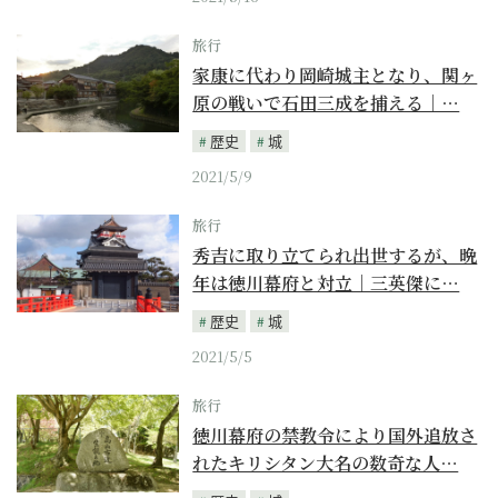
旅行
家康に代わり岡崎城主となり、関ヶ
原の戦いで石田三成を捕える｜…
歴史
城
2021/5/9
旅行
秀吉に取り立てられ出世するが、晩
年は徳川幕府と対立｜三英傑に…
歴史
城
2021/5/5
旅行
徳川幕府の禁教令により国外追放さ
れたキリシタン大名の数奇な人…