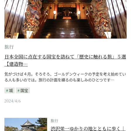
旅行
日本全国に点在する国宝を訪ねて「歴史に触れる旅」５選
【建造物…
気がづけば４月。そろそろ、ゴールデンウィークの予定を考え始めてい
る人も多いのでは。旅行の計画を練るのも楽しみのひとつです…
城
国宝
2024/4/6
旅行
渋沢栄一ゆかりの地とともに歩く｜