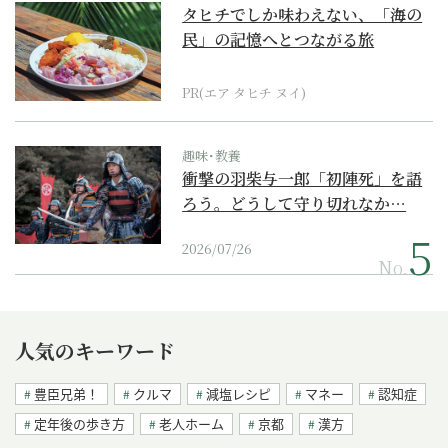
タヒチでしか味わえない、「海の
民」の記憶へとつながる旅
PR(エア タヒチ ヌイ)
趣味･教養
衝撃の羽柴与一郎「初陣死」を語
ろう。どうして守り切れなか…
2026/07/26
No.
人気のキーワード
豊臣兄弟！
クルマ
減塩レシピ
マネー
認知症
定年後の歩き方
老人ホーム
京都
漢方