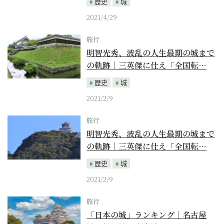
歴史
城
2021/4/29
旅行
明智光秀、波乱の人生最期の城まで
の軌跡｜三英傑に仕え「全国転…
歴史
城
2021/2/9
旅行
明智光秀、波乱の人生最期の城まで
の軌跡｜三英傑に仕え「全国転…
歴史
城
2021/2/9
旅行
「日本の城」ランキング｜名古屋