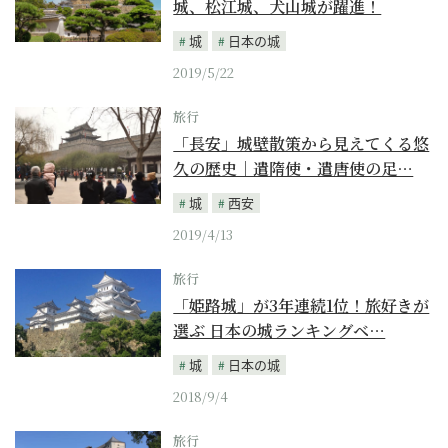
城、松江城、犬山城が躍進！
城
日本の城
2019/5/22
旅行
「長安」城壁散策から見えてくる悠
久の歴史｜遣隋使・遣唐使の足…
城
西安
2019/4/13
旅行
「姫路城」が3年連続1位！旅好きが
選ぶ 日本の城ランキングベ…
城
日本の城
2018/9/4
旅行