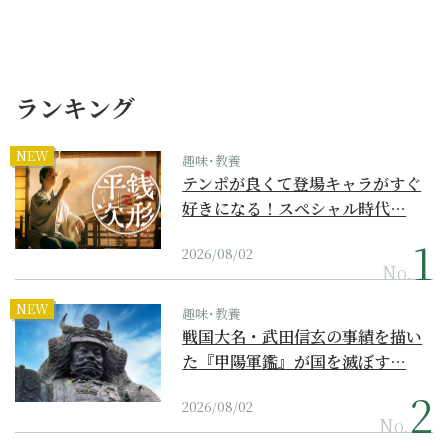
ランキング
NEW
趣味･教養
テンポが良くて登場キャラがすぐ
好きになる！スペシャル時代…
2026/08/02
No.
NEW
趣味･教養
戦国大名・武田信玄の事績を描い
た『甲陽軍鑑』が国を滅ぼす…
2026/08/02
No.