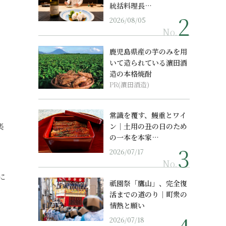
統括料理長…
2026/08/05
No.
鹿児島県産の芋のみを用
いて造られている濵田酒
造の本格焼酎
PR(濵田酒造)
常識を覆す、鰻重とワイ
楽
ン｜土用の丑の日のため
の一本を本家…
2026/07/17
No.
に
祇園祭「鷹山」、完全復
活までの道のり｜町衆の
情熱と願い
2026/07/18