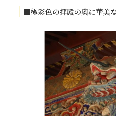
■極彩色の拝殿の奥に華美