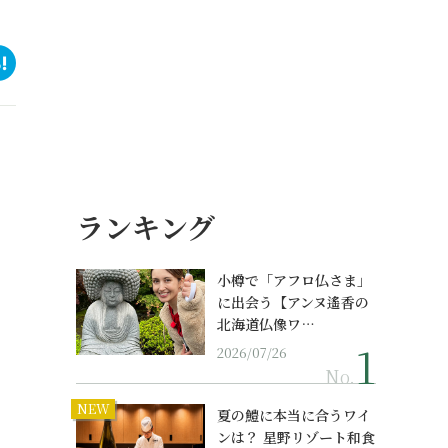
ランキング
小樽で「アフロ仏さま」
に出会う【アンヌ遙香の
北海道仏像ワ…
2026/07/26
No.
NEW
夏の鱧に本当に合うワイ
ンは？ 星野リゾート和食