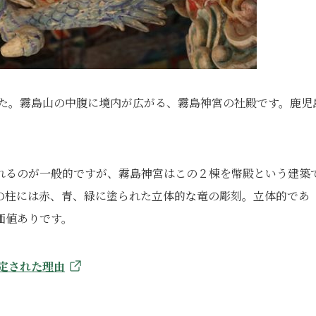
した。霧島山の中腹に境内が広がる、霧島神宮の社殿です。鹿児
れるのが一般的ですが、霧島神宮はこの２棟を幣殿という建築
の柱には赤、青、緑に塗られた立体的な竜の彫刻。立体的であ
価値ありです。
定された理由