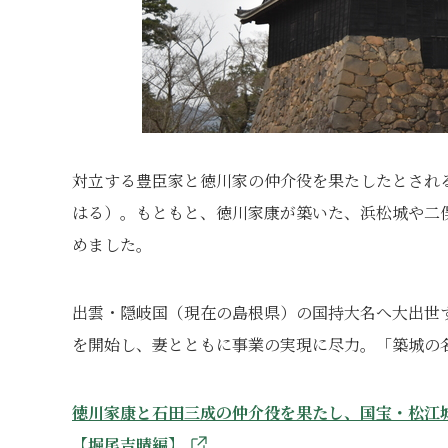
対立する豊臣家と徳川家の仲介役を果たしたとされ
はる）。もともと、徳川家康が築いた、浜松城や二
めました。
出雲・隠岐国（現在の島根県）の国持大名へ大出世す
を開始し、妻とともに事業の実現に尽力。「築城の
徳川家康と石田三成の仲介役を果たし、国宝・松江
【堀尾吉晴編】