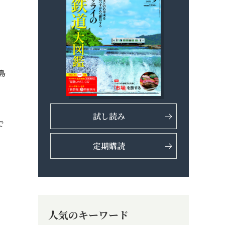
島
試し読み
で
定期購読
人気のキーワード