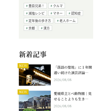
豊臣兄弟！
クルマ
減塩レシピ
マネー
認知症
定年後の歩き方
老人ホーム
京都
漢方
新着記事
NEW
「落語の聖地」に１年間
通い続けた演芸評論…
2026/08/08
NEW
愛媛県立とべ動物園｜見
せることよりも生き…
2026/08/08