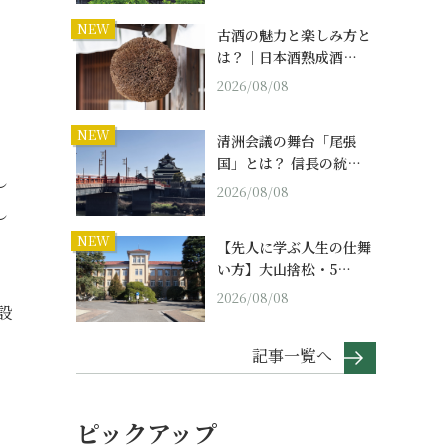
NEW
古酒の魅力と楽しみ方と
は？｜日本酒熟成酒…
2026/08/08
NEW
清洲会議の舞台「尾張
国」とは？ 信長の統…
し
2026/08/08
し
NEW
【先人に学ぶ人生の仕舞
い方】大山捨松・5…
2026/08/08
設
記事一覧へ
ピックアップ