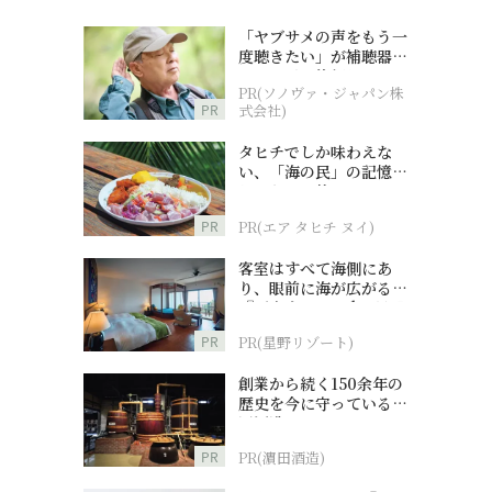
「ヤブサメの声をもう一
度聴きたい」が補聴器チ
ャレンジの後押しに
PR(ソノヴァ・ジャパン株
PR
式会社)
タヒチでしか味わえな
い、「海の民」の記憶へ
とつながる旅
PR
PR(エア タヒチ ヌイ)
客室はすべて海側にあ
り、眼前に海が広がる
『西表島ホテル by 星野
リゾート』
PR
PR(星野リゾート)
創業から続く150余年の
歴史を今に守っている濵
）
田酒造
PR
PR(濵田酒造)