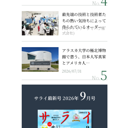
No.
）
最先端の技術と技術者た
ちの熱い気持ちによって
作られているオーダーメ
PR(ソノヴァ・ジャパン株
イド補聴器
式会社)
アラスカ大学の極北博物
館で思う、日本人写真家
とアメリカ人…
2026/07/31
No.
9
サライ最新号
2026年
月号