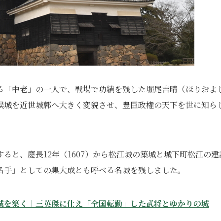
る「中老」の一人で、戦場で功績を残した堀尾吉晴（ほりおよ
俣城を近世城郭へ大きく変貌させ、豊臣政権の天下を世に知ら
ると、慶長12年（1607）から松江城の築城と城下町松江の建
名手」としての集大成とも呼べる名城を残しました。
城を築く｜三英傑に仕え「全国転勤」した武将とゆかりの城