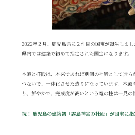
2022年２月、鹿児島県に２件目の国宝が誕生しま
県内では建築で初めて指定された国宝になります。
本殿と拝殿は、本来であれば別個の社殿として造ら
つないで、一体化させた造りになっています。本殿
り、鮮やかで、完成度が高いという竜の柱は一見の
祝！ 鹿児島の建築初「霧島神宮の社殿」が国宝に指