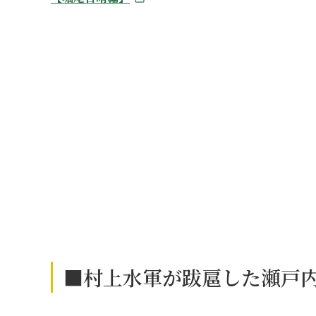
■村上水軍が跋扈した瀬戸