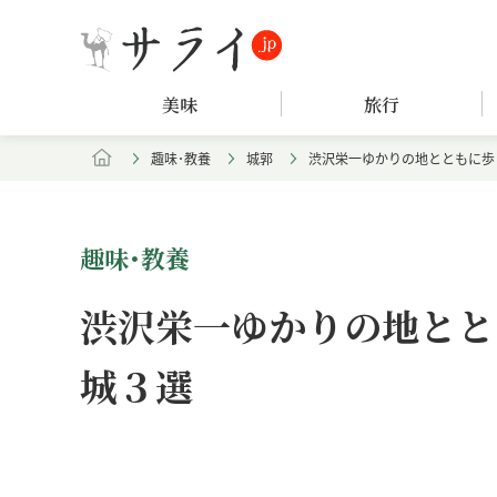
美味
旅行
趣味･教養
城郭
渋沢栄一ゆかりの地とともに歩
趣味･教養
渋沢栄一ゆかりの地とと
城３選
Loaded
:
/
Unmute
7.94%