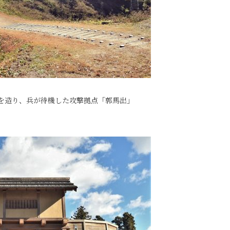
を造り、兵が待機した攻撃拠点「郭馬出」