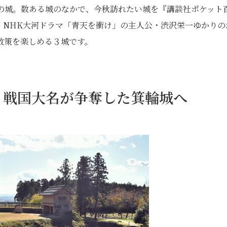
の城。数ある城のなかで、今秋訪れたい城を『講談社ポケット
選。NHK大河ドラマ「青天を衝け」の主人公・渋沢栄一ゆかりの
散策を楽しめる３城です。
、戦国大名が争奪した箕輪城へ