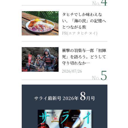
No.
タヒチでしか味わえな
い、「海の民」の記憶へ
とつながる旅
PR(エア タヒチ ヌイ)
衝撃の羽柴与一郎「初陣
死」を語ろう。どうして
守り切れなか…
2026/07/26
No.
8
サライ最新号
2026年
月号