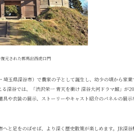
で復元された郭馬出西虎口門
（現・埼玉県深谷市）で農家の子として誕生し、幼少の頃から家業
る深谷では、「渋沢栄一 青天を衝け 深谷大河ドラマ館」が20
小道具や衣装の展示、ストーリーやキャスト紹介のパネルの展示
市へと足をのばせば、より深く歴史散策が楽しめます。JR深谷