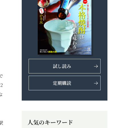
試し読み
で
定期購読
2
な
人気のキーワード
駅