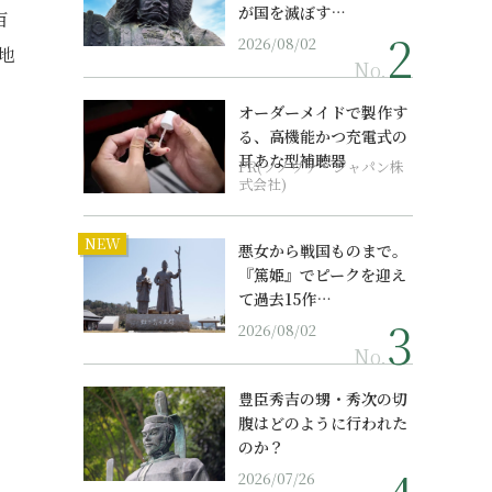
が国を滅ぼす…
百
2026/08/02
地
No.
オーダーメイドで製作す
る、高機能かつ充電式の
耳あな型補聴器
PR(ソノヴァ・ジャパン株
式会社)
NEW
悪女から戦国ものまで。
『篤姫』でピークを迎え
て過去15作…
2026/08/02
No.
豊臣秀吉の甥・秀次の切
腹はどのように行われた
のか？
2026/07/26