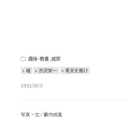
趣味･教養
城郭
城
渋沢栄一
青天を衝け
2021/10/3
写真・文／藪内成基