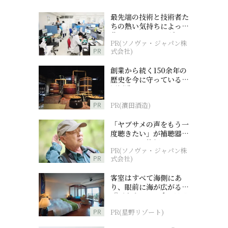
最先端の技術と技術者た
ちの熱い気持ちによって
作られているオーダーメ
PR(ソノヴァ・ジャパン株
イド補聴器
PR
式会社)
創業から続く150余年の
歴史を今に守っている濵
田酒造
PR
PR(濵田酒造)
「ヤブサメの声をもう一
度聴きたい」が補聴器チ
ャレンジの後押しに
PR(ソノヴァ・ジャパン株
PR
式会社)
客室はすべて海側にあ
り、眼前に海が広がる
『西表島ホテル by 星野
リゾート』
PR
PR(星野リゾート)