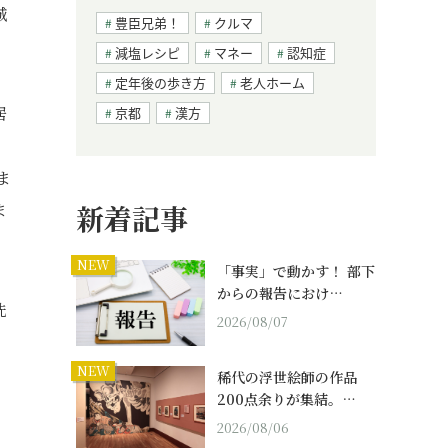
城
豊臣兄弟！
クルマ
減塩レシピ
マネー
認知症
定年後の歩き方
老人ホーム
居
京都
漢方
。
ま
ま
新着記事
NEW
「事実」で動かす！ 部下
からの報告におけ…
洗
2026/08/07
NEW
稀代の浮世絵師の作品
200点余りが集結。…
2026/08/06