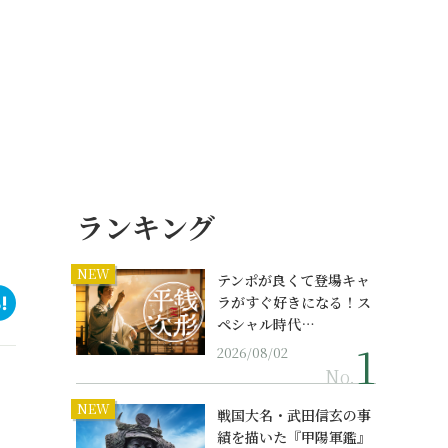
ランキング
NEW
テンポが良くて登場キャ
ラがすぐ好きになる！ス
ペシャル時代…
2026/08/02
No.
NEW
戦国大名・武田信玄の事
績を描いた『甲陽軍鑑』