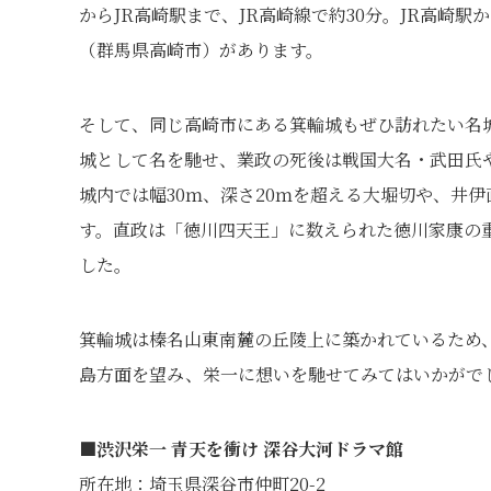
からJR高崎駅まで、JR高崎線で約30分。JR高崎
（群馬県高崎市）があります。
そして、同じ高崎市にある箕輪城もぜひ訪れたい名
城として名を馳せ、業政の死後は戦国大名・武田氏
城内では幅30ｍ、深さ20ｍを超える大堀切や、井
す。直政は「徳川四天王」に数えられた徳川家康の
した。
箕輪城は榛名山東南麓の丘陵上に築かれているため
島方面を望み、栄一に想いを馳せてみてはいかがで
■渋沢栄一 青天を衝け 深谷大河ドラマ館
所在地：埼玉県深谷市仲町20-2