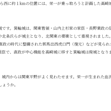
駅から西に約１kmの位置には、栄一が乗っ取ろうと計画した高崎
城です。箕輪城は、関東管領・山内上杉家の家臣・長野業政の
や北条氏らが城主となり、北関東の要衝として重視されました
伊直政の時代に整備された郭馬出西虎口門（復元）などが見られ
重臣で、直政が中心機能を高崎城に移すと箕輪城は廃城となり
、城内からは関東平野がよく見わたせます。栄一が生まれた血
しょうか。