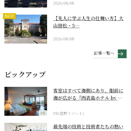
2026/08/08
NEW
【先人に学ぶ人生の仕舞い方】大
山捨松・5…
2026/08/08
記事一覧へ
ピックアップ
客室はすべて海側にあり、眼前に
海が広がる『西表島ホテル by 星
野リゾート』
PR
PR(星野リゾート)
最先端の技術と技術者たちの熱い