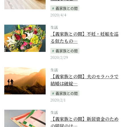
義家族との間
2020/4/4
生活
【義家族との間】不妊・妊娠を巡
る似たもの…
義家族との間
2020/2/29
生活
【義家族との間】夫のモラハラで
結婚は破綻…
義家族との間
2020/2/1
生活
【義家族との間】新居資金のため
の同居のは…