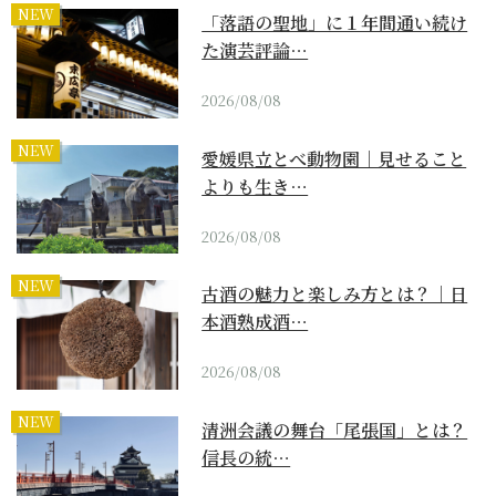
NEW
「落語の聖地」に１年間通い続け
た演芸評論…
2026/08/08
NEW
愛媛県立とべ動物園｜見せること
よりも生き…
2026/08/08
NEW
古酒の魅力と楽しみ方とは？｜日
本酒熟成酒…
2026/08/08
NEW
清洲会議の舞台「尾張国」とは？
信長の統…