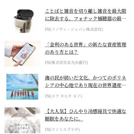
ことばと雑音を切り離し雑音を最大限
に除去する、フォナック補聴器の最上
位モデル
PR(ソノヴァ・ジャパン株式会社)
「金利のある世界」の新たな資産管理
のあり方とは？
PR(株式会社北九州銀行)
海の民が紡いだ文化。かつてのポリネ
シアの中心地であり現在の世界遺産か
らみえてくる...
PR(エア タヒチ ヌイ)
【大人気】ひんやり冷感寝具で快適な
睡眠をあなたに。
PR(アイリスプラザ)