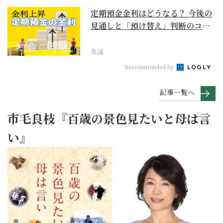
定期預金金利はどうなる？ 今後の
見通しと「預け替え」判断のコツ
【お金の学校】
生活
Recommended by
記事一覧へ
市毛良枝『百歳の景色見たいと母は言
い』