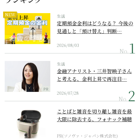
NEW
生活
定期預金金利はどうなる？ 今後の
見通しと「預け替え」判断…
2026/08/03
No.
生活
金融アナリスト・三井智映子さん
と考える、金利上昇で再注目…
PR
2026/07/28
No.
ことばと雑音を切り離し雑音を最
大限に除去する、フォナック補聴
器の最上位モデル
PR(ソノヴァ・ジャパン株式会社)