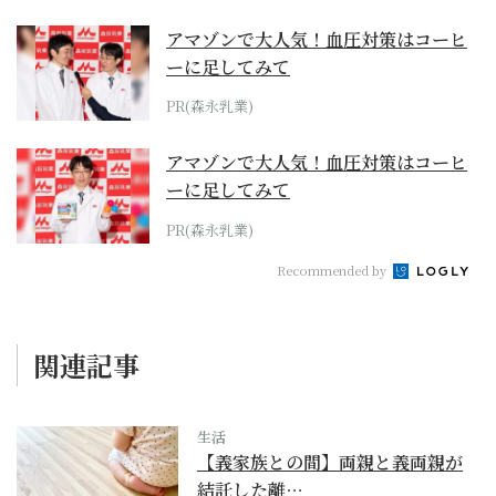
アマゾンで大人気！血圧対策はコーヒ
ーに足してみて
PR(森永乳業)
アマゾンで大人気！血圧対策はコーヒ
ーに足してみて
PR(森永乳業)
Recommended by
関連記事
生活
【義家族との間】両親と義両親が
結託した離…