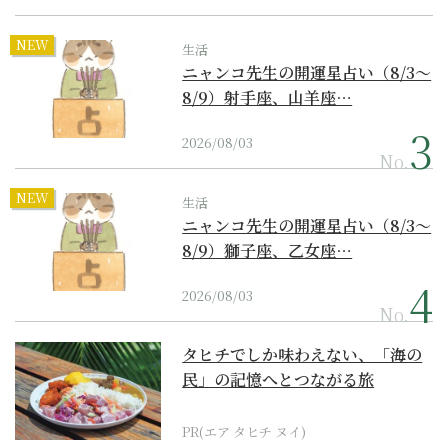
NEW
生活
ニャンコ先生の開運星占い（8/3～
8/9）射手座、山羊座…
2026/08/03
No.
NEW
生活
ニャンコ先生の開運星占い（8/3～
8/9）獅子座、乙女座…
2026/08/03
No.
タヒチでしか味わえない、「海の
民」の記憶へとつながる旅
PR(エア タヒチ ヌイ)