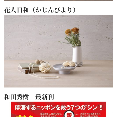
花人日和（かじんびより）
和田秀樹 最新刊