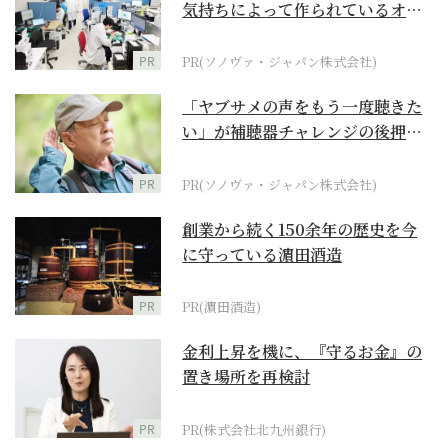
気持ちによって作られているオー
ダーメイド補聴器
PR
PR(ソノヴァ・ジャパン株式会社)
「ヤブサメの声をもう一度聴きた
い」が補聴器チャレンジの後押し
に
PR
PR(ソノヴァ・ジャパン株式会社)
創業から続く150余年の歴史を今
に守っている濵田酒造
PR
PR(濵田酒造)
金利上昇を機に、『守るお金』の
置き場所を再検討
PR
PR(株式会社北九州銀行)