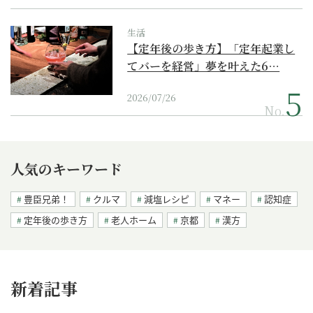
生活
【定年後の歩き方】「定年起業し
てバーを経営」夢を叶えた6…
2026/07/26
No.
人気のキーワード
豊臣兄弟！
クルマ
減塩レシピ
マネー
認知症
定年後の歩き方
老人ホーム
京都
漢方
新着記事