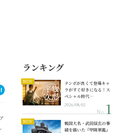
ランキング
NEW
テンポが良くて登場キャ
ラがすぐ好きになる！ス
ペシャル時代…
2026/08/02
No.
ア
NEW
戦国大名・武田信玄の事
し
績を描いた『甲陽軍鑑』