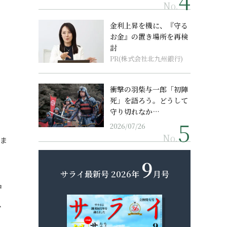
No.
金利上昇を機に、『守る
お金』の置き場所を再検
討
PR(株式会社北九州銀行)
衝撃の羽柴与一郎「初陣
死」を語ろう。どうして
守り切れなか…
2026/07/26
No.
いま
9
サライ最新号
2026年
月号
中
、