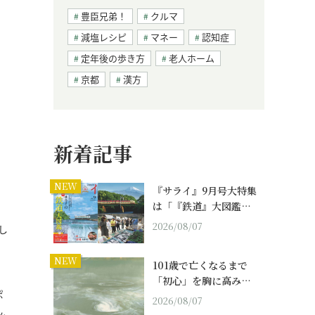
豊臣兄弟！
クルマ
減塩レシピ
マネー
認知症
定年後の歩き方
老人ホーム
京都
漢方
新着記事
NEW
『サライ』9月号大特集
は「『鉄道』大図鑑…
2026/08/07
し
NEW
101歳で亡くなるまで
「初心」を胸に高み…
ポ
2026/08/07