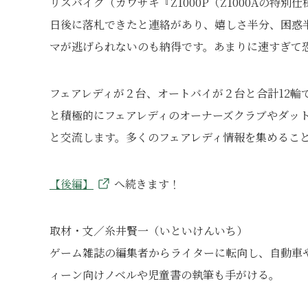
リスバイク（カワサキ『Z1000P（Z1000Aの
日後に落札できたと連絡があり、嬉しさ半分、困惑半
マが逃げられないのも納得です。あまりに速すぎて
フェアレディが２台、オートバイが２台と合計12輪
と積極的にフェアレディのオーナーズクラブやダッ
と交流します。多くのフェアレディ情報を集めるこ
【後編】
へ続きます！
取材・文／糸井賢一（いといけんいち）
ゲーム雑誌の編集者からライターに転向し、自動車
ィーン向けノベルや児童書の執筆も手がける。