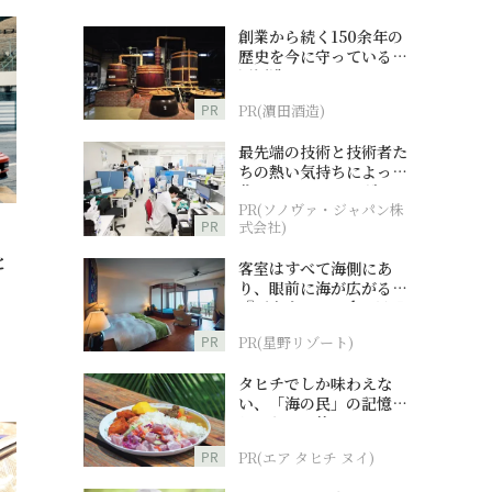
創業から続く150余年の
歴史を今に守っている濵
田酒造
PR
PR(濵田酒造)
最先端の技術と技術者た
ちの熱い気持ちによって
作られているオーダーメ
PR(ソノヴァ・ジャパン株
イド補聴器
PR
式会社)
と
客室はすべて海側にあ
り、眼前に海が広がる
『西表島ホテル by 星野
リゾート』
PR
PR(星野リゾート)
タヒチでしか味わえな
い、「海の民」の記憶へ
とつながる旅
PR
PR(エア タヒチ ヌイ)