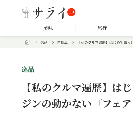
美味
旅行
逸品
自動車
【私のクルマ遍歴】はじめて購入し
逸品
【私のクルマ遍歴】はじ
ジンの動かない『フェアレ
Loaded
:
/
Unmute
9.62%