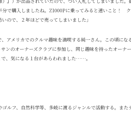
特別仕様）』）が出品されていたので、つい入札してしまいました。
分で購入しましたね。Z1000Pに乗ってみると速いこと！ 
恐いので、２年ほどで売ってしまいました」
で、アメリカでのクルマ趣味を満喫する純一さん。この頃にな
トサンのオーナーズクラブに参加し、同じ趣味を持ったオーナ
とで、気になる１台があらわれました……。
やゴルフ、自然科学等、多岐に渡るジャンルで活動する。また