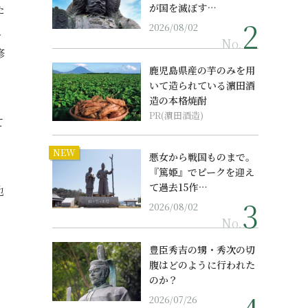
が国を滅ぼす…
た
2026/08/02
こ
No.
修
鹿児島県産の芋のみを用
いて造られている濵田酒
造の本格焼酎
PR(濵田酒造)
て
NEW
悪女から戦国ものまで。
『篤姫』でピークを迎え
て過去15作…
地
2026/08/02
No.
豊臣秀吉の甥・秀次の切
腹はどのように行われた
のか？
2026/07/26