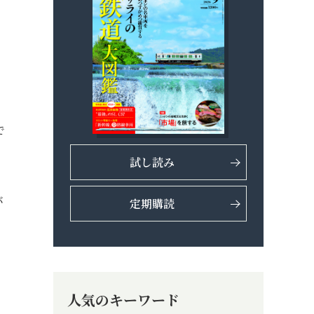
、
ィ
で
試し読み
バ
定期購読
人気のキーワード