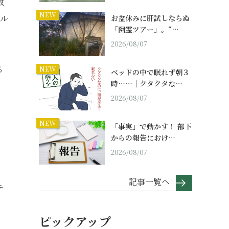
数
NEW
クル
お盆休みに肝試しならぬ
「幽霊ツアー」。“…
2026/08/07
る
NEW
ベッドの中で眠れず朝３
時……｜クタクタな…
ー
2026/08/07
NEW
「事実」で動かす！ 部下
からの報告におけ…
2026/08/07
記事一覧へ
テ
ピックアップ