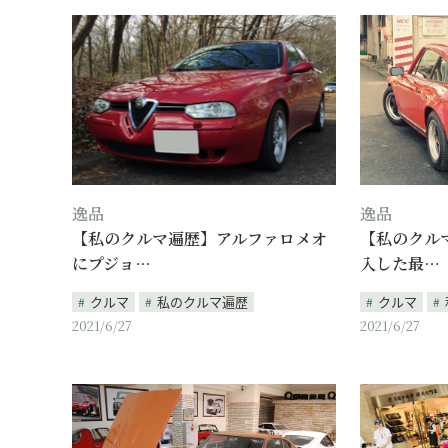
逸品
逸品
【私のクルマ遍歴】アルファロメオ
【私のクル
にプジョ…
入した最…
クルマ
私のクルマ遍歴
クルマ
2021/6/27
2021/6/27