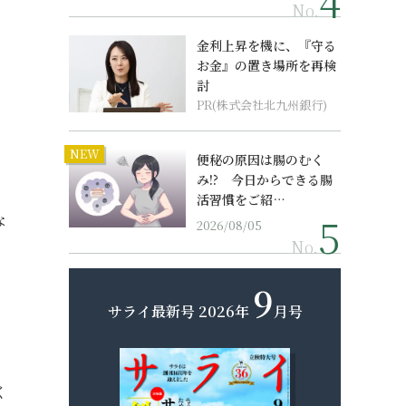
No.
金利上昇を機に、『守る
お金』の置き場所を再検
討
PR(株式会社北九州銀行)
NEW
便秘の原因は腸のむく
み!? 今日からできる腸
活習慣をご紹…
な
2026/08/05
No.
9
サライ最新号
2026年
月号
く