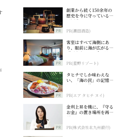
創業から続く150余年の
す
歴史を今に守っている濵
田酒造
PR
PR(濵田酒造)
客室はすべて海側にあ
り、眼前に海が広がる
『西表島ホテル by 星野
リゾート』
PR
PR(星野リゾート)
が
タヒチでしか味わえな
い、「海の民」の記憶へ
とつながる旅
PR
PR(エア タヒチ ヌイ)
金利上昇を機に、『守る
お金』の置き場所を再検
討
PR
PR(株式会社北九州銀行)