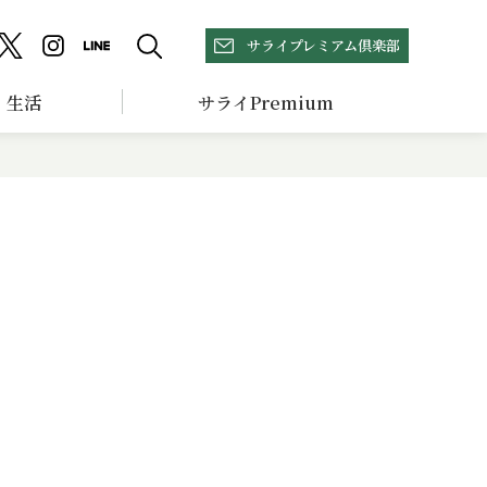
サライプレミアム倶楽部
生活
サライPremium
５