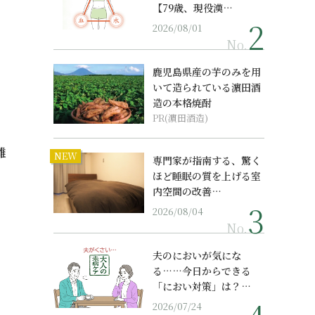
【79歳、現役漢…
2026/08/01
No.
鹿児島県産の芋のみを用
いて造られている濵田酒
造の本格焼酎
PR(濵田酒造)
難
NEW
専門家が指南する、驚く
ほど睡眠の質を上げる室
内空間の改善…
2026/08/04
No.
夫のにおいが気にな
る……今日からできる
「におい対策」は？…
2026/07/24