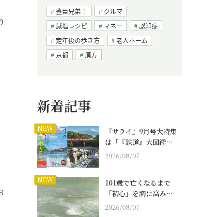
豊臣兄弟！
クルマ
り
減塩レシピ
マネー
認知症
定年後の歩き方
老人ホーム
京都
漢方
新着記事
NEW
『サライ』9月号大特集
は「『鉄道』大図鑑…
2026/08/07
NEW
101歳で亡くなるまで
お
「初心」を胸に高み…
2026/08/07