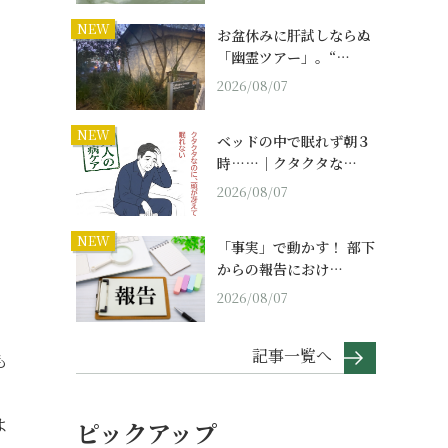
NEW
お盆休みに肝試しならぬ
「幽霊ツアー」。“…
2026/08/07
NEW
ベッドの中で眠れず朝３
時……｜クタクタな…
2026/08/07
NEW
「事実」で動かす！ 部下
からの報告におけ…
2026/08/07
記事一覧へ
も
よ
ピックアップ