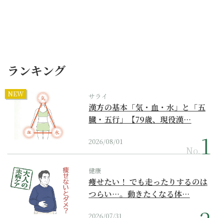
ランキング
NEW
サライ
漢方の基本「気・血・水」と「五
臓・五行」【79歳、現役漢…
2026/08/01
No.
健康
痩せたい！ でも走ったりするのは
つらい…。動きたくなる体…
2026/07/31