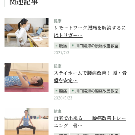
関連記事
健康
リモートワーク腰痛を解消するに
はトリガー…
腰痛
川口陽海の腰痛改善教室
2021/7/3
健康
ステイホームで腰痛改善！ 腰・骨
盤を安定…
腰痛
川口陽海の腰痛改善教室
2020/5/23
健康
自宅で出来る！ 腰痛改善トレー
ニング 骨…