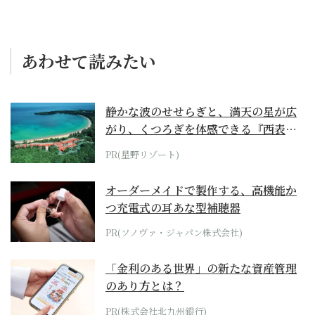
あわせて読みたい
静かな波のせせらぎと、満天の星が広
がり、くつろぎを体感できる『西表島
ホテル by...
PR(星野リゾート)
オーダーメイドで製作する、高機能か
つ充電式の耳あな型補聴器
PR(ソノヴァ・ジャパン株式会社)
「金利のある世界」の新たな資産管理
のあり方とは？
PR(株式会社北九州銀行)