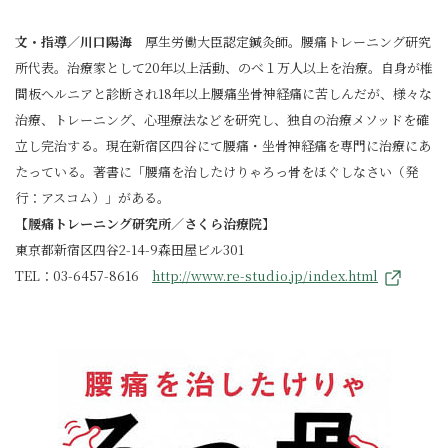
文・指導／川口陽海
厚生労働大臣認定鍼灸師。腰痛トレーニング研究
所代表。治療家として20年以上活動、のべ１万人以上を治療。自身が椎
間板へルニアと診断され18年以上腰痛坐骨神経痛に苦しんだが、様々な
治療、トレーニング、心理療法などを研究し、独自の治療メソッドを確
立し完治する。現在新宿区四谷にて腰痛・坐骨神経痛を専門に治療にあ
たっている。著書に「腰痛を治したけりゃろっ骨をほぐしなさい（発
行：アスコム）」がある。
【腰痛トレーニング研究所／さくら治療院】
東京都新宿区四谷2-14-9森田屋ビル301
TEL：03-6457-8616
http://www.re-studio.jp/index.html