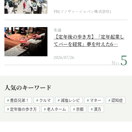
ダーメイド補聴器
PR(ソノヴァ・ジャパン株式会社)
生活
【定年後の歩き方】「定年起業し
てバーを経営」夢を叶えた6…
2026/07/26
No.
人気のキーワード
豊臣兄弟！
クルマ
減塩レシピ
マネー
認知症
定年後の歩き方
老人ホーム
京都
漢方