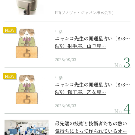
器の最上位モデル
PR(ソノヴァ・ジャパン株式会社)
NEW
生活
ニャンコ先生の開運星占い（8/3～
8/9）射手座、山羊座…
2026/08/03
No.
NEW
生活
ニャンコ先生の開運星占い（8/3～
8/9）獅子座、乙女座…
2026/08/03
No.
最先端の技術と技術者たちの熱い
気持ちによって作られているオー