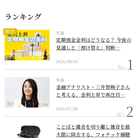
ランキング
NEW
生活
定期預金金利はどうなる？ 今後の
見通しと「預け替え」判断…
2026/08/03
No.
生活
金融アナリスト・三井智映子さん
と考える、金利上昇で再注目…
PR
2026/07/28
No.
ことばと雑音を切り離し雑音を最
大限に除去する、フォナック補聴