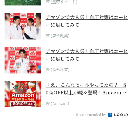
PR(星野リゾート)
アマゾンで大人気！血圧対策はコーヒ
ーに足してみて
PR(森永乳業)
アマゾンで大人気！血圧対策はコーヒ
ーに足してみて
PR(森永乳業)
「え、こんなセールやってたの？」8
0％OFF以上が続々登場！Amazonの
本気が...
PR(Amazon)
Recommended by