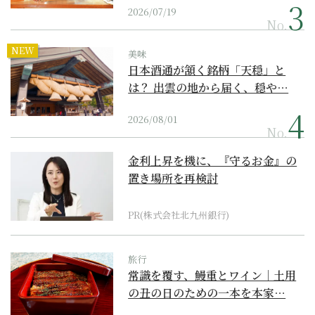
2026/07/19
No.
NEW
美味
日本酒通が頷く銘柄「天穏」と
は？ 出雲の地から届く、穏や…
2026/08/01
No.
金利上昇を機に、『守るお金』の
置き場所を再検討
PR(株式会社北九州銀行)
旅行
常識を覆す、鰻重とワイン｜土用
の丑の日のための一本を本家…