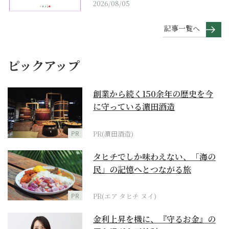
2026/08/05
記事一覧へ
ピックアップ
創業から続く150余年の歴史を今
に守っている濵田酒造
PR
PR(濵田酒造)
タヒチでしか味わえない、「海の
民」の記憶へとつながる旅
PR
PR(エア タヒチ ヌイ)
金利上昇を機に、『守るお金』の