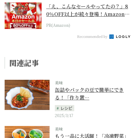
「え、こんなセールやってたの？」8
0％OFF以上が続々登場！Amazonの
本気が...
PR(Amazon)
Recommended by
関連記事
美味
缶詰やパックの豆で簡単にでき
る！「作り置…
レシピ
2025/3/17
美味
もう一品に大活躍！「冷凍野菜」