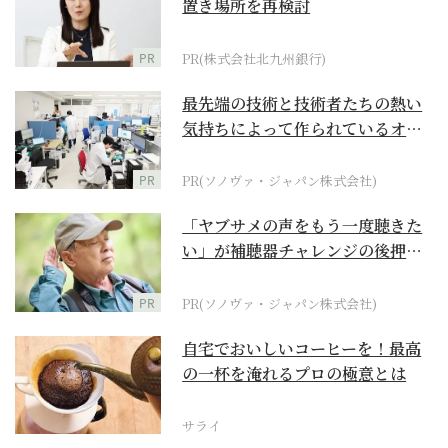
置き場所を再検討
PR
PR(株式会社北九州銀行)
最先端の技術と技術者たちの熱い
気持ちによって作られているオー
ダーメイド補聴器
PR
PR(ソノヴァ・ジャパン株式会社)
「ヤブサメの声をもう一度聴きた
い」が補聴器チャレンジの後押し
に
PR
PR(ソノヴァ・ジャパン株式会社)
自宅でおいしいコーヒーを！最高
の一杯を淹れるプロの極意とは
サライ