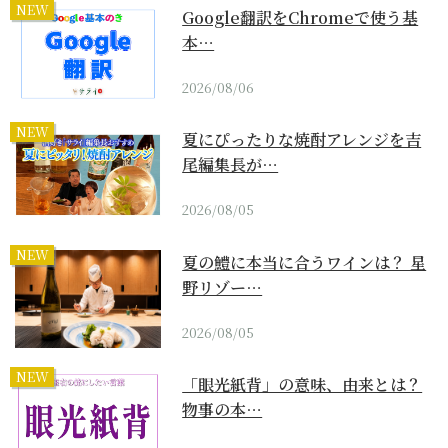
NEW
Google翻訳をChromeで使う基
本…
2026/08/06
NEW
夏にぴったりな焼酎アレンジを吉
尾編集長が…
2026/08/05
NEW
夏の鱧に本当に合うワインは？ 星
野リゾー…
2026/08/05
NEW
「眼光紙背」の意味、由来とは？
物事の本…