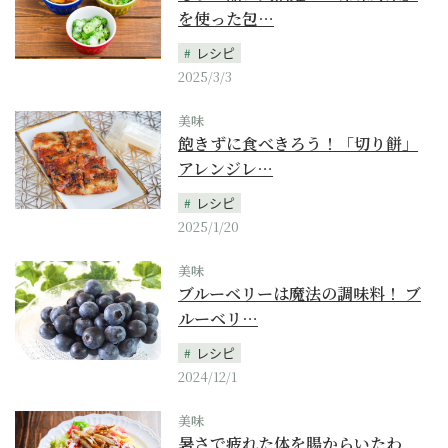
を使った包…
レシピ
2025/3/3
美味
飽きずに食べきろう！「切り餅」
アレンジレ…
レシピ
2025/1/20
美味
ブルーベリーは魔法の調味料！ ブ
ルーベリ…
レシピ
2024/12/1
美味
暑さで疲れた体を腸からいたわ