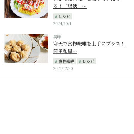
る！「腸活」…
レシピ
2024/10/1
美味
寒天で食物繊維を上手にプラス！
簡単和風…
食物繊維
レシピ
2021/12/20