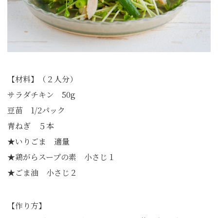
【材料】（２人分）
サラダチキン 50g
豆苗 1/2パック
青ねぎ ５本
★いりごま 適量
★鶏がらスープの素 小さじ１
★ごま油 小さじ２
【作り方】