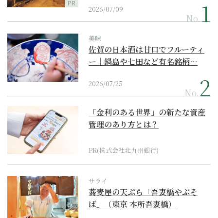
PR
2026/07/09
No.
美味
佐賀の日本酒は甘口でフルーティ
ー｜鍋島や七田など有名銘柄…
2026/07/25
No.
「金利のある世界」の新たな資産
管理のあり方とは？
PR(株式会社北九州銀行)
サライ
蕎麦屋の天ぷら「吾妻橋やぶそ
ば」（東京 本所吾妻橋）