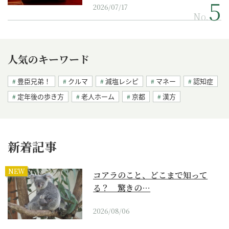
2026/07/17
No.
人気のキーワード
豊臣兄弟！
クルマ
減塩レシピ
マネー
認知症
定年後の歩き方
老人ホーム
京都
漢方
新着記事
NEW
コアラのこと、どこまで知って
る？ 驚きの…
2026/08/06