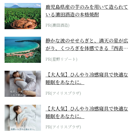
鹿児島県産の芋のみを用いて造られて
いる濵田酒造の本格焼酎
PR(濵田酒造)
静かな波のせせらぎと、満天の星が広
がり、くつろぎを体感できる『西表島
ホテル by...
PR(星野リゾート)
【大人気】ひんやり冷感寝具で快適な
睡眠をあなたに。
PR(アイリスプラザ)
【大人気】ひんやり冷感寝具で快適な
睡眠をあなたに。
PR(アイリスプラザ)