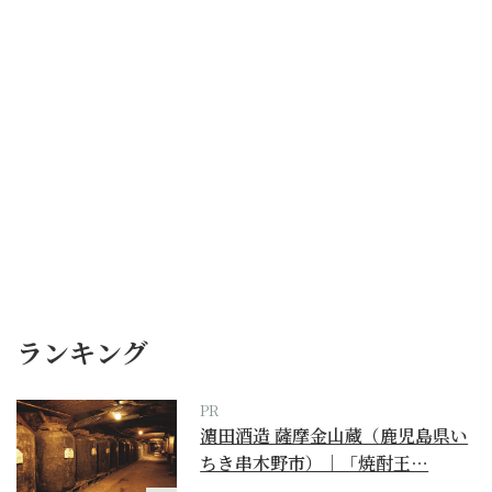
ランキング
PR
濵田酒造 薩摩金山蔵（鹿児島県い
ちき串木野市）｜「焼酎王…