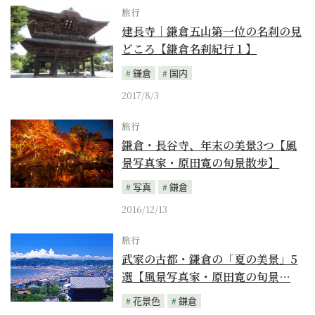
旅行
建長寺｜鎌倉五山第一位の名刹の見
どころ【鎌倉名刹紀行１】
鎌倉
国内
2017/8/3
旅行
鎌倉・長谷寺、年末の美景3つ【風
景写真家・原田寛の旬景散歩】
写真
鎌倉
2016/12/13
旅行
武家の古都・鎌倉の「夏の美景」5
選【風景写真家・原田寛の旬景…
花景色
鎌倉