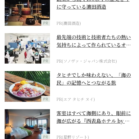
に守っている濵田酒造
PR
PR(濵田酒造)
最先端の技術と技術者たちの熱い
気持ちによって作られているオー
ダーメイド補聴器
PR
PR(ソノヴァ・ジャパン株式会社)
タヒチでしか味わえない、「海の
民」の記憶へとつながる旅
PR
PR(エア タヒチ ヌイ)
客室はすべて海側にあり、眼前に
海が広がる『西表島ホテル by 星
野リゾート』
PR
PR(星野リゾート)