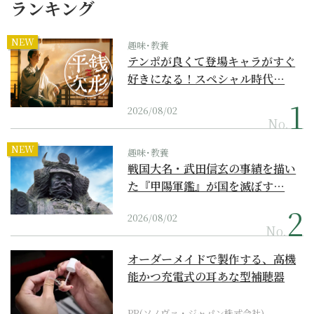
ランキング
NEW
趣味･教養
テンポが良くて登場キャラがすぐ
好きになる！スペシャル時代…
2026/08/02
No.
NEW
趣味･教養
戦国大名・武田信玄の事績を描い
た『甲陽軍鑑』が国を滅ぼす…
2026/08/02
No.
オーダーメイドで製作する、高機
能かつ充電式の耳あな型補聴器
PR(ソノヴァ・ジャパン株式会社)