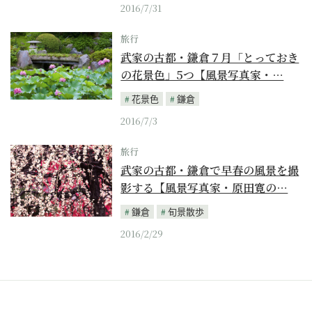
2016/7/31
旅行
武家の古都・鎌倉７月「とっておき
の花景色」5つ【風景写真家・…
花景色
鎌倉
2016/7/3
旅行
武家の古都・鎌倉で早春の風景を撮
影する【風景写真家・原田寛の…
鎌倉
旬景散歩
2016/2/29