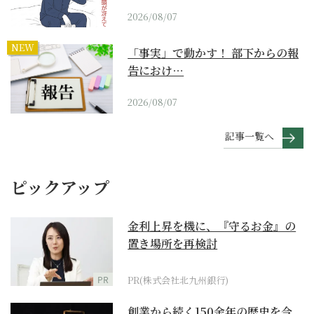
2026/08/07
NEW
「事実」で動かす！ 部下からの報
告におけ…
2026/08/07
記事一覧へ
ピックアップ
金利上昇を機に、『守るお金』の
置き場所を再検討
PR
PR(株式会社北九州銀行)
創業から続く150余年の歴史を今