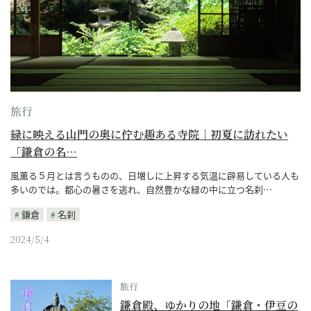
旅行
緑に映える山門の奥に佇む趣ある寺院｜初夏に訪れたい
「鎌倉の名…
風薫る５月とは言うものの、日増しに上昇する気温に辟易している人も
多いのでは。都心の暑さを逃れ、自然豊かな緑の中に立つ名刹…
鎌倉
名刹
2024/5/4
旅行
鎌倉殿、ゆかりの地「鎌倉・伊豆の