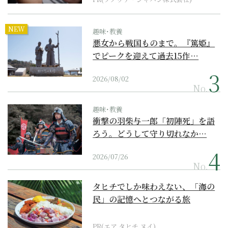
NEW
趣味･教養
悪女から戦国ものまで。『篤姫』
でピークを迎えて過去15作…
2026/08/02
No.
趣味･教養
衝撃の羽柴与一郎「初陣死」を語
ろう。どうして守り切れなか…
2026/07/26
No.
タヒチでしか味わえない、「海の
民」の記憶へとつながる旅
PR(エア タヒチ ヌイ)