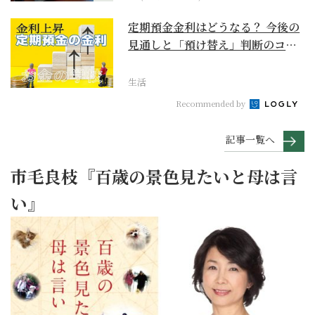
定期預金金利はどうなる？ 今後の
見通しと「預け替え」判断のコツ
【お金の学校】
生活
Recommended by
記事一覧へ
市毛良枝『百歳の景色見たいと母は言
い』