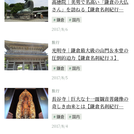
高徳院｜美男で名高い「鎌倉の大仏
さん」を訪ねる【鎌倉名刹紀行…
鎌倉
国内
2017/8/6
旅行
光明寺｜鎌倉最大級の山門＆本堂の
圧倒的迫力【鎌倉名刹紀行３】
鎌倉
国内
2017/8/5
旅行
長谷寺｜巨大な十一面観音菩薩像の
奇しき由来とは【鎌倉名刹紀行…
鎌倉
国内
2017/8/4