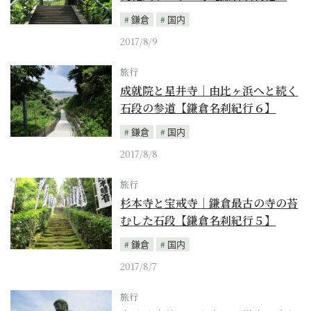
鎌倉
国内
2017/8/9
旅行
成就院と星井寺｜由比ヶ浜へと続く
石段の参道【鎌倉名刹紀行６】
鎌倉
国内
2017/8/8
旅行
杉本寺と宝戒寺｜鎌倉最古の寺の苔
むした石段【鎌倉名刹紀行５】
鎌倉
国内
2017/8/7
旅行