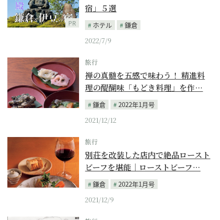
宿」５選
PR
ホテル
鎌倉
2022/7/9
旅行
禅の真髄を五感で味わう！ 精進料
理の醍醐味「もどき料理」を作…
鎌倉
2022年1月号
2021/12/12
旅行
別荘を改装した店内で絶品ロースト
ビーフを堪能｜ローストビーフ…
鎌倉
2022年1月号
2021/12/9