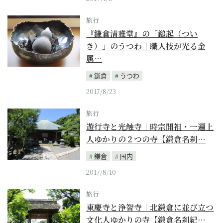
旅行
『鎌倉清雅堂』の「鎚起（つい
き）」のうつわ｜職人技が光る金
属…
鎌倉
うつわ
2017/8/23
旅行
遊行寺と光触寺｜時宗開祖・一遍上
人ゆかりの２つの寺【鎌倉名刹…
鎌倉
国内
2017/8/10
旅行
東慶寺と浄智寺｜北鎌倉に並び立つ
文化人ゆかりの寺【鎌倉名刹紀…