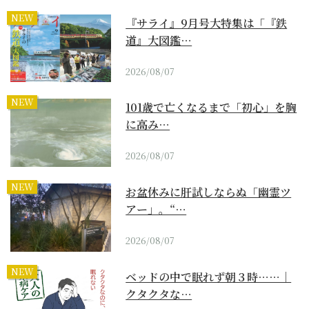
NEW
『サライ』9月号大特集は「『鉄
道』大図鑑…
2026/08/07
NEW
101歳で亡くなるまで「初心」を胸
に高み…
2026/08/07
NEW
お盆休みに肝試しならぬ「幽霊ツ
アー」。“…
2026/08/07
NEW
ベッドの中で眠れず朝３時……｜
クタクタな…