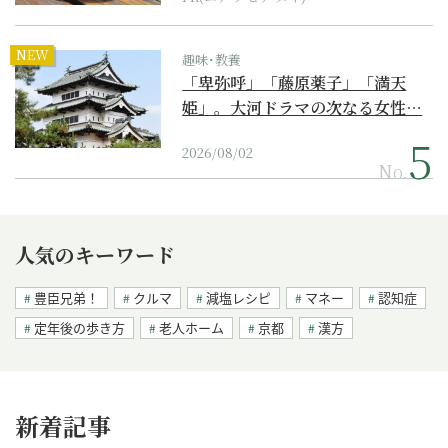
NEW
趣味･教養
「卑弥呼」「藤原薬子」「満天
姫」。大河ドラマの次なる女性…
2026/08/02
No.
人気のキーワード
豊臣兄弟！
クルマ
減塩レシピ
マネー
認知症
定年後の歩き方
老人ホーム
京都
漢方
新着記事