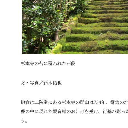
杉本寺の苔に覆われた石段
文・写真／鈴木拓也
鎌倉は二階堂にある杉本寺の開山は734年、鎌倉の
夢の中に現れた観音様のお告げを受け、行基が彫っ
う。