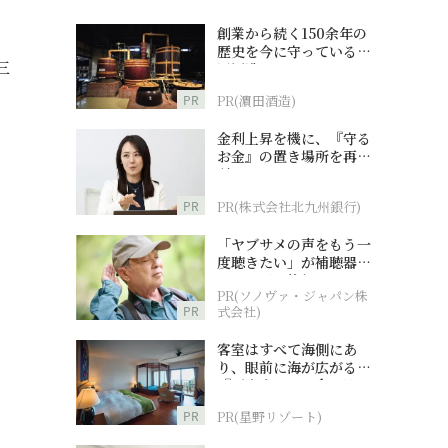
創業から続く150余年の
歴史を今に守っている濵
三
田酒造
PR
PR(濵田酒造)
金利上昇を機に、『守る
お金』の置き場所を再検
討
PR
PR(株式会社北九州銀行)
「ヤブサメの声をもう一
度聴きたい」が補聴器チ
ャレンジの後押しに
PR(ソノヴァ・ジャパン株
PR
式会社)
客室はすべて海側にあ
り、眼前に海が広がる
『西表島ホテル by 星野
リゾート』
PR
PR(星野リゾート)