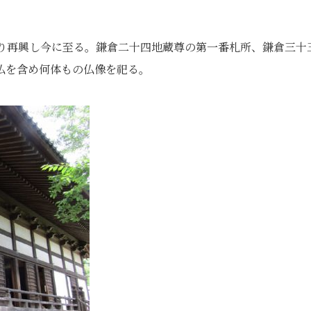
入り再興し今に至る。鎌倉二十四地蔵尊の第一番札所、鎌倉三十
仏を含め何体もの仏像を祀る。