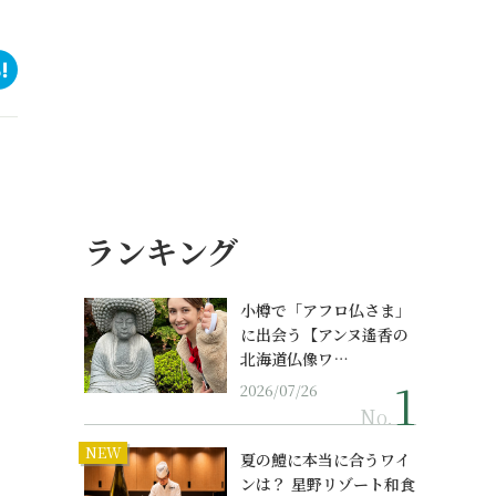
ランキング
小樽で「アフロ仏さま」
に出会う【アンヌ遙香の
北海道仏像ワ…
2026/07/26
No.
NEW
夏の鱧に本当に合うワイ
ンは？ 星野リゾート和食