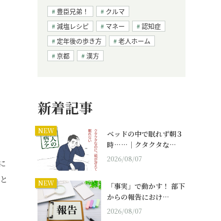
豊臣兄弟！
クルマ
減塩レシピ
マネー
認知症
定年後の歩き方
老人ホーム
京都
漢方
新着記事
NEW
ベッドの中で眠れず朝３
時……｜クタクタな…
2026/08/07
に
」と
NEW
「事実」で動かす！ 部下
からの報告におけ…
2026/08/07