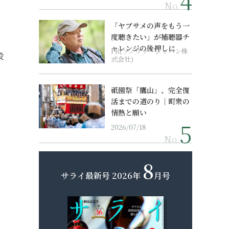
No.
「ヤブサメの声をもう一
度聴きたい」が補聴器チ
ャレンジの後押しに
PR(ソノヴァ・ジャパン株
段
式会社)
祇園祭「鷹山」、完全復
活までの道のり｜町衆の
情熱と願い
2026/07/18
No.
8
サライ最新号
2026年
月号