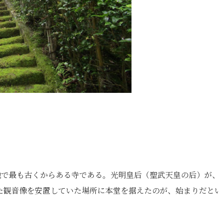
地で最も古くからある寺である。光明皇后（聖武天皇の后）が
た観音像を安置していた場所に本堂を据えたのが、始まりだと