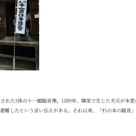
された3体の十一面観音像。1189年、隣家で生じた火災が本堂
に避難したという言い伝えがある。それ以来、「杉の本の観音