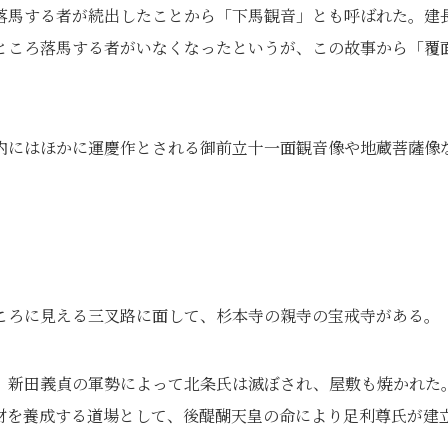
落馬する者が続出したことから「下馬観音」とも呼ばれた。建
ところ落馬する者がいなくなったというが、この故事から「覆
内にはほかに運慶作とされる御前立十一面観音像や地蔵菩薩像
ころに見える三叉路に面して、杉本寺の親寺の宝戒寺がある。
、新田義貞の軍勢によって北条氏は滅ぼされ、屋敷も焼かれた
材を養成する道場として、後醍醐天皇の命により足利尊氏が建