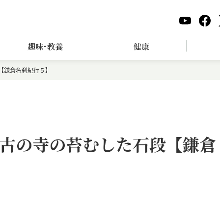
趣味･教養
健康
【鎌倉名刹紀行５】
古の寺の苔むした石段【鎌倉