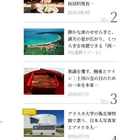
統括料理長…
2026/08/05
No.
静かな波のせせらぎと、
満天の星が広がり、くつ
ろぎを体感できる『西表
島ホテル by...
PR(星野リゾート)
常識を覆す、鰻重とワイ
ン｜土用の丑の日のため
の一本を本家…
2026/07/17
No.
、
NEW
アラスカ大学の極北博物
館で思う、日本人写真家
い
とアメリカ人…
2026/07/31