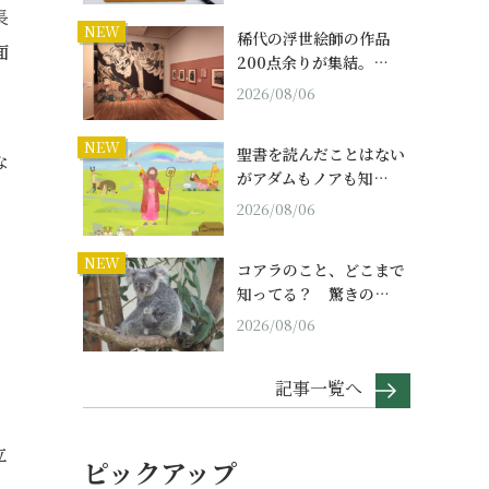
長
NEW
稀代の浮世絵師の作品
面
200点余りが集結。…
2026/08/06
NEW
聖書を読んだことはない
な
がアダムもノアも知…
2026/08/06
NEW
コアラのこと、どこまで
知ってる？ 驚きの…
2026/08/06
記事一覧へ
。
立
ピックアップ