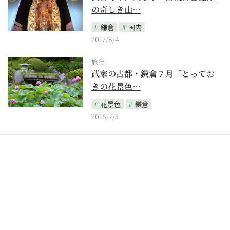
の奇しき由…
鎌倉
国内
2017/8/4
旅行
武家の古都・鎌倉７月「とってお
きの花景色…
花景色
鎌倉
2016/7/3