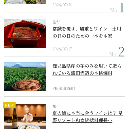
2026/07/26
No.
旅行
常識を覆す、鰻重とワイン｜土用
の丑の日のための一本を本家…
2026/07/17
No.
鹿児島県産の芋のみを用いて造ら
れている濵田酒造の本格焼酎
PR(濵田酒造)
NEW
旅行
夏の鱧に本当に合うワインは？ 星
野リゾート和食統括料理長…