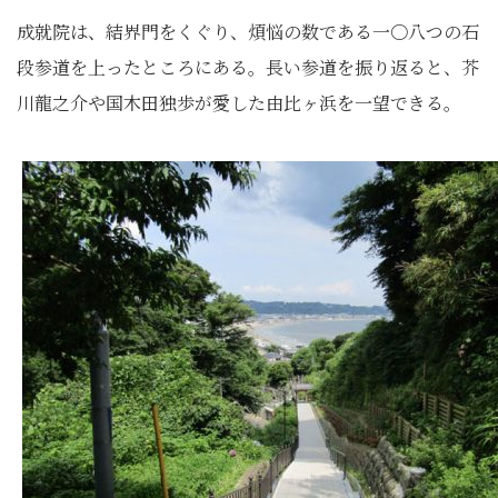
成就院は、結界門をくぐり、煩悩の数である一〇八つの石
段参道を上ったところにある。長い参道を振り返ると、芥
川龍之介や国木田独歩が愛した由比ヶ浜を一望できる。