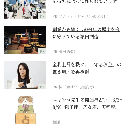
気持ちによって作られているオー
ダーメイド補聴器
PR
PR(ソノヴァ・ジャパン株式会社)
創業から続く150余年の歴史を今
に守っている濵田酒造
PR
PR(濵田酒造)
金利上昇を機に、『守るお金』の
置き場所を再検討
PR
PR(株式会社北九州銀行)
ニャンコ先生の開運星占い（8/3～
8/9）獅子座、乙女座、天秤座、蠍
座編
生活