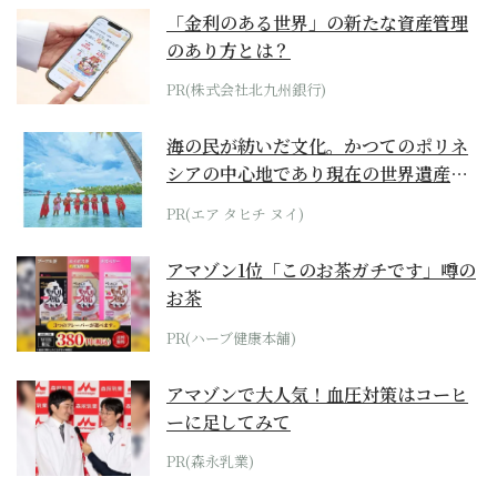
「金利のある世界」の新たな資産管理
のあり方とは？
PR(株式会社北九州銀行)
海の民が紡いだ文化。かつてのポリネ
シアの中心地であり現在の世界遺産か
らみえてくる...
PR(エア タヒチ ヌイ)
アマゾン1位「このお茶ガチです」噂の
お茶
PR(ハーブ健康本舗)
アマゾンで大人気！血圧対策はコーヒ
ーに足してみて
PR(森永乳業)