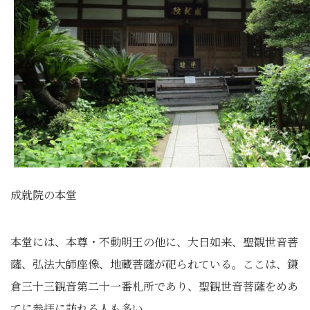
成就院の本堂
本堂には、本尊・不動明王の他に、大日如来、聖観世音菩
薩、弘法大師座像、地蔵菩薩が祀られている。ここは、鎌
倉三十三観音第二十一番札所であり、聖観世音菩薩をめあ
てに参拝に訪れる人も多い。