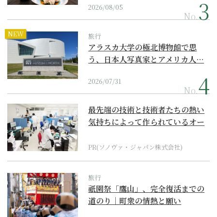
2026/08/05
No.
NEW
旅行
アラスカ大学の極北博物館で思
う、日本人写真家とアメリカ人…
2026/07/31
No.
最先端の技術と技術者たちの熱い
気持ちによって作られているオー
ダーメイド補聴器
PR(ソノヴァ・ジャパン株式会社)
旅行
祇園祭「鷹山」、完全復活までの
道のり｜町衆の情熱と願い