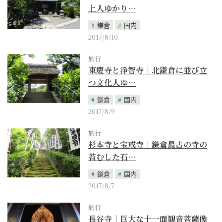
上人ゆかり…
鎌倉
国内
2017/8/10
旅行
東慶寺と浄智寺｜北鎌倉に並び立
つ文化人ゆ…
鎌倉
国内
2017/8/9
旅行
杉本寺と宝戒寺｜鎌倉最古の寺の
苔むした石…
鎌倉
国内
2017/8/7
旅行
長谷寺｜巨大な十一面観音菩薩像