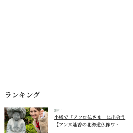
ランキング
旅行
小樽で「アフロ仏さま」に出会う
【アンヌ遙香の北海道仏像ワ…