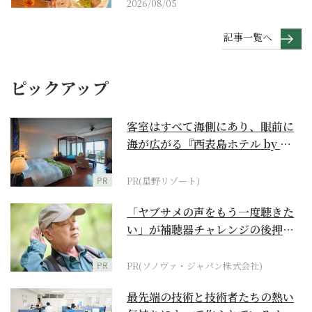
2026/08/05
記事一覧へ
ピックアップ
客室はすべて海側にあり、眼前に
海が広がる『西表島ホテル by 星
野リゾート』
PR
PR(星野リゾート)
「ヤブサメの声をもう一度聴きた
い」が補聴器チャレンジの後押し
に
PR
PR(ソノヴァ・ジャパン株式会社)
最先端の技術と技術者たちの熱い