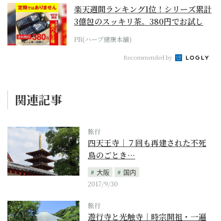
楽天週間ランキング1位！シリーズ累計
3億包のスッキリ茶。380円でお試し
PR(ハーブ健康本舗)
Recommended by
関連記事
旅行
四天王寺｜７回も再建された不死
鳥のごとき…
大阪
国内
2017/9/30
旅行
遊行寺と光触寺｜時宗開祖・一遍