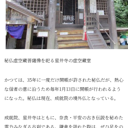
秘仏虚空蔵菩薩像を祀る星井寺の虚空蔵堂
かつては、35年に一度だけ開帳が許された秘仏だが、熱心
な信者の意に沿うため毎年1月13日に開帳が行われるよう
になった。秘仏は現在、成就院の境外仏となっている。
成就院、星井寺はともに、奈良・平安の古き伝説を秘めた
霊力みなぎる古刹である。鎌倉を訪れた際は、ぜひ足をの