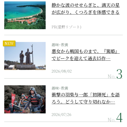
静かな波のせせらぎと、満天の星
が広がり、くつろぎを体感できる
『西表島ホテル by...
PR(星野リゾート)
NEW
趣味･教養
悪女から戦国ものまで。『篤姫』
でピークを迎えて過去15作…
2026/08/02
No.
趣味･教養
衝撃の羽柴与一郎「初陣死」を語
ろう。どうして守り切れなか…
2026/07/26
No.