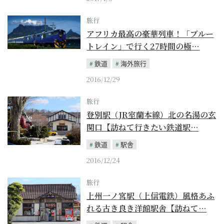
旅行
アフリカ最高の豪華列車！「ブルー
トレイン」で行く27時間の極…
鉄道
海外旅行
2016/12/29
旅行
登別駅（JR室蘭本線）北の名湯の玄
関口【訪ねて行きたい鉄道駅…
鉄道
駅舎
2016/12/24
旅行
上州一ノ宮駅（上信電鉄）風格あふ
れる古き良き洋館駅舎【訪ねて…