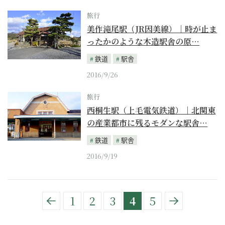
旅行
美作滝尾駅（JR因美線）｜時が止ま
ったかのような木造駅舎の原…
鉄道
駅舎
2016/9/26
旅行
西桐生駅（上毛電気鉄道）｜北関東
の産業都市に残るモダンな駅舎…
鉄道
駅舎
2016/9/19
1
2
3
4
5