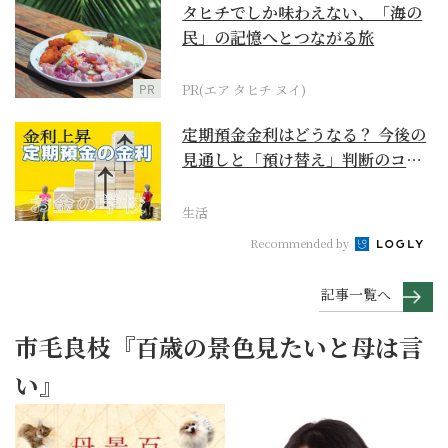
タヒチでしか味わえない、「海の
民」の記憶へとつながる旅
PR
PR(エア タヒチ ヌイ)
定期預金金利はどうなる？ 今後の
見通しと「預け替え」判断のコツ
【お金の学校】
生活
Recommended by
記事一覧へ
市毛良枝『百歳の景色見たいと母は言
い』