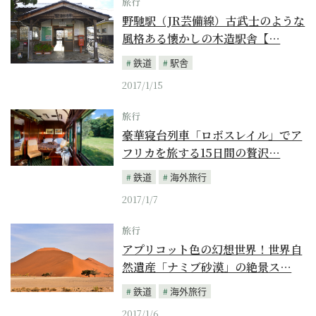
旅行
野馳駅（JR芸備線）古武士のような
風格ある懐かしの木造駅舎【…
鉄道
駅舎
2017/1/15
旅行
豪華寝台列車「ロボスレイル」でア
フリカを旅する15日間の贅沢…
鉄道
海外旅行
2017/1/7
旅行
アプリコット色の幻想世界！世界自
然遺産「ナミブ砂漠」の絶景ス…
鉄道
海外旅行
2017/1/6