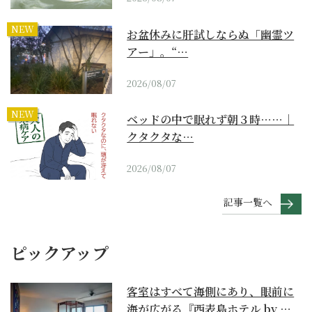
NEW
お盆休みに肝試しならぬ「幽霊ツ
アー」。“…
2026/08/07
NEW
ベッドの中で眠れず朝３時……｜
クタクタな…
2026/08/07
記事一覧へ
ピックアップ
客室はすべて海側にあり、眼前に
海が広がる『西表島ホテル by 星