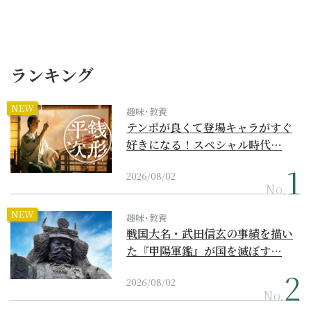
ランキング
NEW
趣味･教養
テンポが良くて登場キャラがすぐ
好きになる！スペシャル時代…
2026/08/02
No.
NEW
趣味･教養
戦国大名・武田信玄の事績を描い
た『甲陽軍鑑』が国を滅ぼす…
2026/08/02
No.