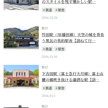
のスタイルを残す懐かしい駅…
鉄道
駅舎
2016/11/26
旅行
竹田駅（JR播但線）天空の城を背負
う黒瓦の美的駅舎【訪ねて行…
鉄道
駅舎
2016/11/16
旅行
下吉田駅（富士急行大月線）富士山
麓の風吹き抜ける瀟洒な駅【訪…
鉄道
駅舎
2016/11/1
旅行