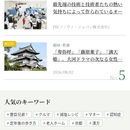
最先端の技術と技術者たちの熱い
気持ちによって作られているオー
ダーメイド補聴器
PR(ソノヴァ・ジャパン株式会社)
NEW
趣味･教養
「卑弥呼」「藤原薬子」「満天
姫」。大河ドラマの次なる女性…
2026/08/02
No.
人気のキーワード
豊臣兄弟！
クルマ
減塩レシピ
マネー
認知症
定年後の歩き方
老人ホーム
京都
漢方