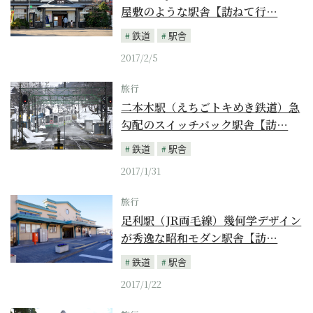
屋敷のような駅舎【訪ねて行…
鉄道
駅舎
2017/2/5
旅行
二本木駅（えちごトキめき鉄道）急
勾配のスイッチバック駅舎【訪…
鉄道
駅舎
2017/1/31
旅行
足利駅（JR両毛線）幾何学デザイン
が秀逸な昭和モダン駅舎【訪…
鉄道
駅舎
2017/1/22