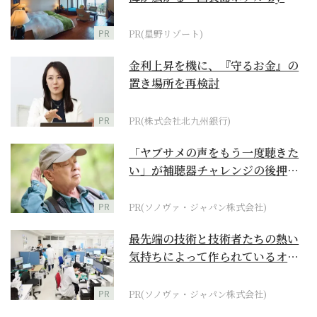
野リゾート』
PR
PR(星野リゾート)
金利上昇を機に、『守るお金』の
置き場所を再検討
PR
PR(株式会社北九州銀行)
「ヤブサメの声をもう一度聴きた
い」が補聴器チャレンジの後押し
に
PR
PR(ソノヴァ・ジャパン株式会社)
最先端の技術と技術者たちの熱い
気持ちによって作られているオー
ダーメイド補聴器
PR
PR(ソノヴァ・ジャパン株式会社)