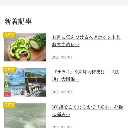
新着記事
NEW
８月に気をつけるべきポイントと
おすすめレ…
2026/08/08
NEW
『サライ』9月号大特集は「『鉄
道』大図鑑…
2026/08/07
NEW
101歳で亡くなるまで「初心」を胸
に高み…
2026/08/07