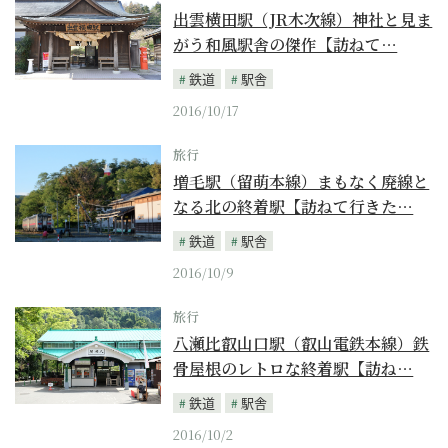
出雲横田駅（JR木次線）神社と見ま
がう和風駅舎の傑作【訪ねて…
鉄道
駅舎
2016/10/17
旅行
増毛駅（留萌本線）まもなく廃線と
なる北の終着駅【訪ねて行きた…
鉄道
駅舎
2016/10/9
旅行
八瀬比叡山口駅（叡山電鉄本線）鉄
骨屋根のレトロな終着駅【訪ね…
鉄道
駅舎
2016/10/2