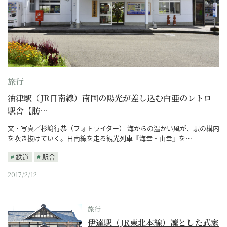
旅行
油津駅（JR日南線）南国の陽光が差し込む白亜のレトロ
駅舎【訪…
文・写真／杉﨑行恭（フォトライター） 海からの温かい風が、駅の構内
を吹き抜けていく。日南線を走る観光列車『海幸・山幸』を…
鉄道
駅舎
2017/2/12
旅行
伊達駅（JR東北本線）凜とした武家