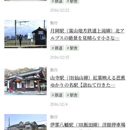
鉄道
駅舎
2016/12/22
旅行
月岡駅（富山地方鉄道上滝線）北ア
ルプスの絶景を見晴らす小さな…
鉄道
駅舎
2016/12/15
旅行
山寺駅（JR仙山線）紅葉映える芭蕉
ゆかりの名駅【訪ねて行きた…
鉄道
駅舎
2016/12/4
旅行
伊那八幡駅（JR飯田線）洋館停車場