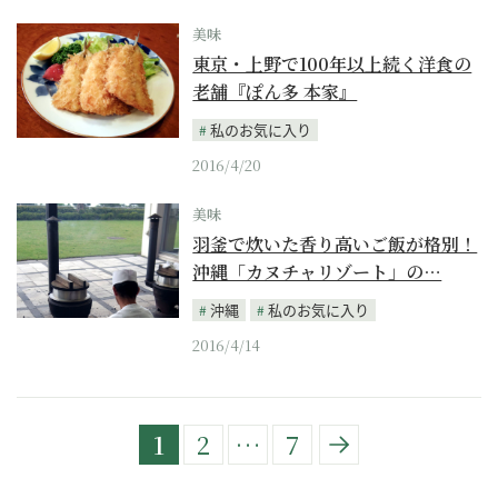
美味
東京・上野で100年以上続く洋食の
老舗『ぽん多 本家』
私のお気に入り
2016/4/20
美味
羽釜で炊いた香り高いご飯が格別！
沖縄「カヌチャリゾート」の…
沖縄
私のお気に入り
2016/4/14
1
2
…
7