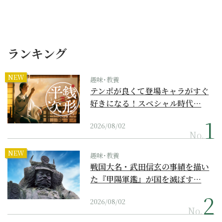
ランキング
NEW
趣味･教養
テンポが良くて登場キャラがすぐ
好きになる！スペシャル時代…
2026/08/02
No.
NEW
趣味･教養
戦国大名・武田信玄の事績を描い
た『甲陽軍鑑』が国を滅ぼす…
2026/08/02
No.