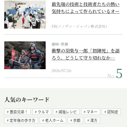
最先端の技術と技術者たちの熱い
気持ちによって作られているオー
ダーメイド補聴器
PR(ソノヴァ・ジャパン株式会社)
趣味･教養
衝撃の羽柴与一郎「初陣死」を語
ろう。どうして守り切れなか…
2026/07/26
No.
人気のキーワード
豊臣兄弟！
クルマ
減塩レシピ
マネー
認知症
定年後の歩き方
老人ホーム
京都
漢方