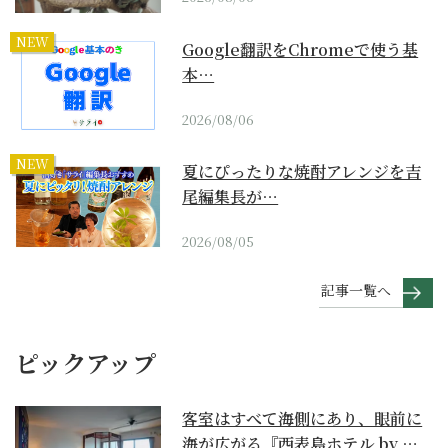
NEW
Google翻訳をChromeで使う基
本…
2026/08/06
NEW
夏にぴったりな焼酎アレンジを吉
尾編集長が…
2026/08/05
記事一覧へ
ピックアップ
客室はすべて海側にあり、眼前に
海が広がる『西表島ホテル by 星