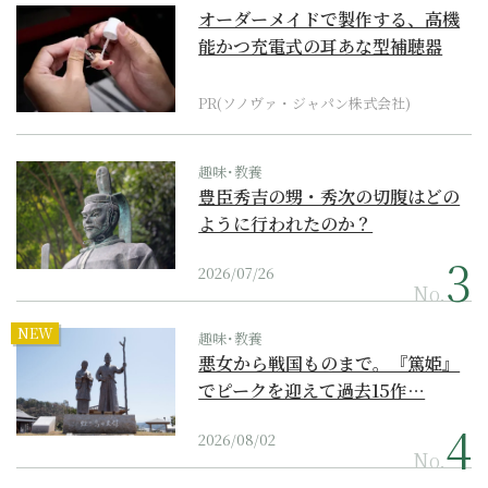
オーダーメイドで製作する、高機
能かつ充電式の耳あな型補聴器
PR(ソノヴァ・ジャパン株式会社)
趣味･教養
豊臣秀吉の甥・秀次の切腹はどの
ように行われたのか？
2026/07/26
No.
NEW
趣味･教養
悪女から戦国ものまで。『篤姫』
でピークを迎えて過去15作…
2026/08/02
No.