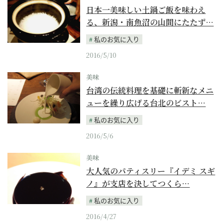
日本一美味しい土鍋ご飯を味わえ
る、新潟・南魚沼の山間にたたず…
私のお気に入り
2016/5/10
美味
台湾の伝統料理を基礎に斬新なメニ
ューを繰り広げる台北のビスト…
私のお気に入り
2016/5/6
美味
大人気のパティスリー『イデミ スギ
ノ』が支店を決してつくら…
私のお気に入り
2016/4/27