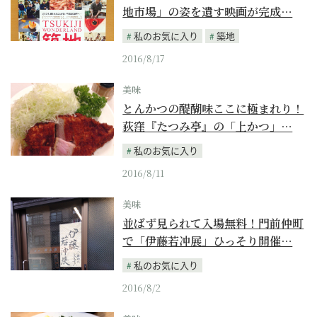
地市場」の姿を遺す映画が完成…
私のお気に入り
築地
2016/8/17
美味
とんかつの醍醐味ここに極まれり！
荻窪『たつみ亭』の「上かつ」…
私のお気に入り
2016/8/11
美味
並ばず見られて入場無料！門前仲町
で「伊藤若冲展」ひっそり開催…
私のお気に入り
2016/8/2