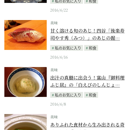
私のお気に入り
和食
2016/6/22
美味
甘く溶ける旬のあじ！四谷「後楽寿
司やす秀（みつ）」のあじの握…
私のお気に入り
和食
2016/6/16
美味
出汁の真髄に出会う！富山『御料理
ふじ居』の「白えびのしんじょ…
私のお気に入り
和食
2016/6/8
美味
ありふれた食材から生み出される奇