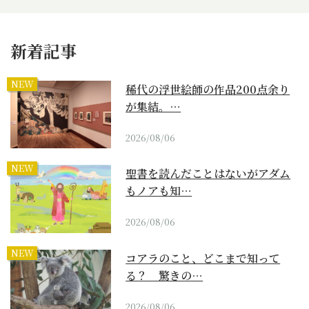
新着記事
NEW
稀代の浮世絵師の作品200点余り
が集結。…
2026/08/06
NEW
聖書を読んだことはないがアダム
もノアも知…
2026/08/06
NEW
コアラのこと、どこまで知って
る？ 驚きの…
2026/08/06