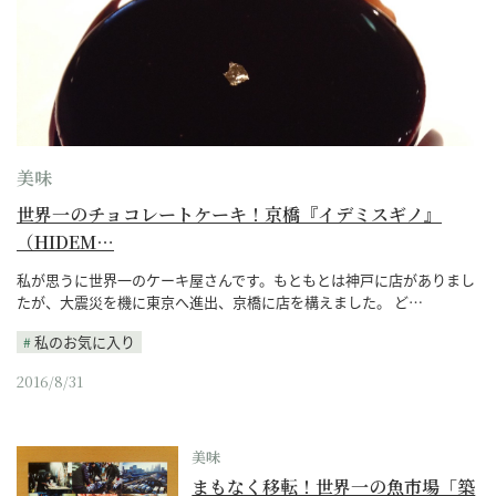
美味
世界一のチョコレートケーキ！京橋『イデミスギノ』
（HIDEM…
私が思うに世界一のケーキ屋さんです。もともとは神戸に店がありまし
たが、大震災を機に東京へ進出、京橋に店を構えました。 ど…
私のお気に入り
2016/8/31
美味
まもなく移転！世界一の魚市場「築