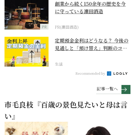
創業から続く150余年の歴史を今
に守っている濵田酒造
PR
PR(濵田酒造)
定期預金金利はどうなる？ 今後の
見通しと「預け替え」判断のコツ
【お金の学校】
生活
Recommended by
記事一覧へ
市毛良枝『百歳の景色見たいと母は言
い』