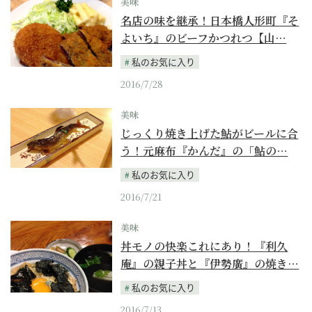
美味
名店の味を継承！日本橋人形町『そ
よいち』のビーフかつれつ【山…
私のお気に入り
2016/7/28
美味
じっくり焼き上げた鮎がビールに合
う！元麻布『かんだ』の「鮎の…
私のお気に入り
2016/7/21
美味
丼モノの快楽これにあり！『利久
庵』の親子丼と『伊勢廣』の焼き…
私のお気に入り
2016/7/13