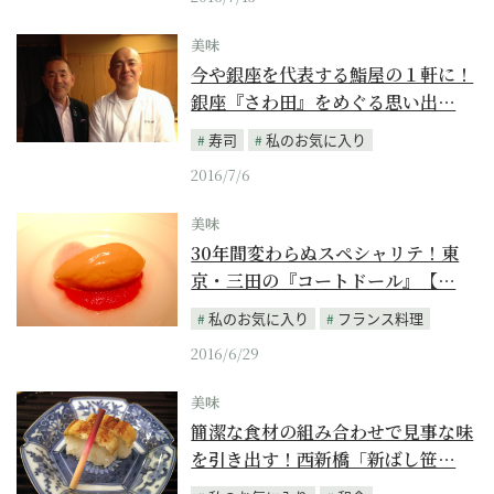
美味
今や銀座を代表する鮨屋の１軒に！
銀座『さわ田』をめぐる思い出…
寿司
私のお気に入り
2016/7/6
美味
30年間変わらぬスペシャリテ！東
京・三田の『コートドール』【…
私のお気に入り
フランス料理
2016/6/29
美味
簡潔な食材の組み合わせで見事な味
を引き出す！西新橋「新ばし笹…