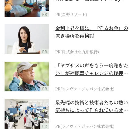
野リゾート』
PR
PR(星野リゾート)
金利上昇を機に、『守るお金』の
置き場所を再検討
PR
PR(株式会社北九州銀行)
「ヤブサメの声をもう一度聴きた
い」が補聴器チャレンジの後押し
に
PR
PR(ソノヴァ・ジャパン株式会社)
最先端の技術と技術者たちの熱い
気持ちによって作られているオー
ダーメイド補聴器
PR
PR(ソノヴァ・ジャパン株式会社)