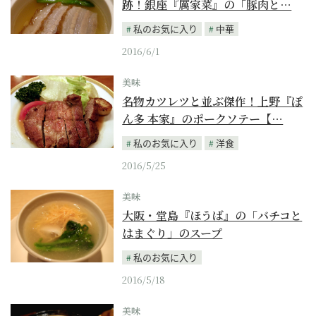
跡！銀座『厲家菜』の「豚肉と…
私のお気に入り
中華
2016/6/1
美味
名物カツレツと並ぶ傑作！上野『ぽ
ん多 本家』のポークソテー【…
私のお気に入り
洋食
2016/5/25
美味
大阪・堂島『ほうば』の「バチコと
はまぐり」のスープ
私のお気に入り
2016/5/18
美味