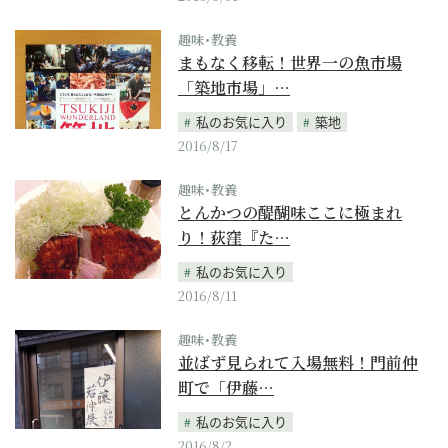
趣味･教養
まもなく移転！世界一の魚市場
「築地市場」…
私のお気に入り
築地
2016/8/17
趣味･教養
とんかつの醍醐味ここに極まれ
り！荻窪『た…
私のお気に入り
2016/8/11
趣味･教養
並ばず見られて入場無料！門前仲
町で「伊藤…
私のお気に入り
2016/8/2