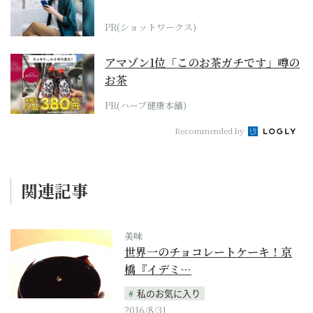
PR(ショットワークス)
アマゾン1位「このお茶ガチです」噂の
お茶
PR(ハーブ健康本舗)
Recommended by
関連記事
美味
世界一のチョコレートケーキ！京
橋『イデミ…
私のお気に入り
2016/8/31