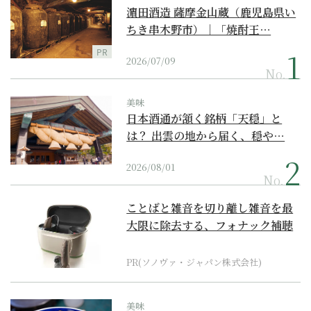
濵田酒造 薩摩金山蔵（鹿児島県い
ちき串木野市）｜「焼酎王…
PR
2026/07/09
No.
美味
日本酒通が頷く銘柄「天穏」と
は？ 出雲の地から届く、穏や…
2026/08/01
No.
ことばと雑音を切り離し雑音を最
大限に除去する、フォナック補聴
器の最上位モデル
PR(ソノヴァ・ジャパン株式会社)
美味