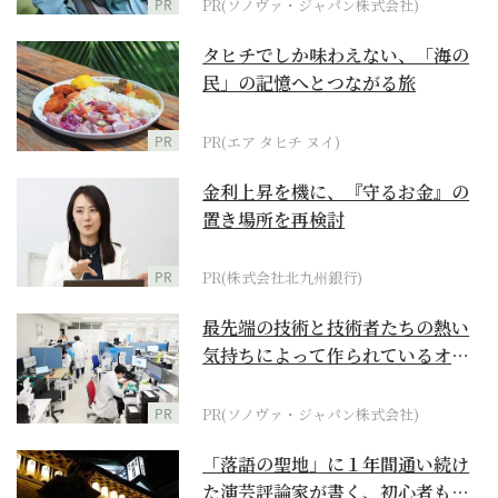
PR
PR(ソノヴァ・ジャパン株式会社)
タヒチでしか味わえない、「海の
民」の記憶へとつながる旅
PR
PR(エア タヒチ ヌイ)
金利上昇を機に、『守るお金』の
置き場所を再検討
PR
PR(株式会社北九州銀行)
最先端の技術と技術者たちの熱い
気持ちによって作られているオー
ダーメイド補聴器
PR
PR(ソノヴァ・ジャパン株式会社)
「落語の聖地」に１年間通い続け
た演芸評論家が書く、初心者も引