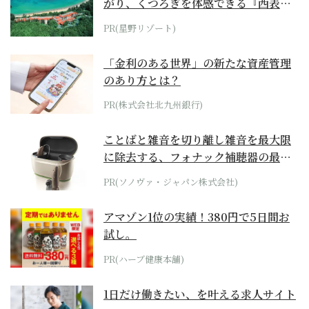
がり、くつろぎを体感できる『西表島
ホテル by...
PR(星野リゾート)
「金利のある世界」の新たな資産管理
のあり方とは？
PR(株式会社北九州銀行)
ことばと雑音を切り離し雑音を最大限
に除去する、フォナック補聴器の最上
位モデル
PR(ソノヴァ・ジャパン株式会社)
アマゾン1位の実績！380円で5日間お
試し。
PR(ハーブ健康本舗)
1日だけ働きたい、を叶える求人サイト