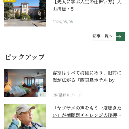
【先人に学ぶ人生の仕舞い方】大
山捨松・5…
2026/08/08
記事一覧へ
ピックアップ
客室はすべて海側にあり、眼前に
海が広がる『西表島ホテル by 星
野リゾート』
PR
PR(星野リゾート)
「ヤブサメの声をもう一度聴きた
い」が補聴器チャレンジの後押し
に