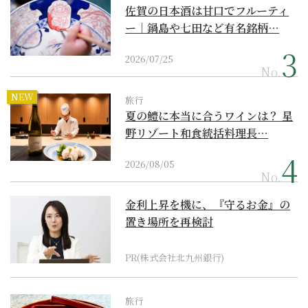
佐賀の日本酒は甘口でフルーティ
ー｜鍋島や七田など有名銘柄…
2026/07/25
No.
NEW
旅行
夏の鱧に本当に合うワインは？ 星
野リゾート和食統括料理長…
2026/08/05
No.
金利上昇を機に、『守るお金』の
置き場所を再検討
PR(株式会社北九州銀行)
旅行