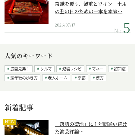
常識を覆す、鰻重とワイン｜土用
の丑の日のための一本を本家…
2026/07/17
No.
人気のキーワード
豊臣兄弟！
クルマ
減塩レシピ
マネー
認知症
定年後の歩き方
老人ホーム
京都
漢方
新着記事
NEW
「落語の聖地」に１年間通い続け
た演芸評論…