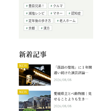
豊臣兄弟！
クルマ
減塩レシピ
マネー
認知症
定年後の歩き方
老人ホーム
京都
漢方
新着記事
NEW
「落語の聖地」に１年間
通い続けた演芸評論…
2026/08/08
NEW
愛媛県立とべ動物園｜見
せることよりも生き…
2026/08/08