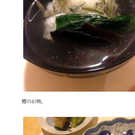
鱧のお椀。