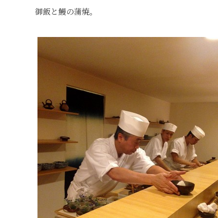
御飯と鰻の蒲焼。