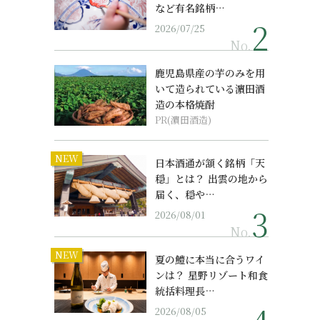
など有名銘柄…
2026/07/25
No.
鹿児島県産の芋のみを用
いて造られている濵田酒
造の本格焼酎
PR(濵田酒造)
NEW
日本酒通が頷く銘柄「天
穏」とは？ 出雲の地から
届く、穏や…
2026/08/01
No.
NEW
夏の鱧に本当に合うワイ
ンは？ 星野リゾート和食
統括料理長…
2026/08/05