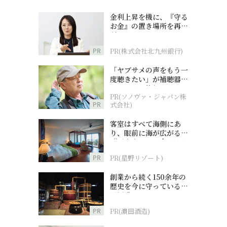
金利上昇を機に、『守る
お金』の置き場所を再検
討
PR
PR(株式会社北九州銀行)
「ヤブサメの声をもう一
度聴きたい」が補聴器チ
ャレンジの後押しに
PR(ソノヴァ・ジャパン株
PR
式会社)
客室はすべて海側にあ
り、眼前に海が広がる
『西表島ホテル by 星野
リゾート』
PR
PR(星野リゾート)
創業から続く150余年の
歴史を今に守っている濵
田酒造
PR
PR(濵田酒造)