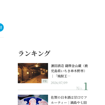
ランキング
濵田酒造 薩摩金山蔵（鹿
児島県いちき串木野市）
｜「焼酎王…
PR
2026/07/09
No.
佐賀の日本酒は甘口でフ
ルーティー｜鍋島や七田