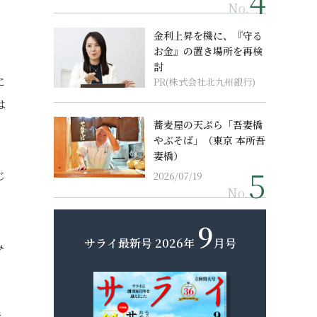
No.
金利上昇を機に、『守る
お金』の置き場所を再検
討
に
PR(株式会社北九州銀行)
は
蕎麦屋の天ぷら「吾妻橋
やぶそば」（東京 本所吾
妻橋）
じ
2026/07/19
No.
。
9
サライ最新号
2026年
月号
み
炭