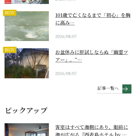
NEW
101歳で亡くなるまで「初心」を胸
に高み…
2026/08/07
NEW
お盆休みに肝試しならぬ「幽霊ツ
アー」。“…
2026/08/07
記事一覧へ
ピックアップ
客室はすべて海側にあり、眼前に
海が広がる『西表島ホテル by 星