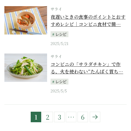
サライ
夜遅いときの食事のポイントとおす
すめレシピ｜コンビニ食材で簡…
レシピ
2025/5/21
サライ
コンビニの「サラダチキン」で作
る、火を使わない“たんぱく質ち…
レシピ
2025/5/5
1
2
3
…
6