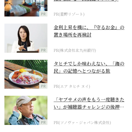
野リゾート』
PR
PR(星野リゾート)
金利上昇を機に、『守るお金』の
置き場所を再検討
PR
PR(株式会社北九州銀行)
タヒチでしか味わえない、「海の
民」の記憶へとつながる旅
PR
PR(エア タヒチ ヌイ)
「ヤブサメの声をもう一度聴きた
い」が補聴器チャレンジの後押し
に
PR
PR(ソノヴァ・ジャパン株式会社)