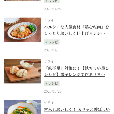
レシピ
2025/11/25
サライ
ヘルシーな人気食材「鶏むね肉」を
しっとりおいしく仕上げるレシ…
レシピ
2025/11/13
サライ
「鉄不足」対策に！【鉄ちょい足し
レシピ】電子レンジで作る「き…
レシピ
2025/10/23
サライ
古米もおいしく！ カリッと香ばしい