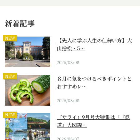
新着記事
NEW
【先人に学ぶ人生の仕舞い方】大
山捨松・5…
2026/08/08
NEW
８月に気をつけるべきポイントと
おすすめレ…
2026/08/08
NEW
『サライ』9月号大特集は「『鉄
道』大図鑑…
2026/08/07