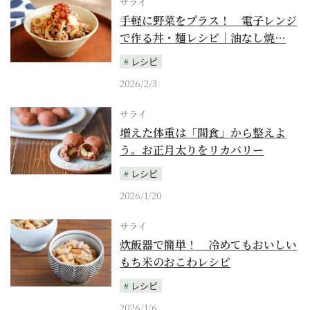
サライ
手軽に野菜をプラス！ 電子レンジ
で作る丼・麺レシピ｜油なし焼…
レシピ
2026/2/3
サライ
増えた体重は「間食」から整えよ
う。お正月太りをリカバリー
レシピ
2026/1/20
サライ
炊飯器で簡単！ 冷めてもおいしい
もち米のおこわレシピ
レシピ
2026/1/6