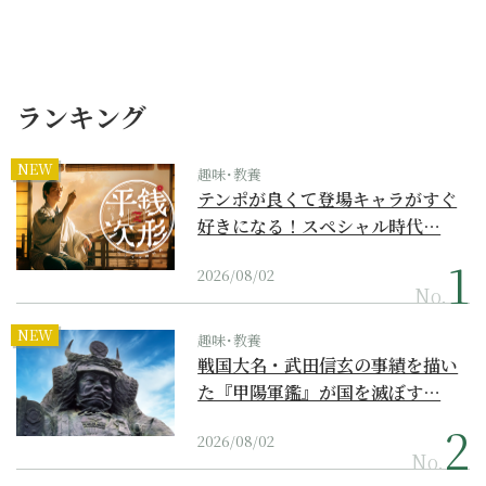
ランキング
NEW
趣味･教養
テンポが良くて登場キャラがすぐ
好きになる！スペシャル時代…
2026/08/02
No.
NEW
趣味･教養
戦国大名・武田信玄の事績を描い
た『甲陽軍鑑』が国を滅ぼす…
2026/08/02
No.