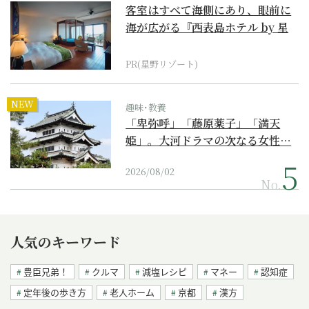
客室はすべて海側にあり、眼前に
海が広がる『西表島ホテル by 星
野リゾート』
PR(星野リゾート)
NEW
趣味･教養
「卑弥呼」「藤原薬子」「満天
姫」。大河ドラマの次なる女性…
2026/08/02
No.
人気のキーワード
豊臣兄弟！
クルマ
減塩レシピ
マネー
認知症
定年後の歩き方
老人ホーム
京都
漢方