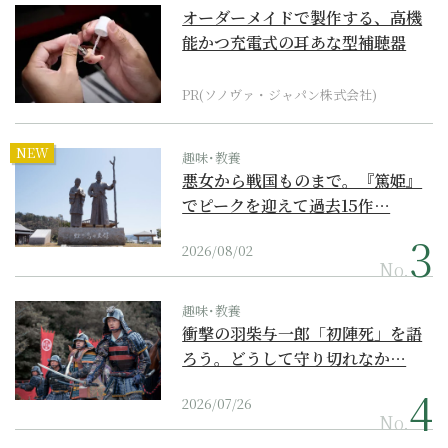
オーダーメイドで製作する、高機
能かつ充電式の耳あな型補聴器
PR(ソノヴァ・ジャパン株式会社)
NEW
趣味･教養
悪女から戦国ものまで。『篤姫』
でピークを迎えて過去15作…
2026/08/02
No.
趣味･教養
衝撃の羽柴与一郎「初陣死」を語
ろう。どうして守り切れなか…
2026/07/26
No.