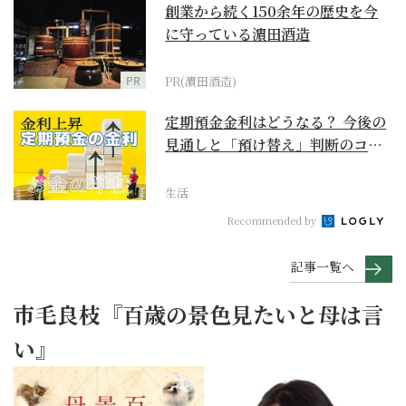
創業から続く150余年の歴史を今
に守っている濵田酒造
PR
PR(濵田酒造)
定期預金金利はどうなる？ 今後の
見通しと「預け替え」判断のコツ
【お金の学校】
生活
Recommended by
記事一覧へ
市毛良枝『百歳の景色見たいと母は言
い』