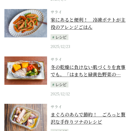
サライ
家にあると便利！ 冷凍ポテトが主
役のアレンジごはん
レシピ
2025/12/23
サライ
冬の乾燥に負けない肌づくりを食事
でも。「はまちと緑黄色野菜の…
レシピ
2025/12/12
サライ
まぐろのあらで節約！ ごろっと贅
沢な手作りツナのレシピ