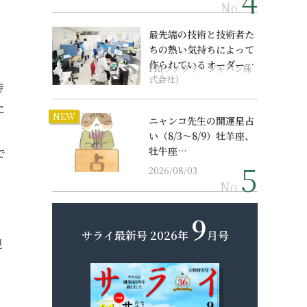
No.
最先端の技術と技術者た
ちの熱い気持ちによって
作られているオーダーメ
PR(ソノヴァ・ジャパン株
イド補聴器
式会社)
待
に
NEW
ニャンコ先生の開運星占
』
い（8/3～8/9）牡羊座、
牡牛座…
で
2026/08/03
No.
9
サライ最新号
2026年
月号
観