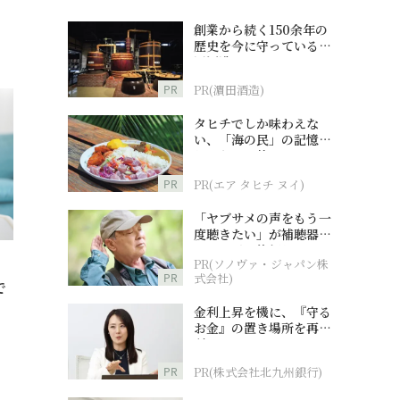
創業から続く150余年の
歴史を今に守っている濵
田酒造
PR
PR(濵田酒造)
タヒチでしか味わえな
い、「海の民」の記憶へ
とつながる旅
PR
PR(エア タヒチ ヌイ)
「ヤブサメの声をもう一
度聴きたい」が補聴器チ
ャレンジの後押しに
PR(ソノヴァ・ジャパン株
PR
式会社)
で
金利上昇を機に、『守る
お金』の置き場所を再検
討
PR
PR(株式会社北九州銀行)