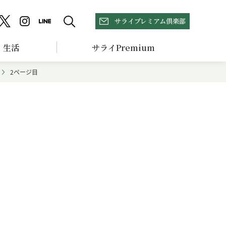
サライプレミアム倶楽部
生活
サライPremium
2ページ目