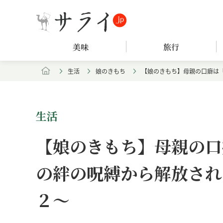
美味
旅行
生活
娘のきもち
【娘のきもち】母親の口癖は
生活
【娘のきもち】母親の口
の絆の呪縛から解放され
２～