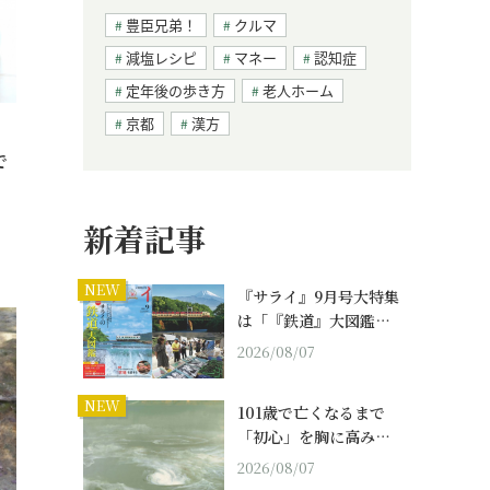
豊臣兄弟！
クルマ
減塩レシピ
マネー
認知症
定年後の歩き方
老人ホーム
京都
漢方
で
新着記事
NEW
『サライ』9月号大特集
は「『鉄道』大図鑑…
2026/08/07
NEW
101歳で亡くなるまで
「初心」を胸に高み…
2026/08/07