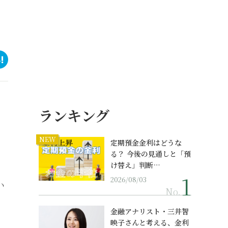
ランキング
NEW
定期預金金利はどうな
る？ 今後の見通しと「預
け替え」判断…
2026/08/03
い
No.
金融アナリスト・三井智
映子さんと考える、金利