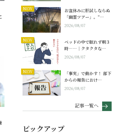
NEW
お盆休みに肝試しならぬ
に
「幽霊ツアー」。“…
2026/08/07
NEW
ベッドの中で眠れず朝３
時……｜クタクタな…
2026/08/07
NEW
「事実」で動かす！ 部下
からの報告におけ…
2026/08/07
記事一覧へ
嫌
ピックアップ