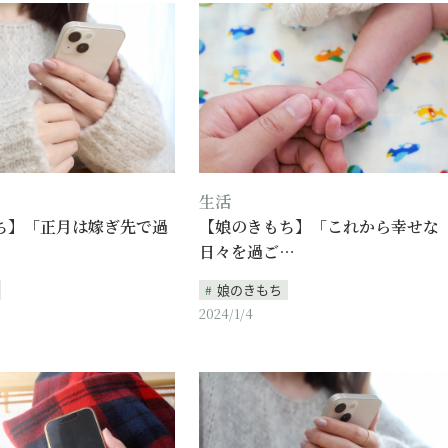
生活
ち】「正月は嫁ぎ先で過
【娘のきもち】「これから幸せな
日々を過ご…
娘のきもち
2024/1/4