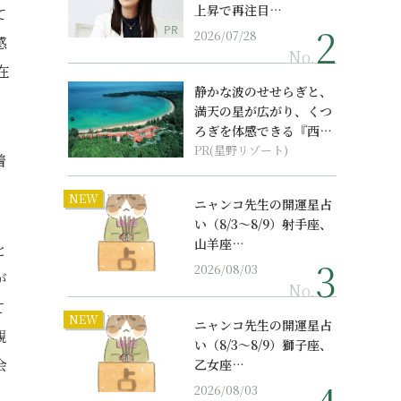
上昇で再注目…
て
PR
2026/07/28
感
No.
在
静かな波のせせらぎと、
満天の星が広がり、くつ
ろぎを体感できる『西表
島ホテル by...
PR(星野リゾート)
着
NEW
ニャンコ先生の開運星占
い（8/3～8/9）射手座、
山羊座…
と
2026/08/03
が
No.
て
NEW
ニャンコ先生の開運星占
親
い（8/3～8/9）獅子座、
会
乙女座…
2026/08/03