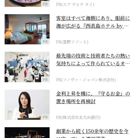
PR
PR(エア タヒチ ヌイ)
客室はすべて海側にあり、眼前に
海が広がる『西表島ホテル by 星
野リゾート』
PR
PR(星野リゾート)
最先端の技術と技術者たちの熱い
気持ちによって作られているオー
ダーメイド補聴器
PR
PR(ソノヴァ・ジャパン株式会社)
金利上昇を機に、『守るお金』の
置き場所を再検討
PR
PR(株式会社北九州銀行)
創業から続く150余年の歴史を今