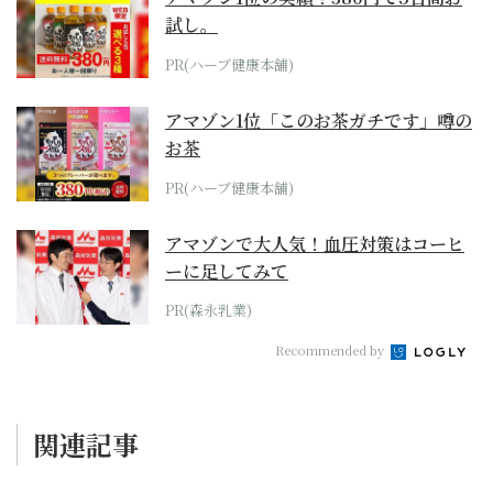
試し。
PR(ハーブ健康本舗)
アマゾン1位「このお茶ガチです」噂の
お茶
PR(ハーブ健康本舗)
アマゾンで大人気！血圧対策はコーヒ
ーに足してみて
PR(森永乳業)
Recommended by
関連記事