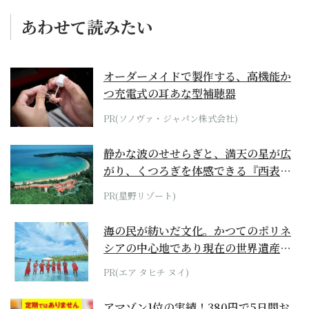
あわせて読みたい
オーダーメイドで製作する、高機能か
つ充電式の耳あな型補聴器
PR(ソノヴァ・ジャパン株式会社)
静かな波のせせらぎと、満天の星が広
がり、くつろぎを体感できる『西表島
ホテル by...
PR(星野リゾート)
海の民が紡いだ文化。かつてのポリネ
シアの中心地であり現在の世界遺産か
らみえてくる...
PR(エア タヒチ ヌイ)
アマゾン1位の実績！380円で5日間お