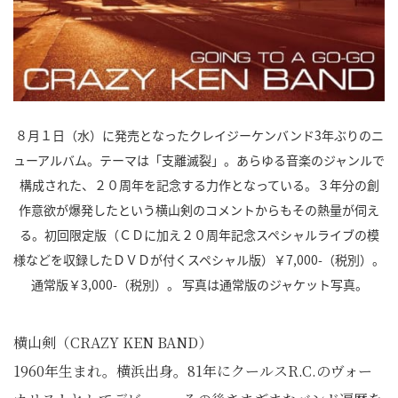
８月１日（水）に発売となったクレイジーケンバンド3年ぶりのニ
ューアルバム。テーマは「支離滅裂」。あらゆる音楽のジャンルで
構成された、２０周年を記念する力作となっている。３年分の創
作意欲が爆発したという横山剣のコメントからもその熱量が伺え
る。初回限定版（ＣＤに加え２０周年記念スペシャルライブの模
様などを収録したＤＶＤが付くスペシャル版）￥7,000-（税別）。
通常版￥3,000-（税別）。 写真は通常版のジャケット写真。
横山剣（CRAZY KEN BAND）
1960年生まれ。横浜出身。81年にクールスR.C.のヴォー