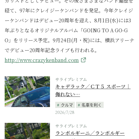
カリストとしてデビュー。その後さまざまなバンド遍歴を
経て、97年にクレイジーケンバンドを発足。今年クレイジ
ーケンバンドはデビュー20周年を迎え、8月1日(水)には3
年ぶりとなるオリジナルアルバム「GOING TO A GO-G
O」をリリース予定。9月24日(月・祝)には、横浜アリーナ
でデビュー20周年記念ライブも行われる。
http://www.crazykenband.com
サライプレミアム
キャデラック／ＣＴ５ スポーツ｜
侮れない…
クルマ
名車を利く
2026/7/28
サライプレミアム
ランボルギーニ／ランボルギー