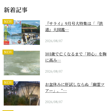
新着記事
NEW
『サライ』9月号大特集は「『鉄
道』大図鑑…
2026/08/07
NEW
101歳で亡くなるまで「初心」を胸
に高み…
2026/08/07
NEW
お盆休みに肝試しならぬ「幽霊ツ
アー」。“…
2026/08/07