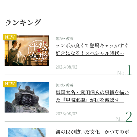
ランキング
NEW
趣味･教養
テンポが良くて登場キャラがすぐ
好きになる！スペシャル時代…
2026/08/02
No.
NEW
趣味･教養
戦国大名・武田信玄の事績を描い
た『甲陽軍鑑』が国を滅ぼす…
2026/08/02
No.
海の民が紡いだ文化。かつてのポ