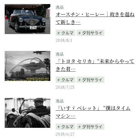
逸品
オースチン・ヒーレー｜故きを温ね
て新しき…
クルマ
夕刊サライ
2018/8/1
逸品
「トヨタ セリカ」“未来からやって
きた君…
クルマ
夕刊サライ
2018/7/25
逸品
「いすゞ ベレット」 “僕はタイム
マシン…
クルマ
夕刊サライ
2018/6/27