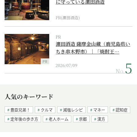
に守っている濵田酒造
PR(濵田酒造)
PR
濵田酒造 薩摩金山蔵（鹿児島県い
ちき串木野市）｜「焼酎王…
PR
2026/07/09
No.
人気のキーワード
豊臣兄弟！
クルマ
減塩レシピ
マネー
認知症
定年後の歩き方
老人ホーム
京都
漢方