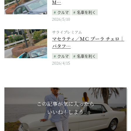
M…
クルマ
名車を利く
2026/5/10
サライプレミアム
マセラティ／ＭＣ プーラ チェロ｜
バタフ…
クルマ
名車を利く
2026/4/15
この記事が気に入ったら
いいね！しよう