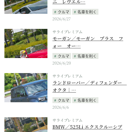
ニ レヴエル…
クルマ
名車を利く
2026/6/27
サライプレミアム
モーガン／モーガン プラス フ
ォー オー…
クルマ
名車を利く
2026/6/20
サライプレミアム
ランドローバー／ディフェンダー
オクタ｜…
クルマ
名車を利く
2026/6/6
サライプレミアム
BMW／525Li エクスクルーシブ