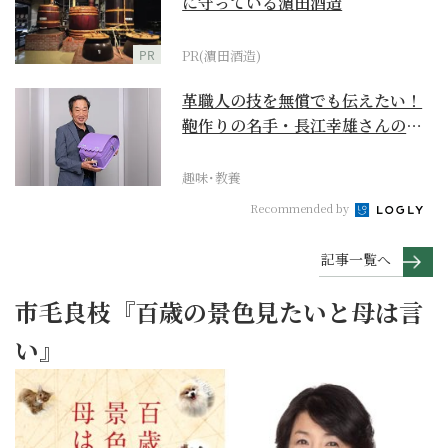
に守っている濵田酒造
PR
PR(濵田酒造)
革職人の技を無償でも伝えたい！
鞄作りの名手・長江幸雄さんの第
二の人生の挑戦
趣味･教養
Recommended by
記事一覧へ
市毛良枝『百歳の景色見たいと母は言
い』