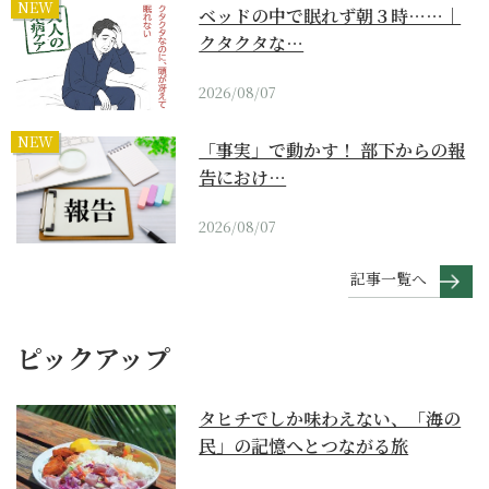
NEW
ベッドの中で眠れず朝３時……｜
クタクタな…
2026/08/07
NEW
「事実」で動かす！ 部下からの報
告におけ…
2026/08/07
記事一覧へ
ピックアップ
タヒチでしか味わえない、「海の
民」の記憶へとつながる旅