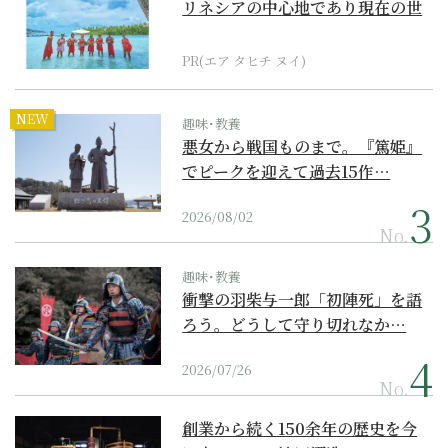
リネシアの中心地であり現在の世
界遺産からみえてくる...
PR(エア タヒチ ヌイ)
NEW
趣味･教養
悪女から戦国ものまで。『篤姫』
でピークを迎えて過去15作…
2026/08/02
No.
趣味･教養
衝撃の羽柴与一郎「初陣死」を語
ろう。どうして守り切れなか…
2026/07/26
No.
創業から続く150余年の歴史を今