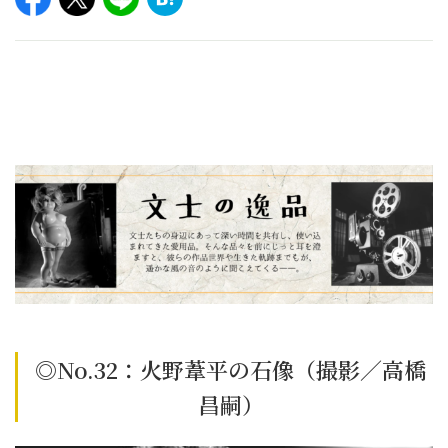
◎No.32：火野葦平の石像
（撮影／高橋
昌嗣）