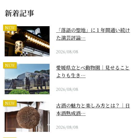
新着記事
NEW
「落語の聖地」に１年間通い続け
た演芸評論…
2026/08/08
NEW
愛媛県立とべ動物園｜見せること
よりも生き…
2026/08/08
NEW
古酒の魅力と楽しみ方とは？｜日
本酒熟成酒…
2026/08/08