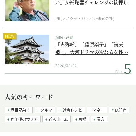
い」が補聴器チャレンジの後押し
に
PR(ソノヴァ・ジャパン株式会社)
NEW
趣味･教養
「卑弥呼」「藤原薬子」「満天
姫」。大河ドラマの次なる女性…
2026/08/02
No.
人気のキーワード
豊臣兄弟！
クルマ
減塩レシピ
マネー
認知症
定年後の歩き方
老人ホーム
京都
漢方