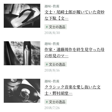
趣味･教養
文士・尾崎士郎が履いていた奇妙
な下駄【文…
文士の逸品
2018/8/30
趣味･教養
作家・遠藤周作を終生見守った母
の形見のマ…
文士の逸品
2018/8/16
趣味･教養
クラシック音楽を愛し抜いた文
士・野村胡堂…
文士の逸品
2018/7/26