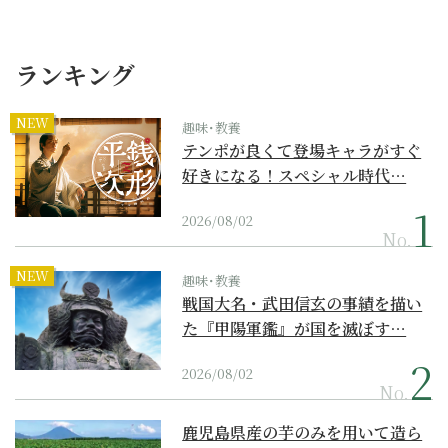
ランキング
NEW
趣味･教養
テンポが良くて登場キャラがすぐ
好きになる！スペシャル時代…
2026/08/02
No.
NEW
趣味･教養
戦国大名・武田信玄の事績を描い
た『甲陽軍鑑』が国を滅ぼす…
2026/08/02
No.
鹿児島県産の芋のみを用いて造ら