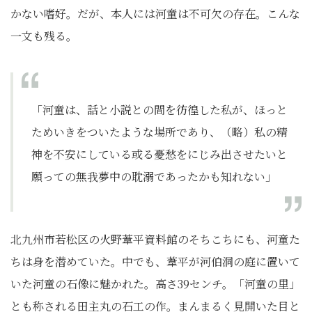
かない嗜好。だが、本人には河童は不可欠の存在。こんな
一文も残る。
「河童は、話と小説との間を彷徨した私が、ほっと
ためいきをついたような場所であり、（略）私の精
神を不安にしている或る憂愁をにじみ出させたいと
願っての無我夢中の耽溺であったかも知れない」
北九州市若松区の火野葦平資料館のそちこちにも、河童た
ちは身を潜めていた。中でも、葦平が河伯洞の庭に置いて
いた河童の石像に魅かれた。高さ39センチ。「河童の里」
とも称される田主丸の石工の作。まんまるく見開いた目と