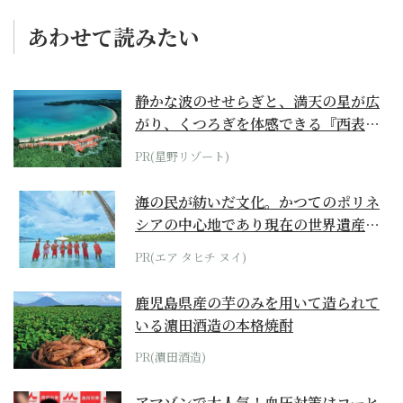
あわせて読みたい
静かな波のせせらぎと、満天の星が広
がり、くつろぎを体感できる『西表島
ホテル by...
PR(星野リゾート)
海の民が紡いだ文化。かつてのポリネ
シアの中心地であり現在の世界遺産か
らみえてくる...
PR(エア タヒチ ヌイ)
鹿児島県産の芋のみを用いて造られて
いる濵田酒造の本格焼酎
PR(濵田酒造)
アマゾンで大人気！血圧対策はコーヒ