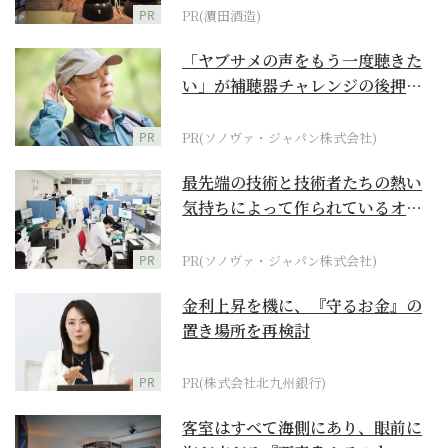
PR
PR(濵田酒造)
「ヤブサメの声をもう一度聴きた
い」が補聴器チャレンジの後押し
に
PR
PR(ソノヴァ・ジャパン株式会社)
最先端の技術と技術者たちの熱い
気持ちによって作られているオー
ダーメイド補聴器
PR
PR(ソノヴァ・ジャパン株式会社)
金利上昇を機に、『守るお金』の
置き場所を再検討
PR
PR(株式会社北九州銀行)
客室はすべて海側にあり、眼前に