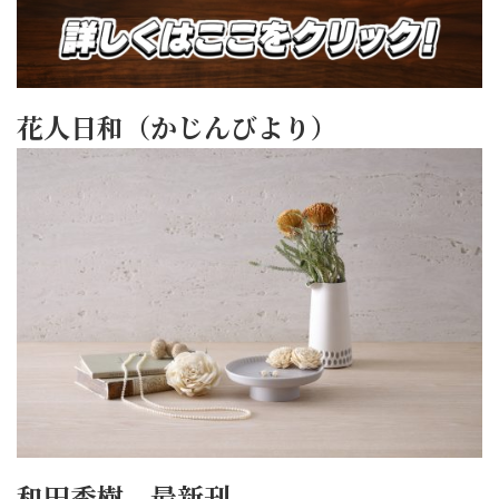
花人日和（かじんびより）
和田秀樹 最新刊