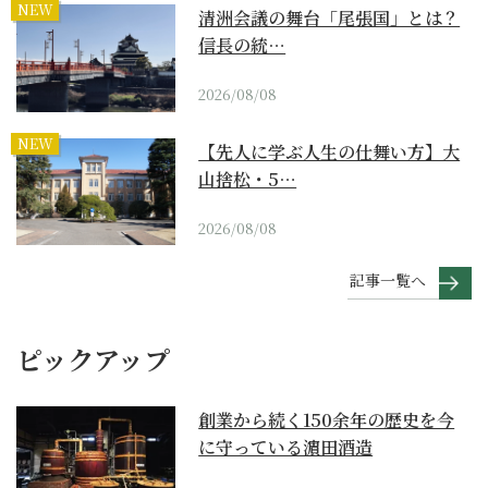
NEW
清洲会議の舞台「尾張国」とは？
信長の統…
2026/08/08
NEW
【先人に学ぶ人生の仕舞い方】大
山捨松・5…
2026/08/08
記事一覧へ
ピックアップ
創業から続く150余年の歴史を今
に守っている濵田酒造