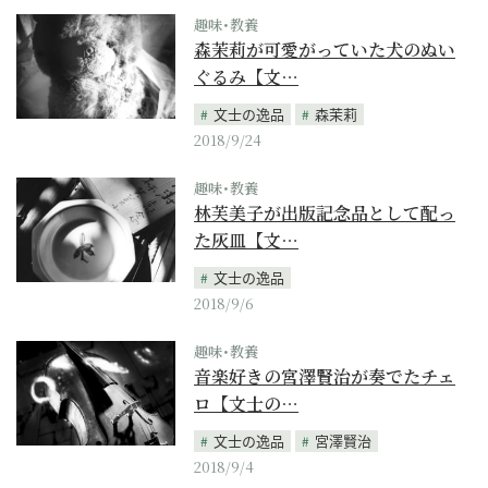
趣味･教養
森茉莉が可愛がっていた犬のぬい
ぐるみ【文…
文士の逸品
森茉莉
2018/9/24
趣味･教養
林芙美子が出版記念品として配っ
た灰皿【文…
文士の逸品
2018/9/6
趣味･教養
音楽好きの宮澤賢治が奏でたチェ
ロ【文士の…
文士の逸品
宮澤賢治
2018/9/4