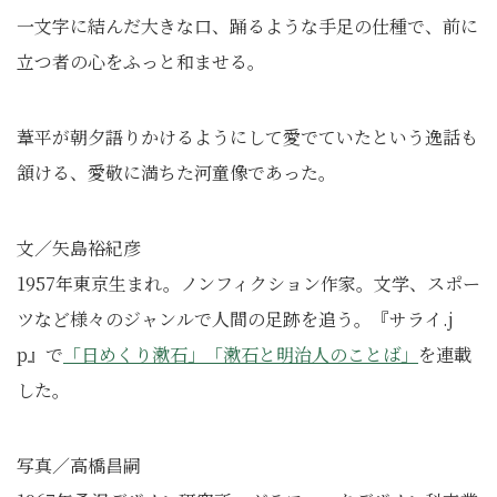
一文字に結んだ大きな口、踊るような手足の仕種で、前に
立つ者の心をふっと和ませる。
葦平が朝夕語りかけるようにして愛でていたという逸話も
頷ける、愛敬に満ちた河童像であった。
文／矢島裕紀彦
1957年東京生まれ。ノンフィクション作家。文学、スポー
ツなど様々のジャンルで人間の足跡を追う。『サライ.j
p』で
「日めくり漱石」「
漱石と明治人のことば」
を連載
した。
写真／高橋昌嗣