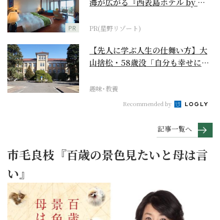
海が広がる『西表島ホテル by 星
野リゾート』
PR
PR(星野リゾート)
【先人に学ぶ人生の仕舞い方】大
山捨松・58歳没「自分も幸せにな
れその上お国のため...
趣味･教養
Recommended by
記事一覧へ
市毛良枝『百歳の景色見たいと母は言
い』