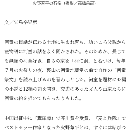
火野葦平の石像（撮影／高橋昌嗣）
文／矢島裕紀彦
河童の民話が伝わる土地に生まれ育ち、幼いころ父親から
寝物語に河童の話をよく聞かされた。そのためか、長じて
も無類の河童好き。自らの家を「河伯洞」と名づけ、毎年
７月の火祭りの夜、裏山の河童地蔵堂の前で自作の「河童
祭文」を読み上げるのを習わしとした。河童を題材に43編
の小説と12編の詩を書き、交遊のあった文人や画家たちに
河童の絵を描いてもらったりもした。
中国出征中に『糞尿譚』で芥川賞を受賞、『麦と兵隊』で
ベストセラー作家となった火野葦平とは、すぐには結びつ