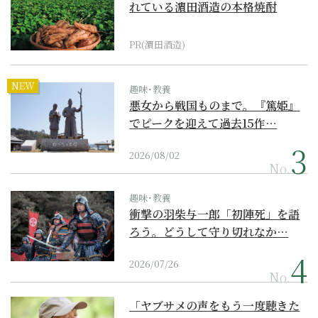
れている濵田酒造の本格焼酎
PR(濵田酒造)
NEW
趣味･教養
悪女から戦国ものまで。『篤姫』
でピークを迎えて過去15作…
2026/08/02
No.
趣味･教養
衝撃の羽柴与一郎「初陣死」を語
ろう。どうして守り切れなか…
2026/07/26
No.
「ヤブサメの声をもう一度聴きた