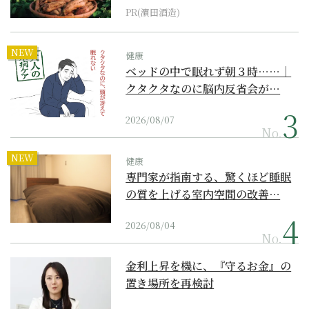
PR(濵田酒造)
NEW
健康
ベッドの中で眠れず朝３時……｜
クタクタなのに脳内反省会が…
2026/08/07
No.
NEW
健康
専門家が指南する、驚くほど睡眠
の質を上げる室内空間の改善…
2026/08/04
No.
金利上昇を機に、『守るお金』の
置き場所を再検討