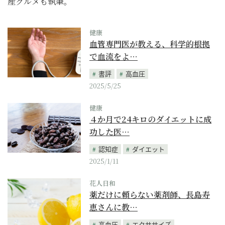
産グルメも執筆。
健康
血管専門医が教える、科学的根拠
で血流をよ…
書評
高血圧
2025/5/25
健康
４か月で24キロのダイエットに成
功した医…
認知症
ダイエット
2025/1/11
花人日和
薬だけに頼らない薬剤師、長島寿
恵さんに教…
高血圧
エクササイズ