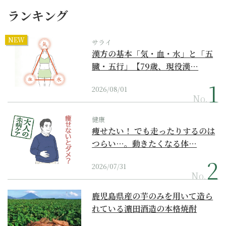
ランキング
NEW
サライ
漢方の基本「気・血・水」と「五
臓・五行」【79歳、現役漢…
2026/08/01
No.
健康
痩せたい！ でも走ったりするのは
つらい…。動きたくなる体…
2026/07/31
No.
鹿児島県産の芋のみを用いて造ら
れている濵田酒造の本格焼酎