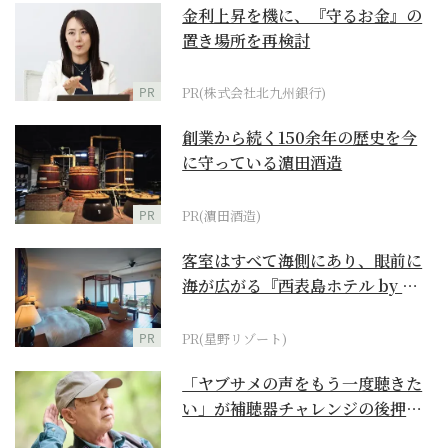
金利上昇を機に、『守るお金』の
置き場所を再検討
PR
PR(株式会社北九州銀行)
創業から続く150余年の歴史を今
に守っている濵田酒造
PR
PR(濵田酒造)
客室はすべて海側にあり、眼前に
海が広がる『西表島ホテル by 星
野リゾート』
PR
PR(星野リゾート)
「ヤブサメの声をもう一度聴きた
い」が補聴器チャレンジの後押し
に