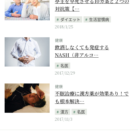
亭主を早死させる10カ条と２つの
対抗策【…
ダイエット
生活習慣病
2018/1/25
健康
飲酒しなくても発症する
NASH（非アルコ…
名医
2017/12/29
健康
不眠治療に漢方薬が効果あり！で
も根本解決…
漢方
名医
2017/11/3