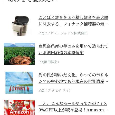
ことばと雑音を切り離し雑音を最大限
に除去する、フォナック補聴器の最上
位モデル
PR(ソノヴァ・ジャパン株式会社)
鹿児島県産の芋のみを用いて造られて
いる濵田酒造の本格焼酎
PR(濵田酒造)
海の民が紡いだ文化。かつてのポリネ
シアの中心地であり現在の世界遺産か
らみえてくる...
PR(エア タヒチ ヌイ)
「え、こんなセールやってたの？」8
0％OFF以上が続々登場！Amazonの