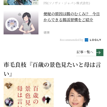
PR
PR(ソノヴァ・ジャパン株式会社)
便秘の原因は腸のむくみ!? 今日
からできる腸活習慣をご紹介
健康
Recommended by
記事一覧へ
市毛良枝『百歳の景色見たいと母は言
い』