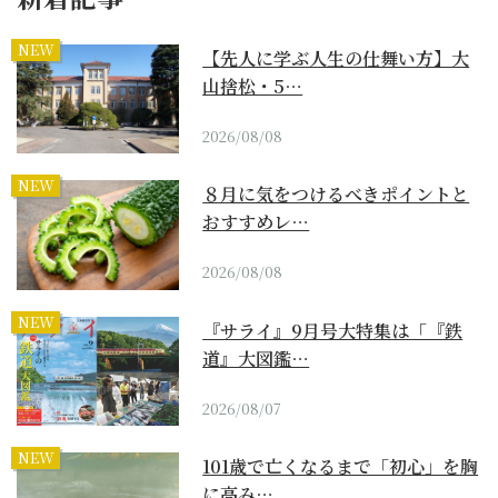
NEW
【先人に学ぶ人生の仕舞い方】大
山捨松・5…
2026/08/08
NEW
８月に気をつけるべきポイントと
おすすめレ…
2026/08/08
NEW
『サライ』9月号大特集は「『鉄
道』大図鑑…
2026/08/07
NEW
101歳で亡くなるまで「初心」を胸
に高み…