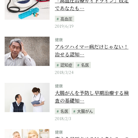
「高血圧治療ガイドライン」改定
であなたも…
高血圧
2019/6/19
健康
アルツハイマー病だけじゃない！
治せる認知…
認知症
名医
2018/3/24
健康
大腸がんを予防し早期治療する検
査の基礎知…
名医
大腸がん
2018/2/3
健康