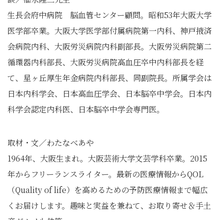
生長会府中病院 脳血管センター顧問。昭和53年大阪大学
医学部卒業。大阪大学医学部付属病院第一内科、神戸掖済
会病院内科、大阪労災病院内科副部長。大阪労災病院第二
循環器内科部長、大阪労災病院高血圧卒中内科部長を経
て、星ヶ丘厚生年金病院内科部長、同副院長。所属学会は
日本内科学会、日本高血圧学会、日本脳卒中学会。日本内
科学会認定内科医、日本脳卒中学会専門医。
取材・文／わたなべあや
1964年、大阪生まれ。大阪芸術大学文芸学科卒業。2015
年からフリーランスライター。最新の医療情報からQOL
（Quality of life）を高めるための予防医療情報まで幅広
くお届けします。趣味と実益を兼ねて、お取り寄せ＆手土