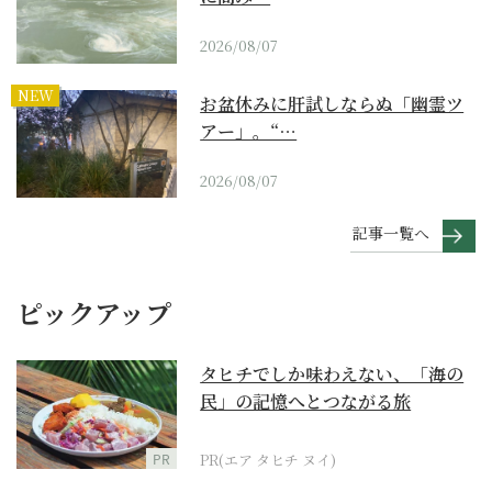
2026/08/07
NEW
お盆休みに肝試しならぬ「幽霊ツ
アー」。“…
2026/08/07
記事一覧へ
ピックアップ
タヒチでしか味わえない、「海の
民」の記憶へとつながる旅
PR
PR(エア タヒチ ヌイ)